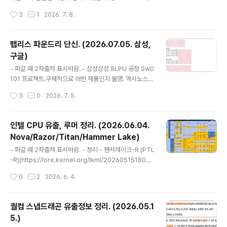
온 이력이 있음.(퀄컴 스냅드래곤 유출 정보 정리. (2025.1
모리 사양이 LPDDR6 96bit 라는 내용이 있어서 확인해
작성시간
3
1
2026. 7. 8.
1.20.))(퀄컴 스냅..
봄. 오리지날 소스가 대량으로 풀려버린 상황이라서 루머
라고 나오는 내용들도 (공개할 수는 없겠지만) 신뢰도 높은
소스를 보고 하는 얘기일 가능성이 높아졌음.그래서 루머
팹리스 파운드리 단신. (2026.07.05. 삼성,
임에도 맞을 가능성이 높다고 보고 우호적인 방향으로 해
구글)
석할 수 밖에 없는 상황임. - 유출 자료(https://raw.githu
글 내용
busercontent.com/bizoonydb/digital-board/mai
- 퍼갈 때 2차출처 표시바람. - 삼성삼성 8LPU 공정 Sw0
n/IP11-SCH.pdf)(https://www.scribd.com/docum
101 프로젝트.구체적으로 어떤 제품인지 불명. 엑시노스
ent/1011340093/SM8750-Data-Sheet)(https://
공정.엑시노스2400 SF4P엑시노스2500 SF2 (오타나
작성시간
3
0
2026. 7. 5.
www..
오기인듯)엑시노스2600 SF2엑시노스2700 SF2P엑시
노스1580, 엑시노스1680 SF4P 엑시노스2900(Exyn
os 2900) 코드네임 Whistler - 구글구글 TSMC N2P
인텔 CPU 유출, 루머 정리. (2026.06.04.
공정 제품. gChip N2P 공정.커스텀 HBM 베이스 다이 삼
Nova/Razor/Titan/Hammer Lake)
성 4nm 공정. gChip CPU 구성 1+4+3코어 분석 이력.
글 내용
텐서G6 CPU가 1+4+2코어로 알려져있어서 이 제품에
- 퍼갈 때 2차출처 표시바람. - 정리 - 팬서레이크-R (PTL
대한 내용같은데 1+4+3코어 구성을 검토했던듯. 텐서G
-R)(https://lore.kernel.org/lkml/2026051518022
7으로 추정되는 물류정보.BGA-1503이란 패키지는 텐서
4.13818-1-tony.luck@intel.com/)R이 산업등급 동작
작성시간
0
2
2026. 6. 4.
G7 LPDDR5X 사양으..
조건이라는데 전장용이나 임베디드로 들어가는 경우가 있
으니 특별히 새삼스러울건 없는 내용. - 노바레이크 (Nov
a Lake, NVL)NVL-HX N2P 공정?TSMC N2P 공정을
퀄컴 스냅드래곤 유출정보 정리. (2026.05.1
쓴다는 표기인지? - 레이저레이크 (Razor Lake, RZL)(h
5.)
ttps://x.com/ZacharyIndy/status/20480880375
글 내용