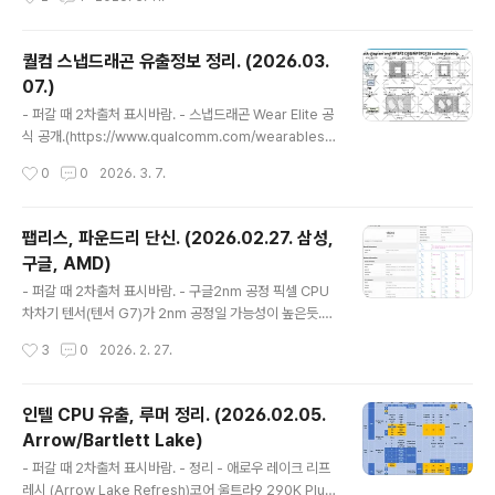
s/processors/core/edge.html?cid=iosm&sourc
e=twitter&campid=data_center_optimization_%
28dco%29&content=100010015598396&icid=
퀄컴 스냅드래곤 유출정보 정리. (2026.03.
always-on)제품 리스트, 사양은 유출된 것과 거의 같은
07.)
데 유출에 있던 코어5 213PEF가 없음.모델명으로 보아 G
글 내용
PU가 없는 모델인데 임베디드용이라서 검토하다가 출시
- 퍼갈 때 2차출처 표시바람. - 스냅드래곤 Wear Elite 공
안 하기로 한건지, 이후에 OEM 등의 형태로 클라이언트
식 공개.(https://www.qualcomm.com/wearables/
시장에 공급하려는건지 지켜볼 부분...
products/snapdragon-wear-elite-platform)공식
작성시간
0
0
2026. 3. 7.
내용.CPU 최대 클럭 2.1GHzGPU Adreno 6223nm
스냅드래곤 W5+ Gen2 대비 CPU 성능 4.6배, GPU 성
능 6.5배 기사에서 언급하는 내용.CPU : Cortex-A78 x
팹리스, 파운드리 단신. (2026.02.27. 삼성,
1 2.1GHz + Cortex-A55 x4 1.95GHzTSMC N3P
구글, AMD)
공정. 이전에 유출되었던 SW6100인걸로 보임.(퀄컴 스냅
글 내용
드래곤 유출정보 정리. (2025.05.20.)) - 코드네임 Skyr
- 퍼갈 때 2차출처 표시바람. - 구글2nm 공정 픽셀 CPU
os코드네임 Skyros, 패키지 928PSP / 12 x 11.1 x 0.3
차차기 텐서(텐서 G7)가 2nm 공정일 가능성이 높은듯.
5mm SM6..
(https://browser.geekbench.com/v6/cpu/16743
작성시간
3
0
2026. 2. 27.
396)픽셀11, 텐서 G6 긱벤치 결과.CPU : 1+4+2코어,
빅코어 part 3468 = C1-Ultra r1 p0CPU 클럭 : 빅코어
921MHz~4.11GHz / 미들코어 614MHz~3.38GHz /
인텔 CPU 유출, 루머 정리. (2026.02.05.
미들코어? 614MHz~2.65GHzGPU : PowerVR CXT
Arrow/Bartlett Lake)
P-48-1536 Kodiak은 픽셀11 프로 XL 코드네임으로 알
글 내용
려져있음.(팹리스, 파운드리 단신. (2025.05.29. 삼성, A
- 퍼갈 때 2차출처 표시바람. - 정리 - 애로우 레이크 리프
MD, 구글, 미디어텍))이전 루머에서 CPU 1+6+1코어, G
레시 (Arrow Lake Refresh)코어 울트라9 290K Plus