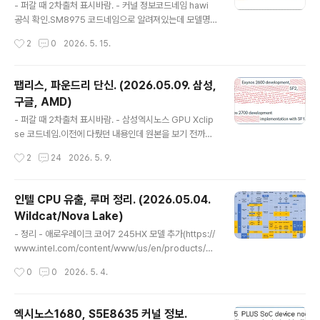
32504396)RZL-AX GPU는 Xe3P 32Xe, 16Xe 구
- 퍼갈 때 2차출처 표시바람. - 커널 정보코드네임 hawi
성이 있다고 함. - 해머레이크 (Hammer Lake, HML)H
공식 확인.SM8975 코드네임으로 알려져있는데 모델명
ML 테스트칩..
이 뭐든 플래그십 스냅드래곤인건 확인됨.(퀄컴 스냅드래
작성시간
2
0
2026. 5. 15.
곤 유출정보 정리. (2026.03.07.)) SM8845 = 코드네임
Molokai = 커널상 코드네임 Alor 아직 확인되지 않은 코
드네임들이 있는데 Vienna는 스냅드래곤 웨어 엘리트의
팹리스, 파운드리 단신. (2026.05.09. 삼성,
코드네임으로 확인되었음.(스냅드래곤 웨어 엘리트 긱벤치
구글, AMD)
결과. (Snapdragon Wear Elite, SW6100?))과거 제품
글 내용
과 비슷한 위치에 있어서 신제품일거라 예상하지 않았는데
- 퍼갈 때 2차출처 표시바람. - 삼성엑시노스 GPU Xclip
이런 식으로 제품이 나온걸보면확인 안 된건 끝까지 추적
se 코드네임.이전에 다뤘던 내용인데 원본을 보기 전까지
해봐야할듯. - SM8975 유출자료(https://x.com/Rept
는 확정하지 않고 있었음.공개범위제한때문에 확인이 안
작성시간
2
24
2026. 5. 9.
alicant/status/20..
되는데 이 정도까지 확인한걸로 종결해야할듯.코드네임과
관련된 내용은 이전 포스팅 참고.(엑시노스 GPU 코드네
임, 라인업 분석.) 엑시노스-M 코드네임 Lion, Grizzly삼
인텔 CPU 유출, 루머 정리. (2026.05.04.
성 커스텀 CPU 아키텍처와 관련된 내용은 이미 제법 알려
Wildcat/Nova Lake)
진 상태였고 M5 코드네임이 Lion이라는 것까지가 일반적
글 내용
으로 알려진 내용임.엑시노스-M5를 쓴 엑시노스990이 7
- 정리 - 애로우레이크 코어7 245HX 모델 추가(https://
LPP 공정인데 여기서는 8nm로 나오는게 의문이지만 순
www.intel.com/content/www/us/en/products/sk
서상 엑시노스-M6 코드네임이 Grizzly라고 보는게 타당
u/246051/intel-core-7-processor-245hx-24m
작성시간
0
0
2026. 5. 4.
함. SF2P 공정 ARM 빅코어 타겟 4GHzN3P 공정 Pers
-cache-up-to-5-10-ghz/specifications.html)이미
eu..
코어 울트라5 245HX가 있는데 네이밍을 이런 식으로 하
는게 맞는지 모르겠음.코어 구성, 스펙은 코어 울트라5 23
엑시노스1680, S5E8635 커널 정보.
5HX와 같음.스펙 코드를 보면 SRVFL, SSPEC인데 코어