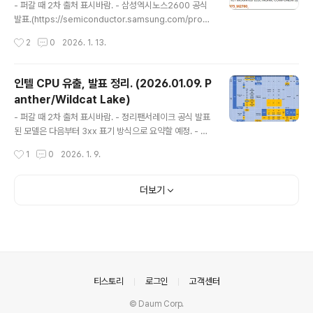
컴 스냅드래곤 유출 정보 정리. (2025.12.26.)) XG0010
- 퍼갈 때 2차 출처 표시바람. - 삼성엑시노스2600 공식
02, 패키지 FCBGM2331, 코드네임 Glymur - Kaanap
발표.(https://semiconductor.samsung.com/proc
al..
essor/mobile-processor/exynos-2600/)사양은
작성시간
2
0
2026. 1. 13.
위키 정리된거 보는게 더 편할거고 눈에 띄는거만 체크해
보면CPU 1+3+6코어/클럭 3.8+3.25+2.75GHz 인데
리틀코어 아키텍처가 완전히 빠졌음.GPU는 이전 제품 대
인텔 CPU 유출, 발표 정리. (2026.01.09. P
비 연산성능 2배라는데 실제로 연산성능이 2배 나온다면
anther/Wildcat Lake)
FP32 듀얼이슈가 들어간게 아닌가 싶음.이건 RDNA3부
글 내용
터 도입된건데 RDNA3 기반이라던 기존 엑스클립스에는
- 퍼갈 때 2차 출처 표시바람. - 정리팬서레이크 공식 발표
적용이 안 되고 있었음.그러던게 적용됐다면 커스텀 측면
된 모델은 다음부터 3xx 표기 방식으로 요약할 예정. - 팬
에서 AMD 설계에서 갈라져나오는걸 보여주는 증거일지
서레이크 모델 공식 발표 (Panther Lake, PTL)긱벤치,
작성시간
1
0
2026. 1. 9.
도.이번에 업스케일링을 강조하는걸보면 AI 가속유닛이..
판매 사이트, LG 그램 카탈로그 등으로 유출된게 많은데 C
ES에서 공식 발표되면서 굳이 언급할 필요가 없어짐.(http
s://www.lge.co.kr/kr/ebook/2026/january/best/
더보기
catImage/622/202601_best_catalogue.pdf)공식
발표 정보에서 확인하기 어려운 정보가 일부가 긱벤치 시
스템 정보에서 확인되긴하는데 이건 차후 다룰 기회가 있
을듯. (https://www.intel.com/content/www/us/en/
content-details/871378/intel-c..
의안내
티스토리
로그인
고객센터
© Daum Corp.