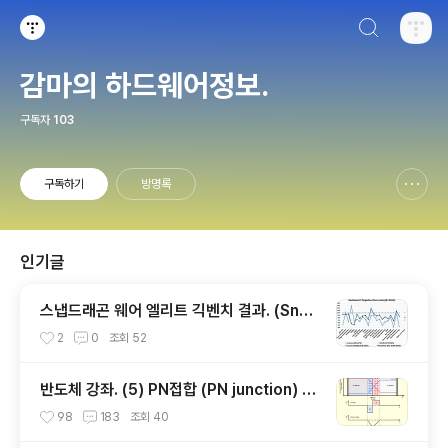
검색하기
티스토리
감마의 하드웨어정보.
구독자
103
구독하기
방명록
신고하기 레이어
열기
인기글
스냅드래곤 웨어 엘리트 긱벤치 결과. (Snap
dragon Wear Elite, SW6100?)
2
0
조회
52
반도체 강좌. (5) PN접합 (PN junction) 개
념편.
98
183
조회
40