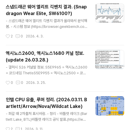
반 APU로 보임.Zen6 기반 제품 벤치마크 유출은 이게 최
스냅드래곤 웨어 엘리트 긱벤치 결과. (Snap
초임.CPU는 4+6코어로 나오지만 루머와 물류정보로 보
dragon Wear Elite, SW6100?)
아 4+4+2코어로 예상됨. L1, L2 캐시는 Zen5, Zen5c
글 내용
와 기본적으로 같음.L3 캐시는 (통합캐시지만 산술적으로)
- 스냅드래곤 웨어 엘리트 긱벤치 결과가 올라와서 분석해
Zen5가 코어당 4MB, Zen5c는 서버용에서 코어당 2M
봄. - 시스템 정보 (https://browser.geekbench.co
B, APU에서 코어당 1MB였음.Zen6/6c 서버용 CC..
m/v5/cpu/24069680) (https://browser.geekben
작성시간
2
0
2026. 4. 3.
ch.com/v5/cpu/24133483) (https://browser.gee
kbench.com/v6/compute/5670853)커널상 코드네
임 ViennaCPU : Cortex-A78C x1 2.11GHz + Cort
엑시노스2600, 엑시노스1680 커널 정보.
ex-A55 x4 1.96GHz(3403 = Cortex-A78C, 333
(update 26.03.28.)
3 = Cortex-A55)GPU : Adreno 622, 컴퓨트 유닛 1
글 내용
개. vienna는 스냅드래곤 커널에서 나와있었는데 kalam
- 갤럭시 S26 커널발 정보. S5E9965 = 엑시노스2600
a(스냅8 Gen2)보다 버전이 낮아서 구형 제품인가 했음.
= 코드네임 ThetisS5E9955 = 엑시노스2500 = 코드
스냅드래곤..
네임 SolomonS5E8855 = 엑시노스1580 = 코드네임
작성시간
0
0
2026. 3. 25.
SantaS5E8865 = 엑시노스1680 = 코드네임 Terra 코
드네임 Ulysses9975 = S5E9975 ? GPU 세대 구분.S
5E9945(X940), S5E8855(X540) = 2세대 S5E995
인텔 CPU 유출, 루머 정리. (2026.03.11. B
5(X950), S5E8865(X550) = 3세대 S5E9965(X96
artlett/Arrow/Nova/Wildcat Lake)
0) = 4세대 - S5E8365S5E8365 확인.코드네임 Telo
글 내용
s물류정보에서 보였던 내용 확인. CPU 클러스터 2개 CP
- 퍼갈 때 2차출처 표시바람. - 정리 - 바틀렛 레이크 (Bar
U 4코어? 4코어가 맞다면 웨어러블 AP(엑시노스 W100
tlett Lake, BTL)바틀렛 레이크 공식 발표.(https://ww
0)조차 1+4코어인데 4코어 제품..
w.intel.com/content/www/us/en/products/detail
작성시간
2
1
2026. 3. 11.