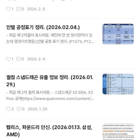
PU CXPT 3코어라고 했는데..
긱벤치.(https://browser.geekbench.com/v6/cpu/
작성시간
1
0
2026. 2. 5.
16061603)아키텍처 구분자가 Model 198 Stepping
2 로 애로우레이크와 같음.노스브릿지, 사우스브릿지 구분
자는 285K와 같음. 코어 울트라9 290HX Plus 긱벤치.
인텔 공정표기 정리. (2026.02.04.)
(https://browser.geekbench.com/v6/cpu/16075
글 내용
- 퍼갈 때 2차출처 표시바람. 예전에 한 번 정리한적이 있
375)아키텍처 구분자가 Model 198 Stepping 2 로 애
는데 업데이트했음.(인텔 공정 표기 정리. (P1276, P127
로우레이크와 같음.노스브릿지, 사우스브릿지 구분자는 2
8)) - 정리 - P1276/P1278P1274 = 내부에서 10nmP
85HX와 같음. 코어 울트라7 270K Plus 상품정보 등록.
1276 = 내부에서 7nmP1278 = 내부에서 5nmP1227
(https://www.rutronik24.c..
작성시간
1
0
2026. 2. 4.
= 22nm 인텔 클라이언트 제품 베이스 타일 공정은 22FF
L인데 인텔의 2019년 포베로스 소개 자료에서 P1222로
나왔었음.하지만 애로우 레이크 발표 당시 기사들을보면
퀄컴 스냅드래곤 유출 정보 정리. (2026.01.
레이크 필드부터 베이스 타일 공정은 P1227이었다고 함.
29.)
기사에 따라서는 애로우레이크는 P1227.2, 그 이전 제품
글 내용
은 P1227.1 이라는 내용도 있음. P1276 = Intel 3 / Intel
- 퍼갈 때 2차 출처 표시바람. - 스냅드래곤 X2 Elite, X2
4 , P1278 = Intel 18A인텔 3/4 공정은 RibbonF..
Plus 공개(https://www.qualcomm.com/content/d
am/qcomm-martech/dm-assets/documents/Sn
작성시간
2
0
2026. 1. 29.
apdragon-X2-Elite-Product-Brief.pdf)(https://w
ww.qualcomm.com/content/dam/qcomm-marte
ch/dm-assets/documents/Snapdragon-X2-Plus
팹리스, 파운드리 단신. (2026.01.13. 삼성,
-Product-Brief.pdf)공식 발표되지 않았지만 물류정보
AMD)
에서 확인되었던 제품 포함해서 전체 라인업이 공개됨.(퀄
글 내용