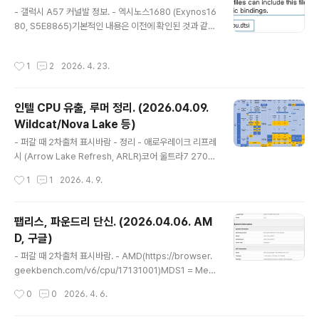
글 내용
- 갤럭시 A57 커널발 정보. - 엑시노스1680 (Exynos16
울트라5 235HX의 스펙코드도 SRVFL임. - 와일드캣레
80, S5E8865)기본적인 내용은 이전에 확인된 것과 같고
이크 공식 발표. (Wildcat Lake, WCL)(https://newsr
다른 내용만 다루겠음.(엑시노스2600, 엑시노스1680 커
oom.intel.com/client-computing/intel-launches-
널 정보. (update 26.03.28.))엑시노스1680 탑재 제품
inte..
작성시간
1
2
2026. 4. 23.
커널이니 이쪽 내용이 맞는 것으로 보임. Dynamic Pow
er Coefficient : Cortex-A720 394 / Cortex-A51
0 146이전 포스팅에서는 각각 510, 437 / 145로 나와있
인텔 CPU 유출, 루머 정리. (2026.04.09.
었고, 엑시노스1580이 각각 394 / 146 이었으니 제대로
Wildcat/Nova Lake 등)
맞춰준거라고 봐야할듯.(커널발 엑시노스1580, 엑시노스
글 내용
2500 정보 (갤럭시A56 커널)) 내장 모뎀 S5348 - 엑시
- 퍼갈 때 2차출처 표시바람 - 정리 - 애로우레이크 리프레
노스1680 플러스? (Exynos1680 Pl..
시 (Arrow Lake Refresh, ARLR)코어 울트라7 270K
플러스, 코어 울트라5 250K/KF 플러스 공식발표.(http
작성시간
1
1
2026. 4. 9.
s://www.intel.com/content/www/us/en/ark/prod
ucts/codename/225837/products-formerly-arr
ow-lake.html) 코어 울트라9 290HX 플러스, 코어 울트
팹리스, 파운드리 단신. (2026.04.06. AM
라7 270HX 플러스 공식발표.(https://newsroom.inte
D, 구글)
l.com/client-computing/intel-launches-core-ultr
글 내용
a-200hx-plus-series-mobile-processors)(http
- 퍼갈 때 2차출처 표시바람. - AMD(https://browser.
s://download.intel.com/newsroom..
geekbench.com/v6/cpu/17131001)MDS1 = Med
usa1 긱벤치 결과 노출.OPN code : 100-000001713
작성시간
0
0
2026. 4. 6.
-31_N CPU 4+6코어아키텍처 구분자 Family 26 Mod
el 128 Stepping 0 메두사1과 구분자로 보아 Zen6 기