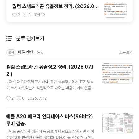
퀄컴 스냅드래곤 유출정보 정리. (2026.05.
15.)
2
0
조회
19
분류 전체보기
주요 글 목록
메일관련 공지.
모두보기
공지
퀄컴 스냅드래곤 유출정보 정리. (2026.07.1
2.)
글 내용
- 퍼갈 때 2차출처 표시바람. 최근 물류정보에서 표기 방식
이 크게 바뀌었는지 직접적으로 나오는 내용이 거의 없음.
신규 정보가 많지 않은데 너무 늦어지면 의미가 없어서 일
작성시간
2
0
2026. 7. 12.
단 올림. - SM6377 ?파트넘버만보면 SM6375의 파생
형같은데 같은 다이 기반인 제품에서 5G, 4G 지원을 구분
할 때는 파트넘버에서 5단위로 차이를 둬서 (e.g. SM84
애플 A20 메모리 인터페이스 버스(96bit?)
75-SM8425, SM7450-SM7425, SM6375-SM63
루머 검증.
70) 이번 사례와 맞지 않음. - AlisoSAR1180P, SAR11
글 내용
65P 코드네임 Aliso ? SAR1180P, SAR1165P은 이전
- 인도 공장에서 애플 제품 정보가 대량으로 유출되면서 아
물류정보에서 코드네임 Aurora, 패키지 MPSP774로 나
이폰18과 관련된 내용이 풀리고 있음.이 중 A20 Pro 메