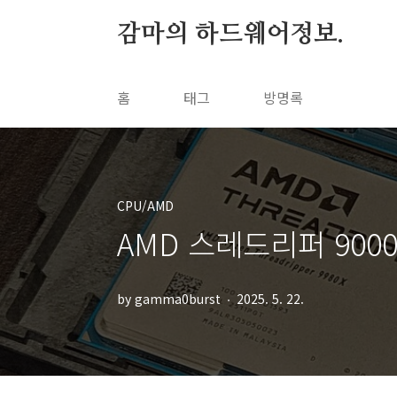
본문 바로가기
감마의 하드웨어정보.
홈
태그
방명록
CPU/AMD
AMD 스레드리퍼 9000시
by gamma0burst
2025. 5. 22.