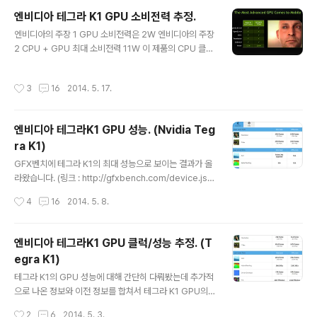
vo%20ThinkVision%2028 http://gfxbench.com/device.jsp?benchmar
엔비디아 테그라 K1 GPU 소비전력 추정.
k=gfx30&os=Andro..
글 내용
엔비디아의 주장 1 GPU 소비전력은 2W 엔비디아의 주장
2 CPU + GPU 최대 소비전력 11W 이 제품의 CPU 클럭
은 2.32GHz, GPU 클럭은 950MHz로 보입니다. 32비
트 테그라 K1 최대 사양이지요. (링크 : http://www.phor
작성시간
3
16
2014. 5. 17.
onix.com/scan.php?page=article&item=nvidia_t
egrak1_preview&num=1) 엔비디아의 주장 3 맨해튼
오프스크린 기준 소비전력. (AP+DRAM) 9 fps - 1.5W
엔비디아 테그라K1 GPU 성능. (Nvidia Teg
11fps - 1.75W 엔비디아의 주장 4 TDP 5W 표를 보면
ra K1)
SPECint 5600 입니다. Cortex-A15 쿼드 1.9GHz 였
글 내용
던 테그라4는 1168 이었습니다. (싱글기준으로 추정.) (링
GFX벤치에 테그라 K1의 최대 성능으로 보이는 결과가 올
크 : 엔비디아 테그라4/4i 공식 T..
라왔습니다. (링크 : http://gfxbench.com/device.js
p?benchmark=gfx30&os=Android&api=gl&D=N
작성시간
4
16
2014. 5. 8.
Vidia%20Mocha) - 테스트 기기 사양 Nvidia Mocha
디스플레이 : 7.9인치, 2048 x 1536 CPU : Cortex-A1
5 쿼드 2116MHz 사양만 보면 태블릿 플랫폼으로 보입니
엔비디아 테그라K1 GPU 클럭/성능 추정. (T
다. 엔비디아 Mocha라는 이름을 봐서는 개발용 플랫폼이
egra K1)
거나 테그라K1 탑재 레퍼런스 디자인일지도 모르겠습니
글 내용
다. Mocha라는건 아무래도 테그라K1의 코드네임 혹은 테
테그라 K1의 GPU 성능에 대해 간단히 다뤄봤는데 추가적
그라K1 플랫폼의 코드네임으로 보입니다. 해당 제품의 AP
으로 나온 정보와 이전 정보를 합쳐서 테그라 K1 GPU의
네임이 ARM Mocha 인걸 봐서 말이지요. (링크 : http://
클럭, 그래픽 성능을 추정해보겠습니다. (링크: 엔비디아 테
작성시간
2
6
2014. 5. 3.