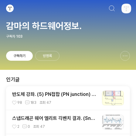
검색하기
티스토리
감마의 하드웨어정보.
구독자
103
구독하기
방명록
신고하기 레이어
열기
인기글
반도체 강좌. (5) PN접합 (PN junction) 개
념편.
98
183
조회
47
스냅드래곤 웨어 엘리트 긱벤치 결과. (Snap
dragon Wear Elite, SW6100?)
2
0
조회
47