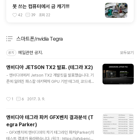
못 쓰는 컴퓨터에서 금 캐기!!!
42
39
조회
22
스마트폰/nvidia Tegra
분류 전체보기
주요 글 목록
메일관련 공지.
모두보기
공지
엔비디아 JETSON TX2 발표. (테그라 X2)
글 내용
- 엔비디아에서 Jetson TX2 개발킷을 발표했습니다. 기
존에 알려진 파스칼 아키텍처 GPU 기반 테그라, 코드네임
파커(Parker)입니다. 이름으로보아 이번 테그라는 테그라
X2 정도로 부를 수 있을듯 합니다. 사양은 알려진대로 De
작성시간
1
6
2017. 3. 9.
nver x2 + Cortex-A57 x4 파스칼 기반 GPU (256코
어) 128bit LPDDR4 (대역폭 58.4GB/s) -> 1833MH
z 두 가지 모드가 있다고 합니다. MAX-Q : 최대 에너지 효
엔비디아 테그라 파커 GFX벤치 결과분석 (T
율. 전력 7.5W 이하. (TX1 대비 에너지 효율 최대 2배) M
egra Parker)
AX-P : 최대 성능. 전력 15W 이하. (TX1 대비 성능 최대
글 내용
2배) 아난드텍에 따르면 각 모드별 클럭은 아래와 같습니
- GFX벤치에 엔비디아의 차기 테그라인 파커(Parker)의
다. (링크 : http://www.anandtech.com/show/..
테스트 결과가 올라왔습니다. (링크 : https://gfxbench.