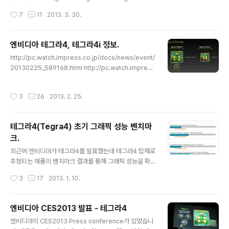
l) 테그라4 TDP 5W 테그라4i TDP 1W TDP가 곧 소비
작성시간
7
11
2013. 3. 30.
전력을 의미하는 것은 아니기때문에 이 수치를 그대로 소
비전력이라고 말할 수는 없지만 참고는 됩니다. 이에 대한
검토는 뒤에서 하겠습니다. 테그라4 탑재제품(스마트폰,
엔비디아 테그라4, 테그라4i 정보.
태블릿) 2분기 출시.i500 모뎀(태블릿 대상) 출시 4분기.
글 내용
http://pc.watch.impress.co.jp/docs/news/event/
테그라4i 탑재제품(스마트폰) 출시 2014년 1분기. 엔비디
20130225_589168.html http://pc.watch.impres
아의 회계연도 시작이 2월이기때문이 저 차트가 엔비디아
s.co.jp/docs/column/ubiq/20130219_588384.ht
회계연도식 표기라면, 1분기는 2~4월, 2분기는 5~7월, 3
ml http://pc.watch.impress.co.jp/docs/column/k
분기는 8~10월, 4분기는 11~1월 입니다. 참고하세요. -
작성시간
3
26
2013. 2. 25.
aigai/20130225_589158.html http://www.anandt
테그라4 TDP 검토...
ech.com/show/6787/nvidia-tegra-4-architectur
e-deep-dive-plus-tegra-4i-phoenix-hands-on
테그라4(Tegra4) 초기 그래픽 성능 벤치마
http://pc.watch.impress.co.jp/docs/column/kaig
크.
ai/20130228_589799.html MWC(Mobile World
글 내용
Co..
최근에 엔비디아가 테그라4를 발표했는데 테그라4 탑재로
추정되는 제품의 벤치마크 결과를 통해 그래픽 성능을 확
인해보겠습니다. 물론 이 결과는 정식 출시 제품이 아닌 초
작성시간
3
17
2013. 1. 10.
기 결과이기때문에 실제 성능은 다를 수 있습니다. (엔비디
아 CES2013 발표 - 테그라4) Dalmore 라는 제품. teg
ra114 탑재로 나타나고 있습니다. 테그라4 를 탑재한 개발
엔비디아 CES2013 발표 - 테그라4
용 제품으로 보입니다. (NVIDIA Tegra114 Dalmore e
글 내용
엔비디아의 CES2013 Press conference가 있었습니
valuation board) (설마 중간에 408000000 이 GPU