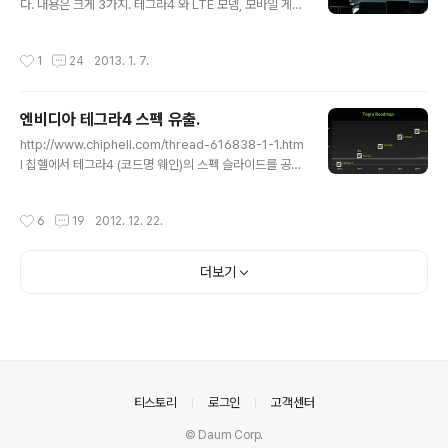
다. 내용은 크게 3가지. 테그라4 와 LTE 모뎀, 모바일 게이
클럭을 말하는건지... 408MHz) 테그라4i 라는 추측도 가
밍 플랫폼(Project Shield), 그리드 게이밍 시스템. 물론
능합니다만 Cortex-A15 입니다. (http://www.spinic
여기서는 테그라4 (Tegra4) 를 보겠습니다. 전에 사양이
s.net/lists/arm-kernel/msg221591.html) 테그라4
작성시간
1
24
2013. 1. 7.
유출되어서 다룬 적이 있는데 얼마나 다를지 보겠습니다.
라..
(엔비디아 테그라4 스펙 유출.) 이전에 포스트를 통해서 언
급했던 내용은 아주 자세히 쓰지 않겠으니, 궁금하면 확인
엔비디아 테그라4 스펙 유출.
해보시길. 일부 내용은 아난드텍 출처. (http://www.anan
글 내용
dtech.com/show/6550/more-details-on-nvidia
http://www.chiphell.com/thread-616838-1-1.htm
s-tegra-4-i500-5th-core-is-a15-28nm-hpm-u
l 칩헬에서 테그라4 (코드명 웨인)의 스펙 슬라이드를 공개
e-category-3-lte http://www.anandtec..
했습니다. 물론 무조건 신뢰할 수는 없습니다. 참고 정도.
(테그라 로드맵) 익히 알려져있듯이 코드명은 미국 DC 코
작성시간
6
19
2012. 12. 22.
믹스 히어로 이름이지요. 전작인 테그라3의 칼엘은 슈퍼맨
이었고, 테그라4의 웨인은 배트맨. 가로축의 연도표시는
무시하는게 좋습니다. 엔비디아가 로드맵 못 지키는게 하
더보기
루이틀 일도 아니고... 이 로드맵은 지켜질지 모르겠지만 일
단 웨인은 태블릿, 슈퍼폰, 태블릿 이상의 노트북 타겟의 제
품입니다. Grey에 Tegra+Icera라고 써있는 것으로 보
아 베이스밴드칩(모뎀)이 통합된 것으로 생각됩니다. Icer
a는 베이스밴드칩 제조업체로 엔비디아에 인수되었지요...
의안내
티스토리
로그인
고객센터
© Daum Corp.