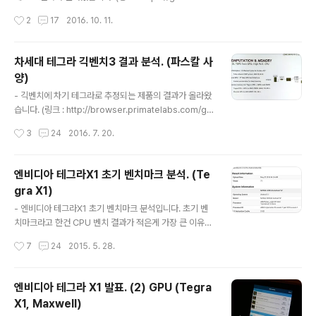
com/resultdetails.jsp?resultid=hqNQqQ6fR0yzf
작성시간
2
17
2016. 10. 11.
qdvNKT97w) 코드네임인 파커는 스파이더맨의 그 피터
파커입니다. - 시스템 정보 vcm31t186ref라는 이름은
긱벤치3에서 확인된 파커 탑재 제품명입니다. CPU는 6코
차세대 테그라 긱벤치3 결과 분석. (파스칼 사
어로 나옵니다. 덴버 x2 + Cortex-A57 x4 로 알려진 사
양)
양하고 일치합니다. 시스템 정보로 보면 1.9GHz로 나옵니
글 내용
다. 긱벤치3에서 2.0GHz로 나왔는데 큰 차이가 없습니
- 긱벤치에 차기 테그라로 추정되는 제품의 결과가 올라왔
다. A57, 덴버의 클럭을 추측할 수 있으리라 기대했는데 별
습니다. (링크 : http://browser.primatelabs.com/ge
소득이 없네요. 어쩌면 1.996GHz에서 뒷자리만 짤라서 1.
ekbench3/7340437) - 차기 테그라 (링크 : http://w
작성시간
3
24
2016. 7. 20.
9GHz로 표..
ww.4gamer.net/games/049/G004964/2016053
0012/) 단독 사양이 아닌 차량용 솔루션 Drive PX2의 일
부 사양으로 소개됐습니다. 테그라 모듈입니다. 메모리 모
엔비디아 테그라X1 초기 벤치마크 분석. (Te
듈은 앞뒤로 4개있고, 이미지상 다이 크기는 약 13mm x
gra X1)
12.5mm = 163mm2 수준입니다. 줄여잡아도 130mm
글 내용
2 이상인데 이 정도면 모바일 AP 기준으로 상당히 큰 편입
- 엔비디아 테그라X1 초기 벤치마크 분석입니다. 초기 벤
니다. 물론 이번 테그라는 모바일 시장은 거의 포기한 것으
치마크라고 한건 CPU 벤치 결과가 적은게 가장 큰 이유고,
로 보여서 크게 상관없을듯 합니다. 발표된 사양을 보면, C
GPU 벤치마크 결과도 이제서야 본격적으로 나오고 있기
작성시간
7
24
2015. 5. 28.
PU : Denv..
때문입니다. 초기 결과로 보고 있기때문에 이후 결과가 갱
신되면 내용이 수정될 수도 있습니다. - CPU : 클러스터
마이그레이션? CPU 사양은 Cortex-A57 x4 + Corte
엔비디아 테그라 X1 발표. (2) GPU (Tegra
x-A53 x4 인데 시스템 정보에서는 쿼드코어로 나오고 있
X1, Maxwell)
습니다. (링크 : 엔비디아 테그라 X1 발표. (1) CPU (Tegr
글 내용