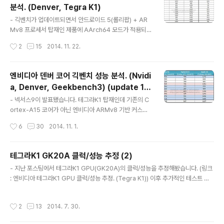
분석. (Denver, Tegra K1)
하 맥스웰)에 대한 기대가 적지 않습니다. 케플러와 맥스웰
글 내용
의 성능 차이, 아키텍처 차이에 따른 코어 구성 추정 등을
- 긱벤치가 업데이트되면서 안드로이드 5(롤리팝) + AR
통해 에리스타의 GPU 사양과 그래픽 성능을 추정해보겠
Mv8 프로세서 탑재인 제품에 AArch64 모드가 적용되었
습니다. - 케플러와 맥스웰의 성능 차이 엔비디아가 맥스웰
습니다. 이제부터가 진짜 64비트인거지요. 현재로는 이 조
작성시간
2
15
2014. 11. 22.
을 공개하면서 밝힌 바에 따르면 케플러 대비 코어당 성능
건을 충족시키는게 넥서스9 밖에 없긴 합니다만... - 동클
은 +35~40% 입니다...
럭 성능 덴버코어의 AArch64 성능을 확인해보겠습니다.
링크 : http://browser.primatelabs.com/geekbenc
엔비디아 덴버 코어 긱벤치 성능 분석. (Nvidi
h3/1296717 등 1. 정수 AArch32와 비교해서 동클럭 성
a, Denver, Geekbench3) (update 14.
능이 10%정도 상승했습니다. 덕분에 사이클론보다 동클
글 내용
11.01)
럭 성능이 높아졌습니다. AArch32에서 이미 ARMv8 명
- 넥서스9이 발표됐습니다. 테그라K1 탑재인데 기존의 C
령어의 수혜를 어느 정도 입었기때문에 AArch64로 가도
ortex-A15 코어가 아닌 엔비디아 ARMv8 기반 커스텀
큰 성능 향상이 없을거라 생각했는데, 생각보다 성능 향상
인 덴버(Denver) 코어입니다. 대략적인 내용은 테그라K1
작성시간
6
30
2014. 11. 1.
치가 큽니다. 2. 부동소수점 AArch32와..
발표 당시 포스팅 참고. (링크 : Nvidia Tegra K1 정보/분
석.) - 시스템 정보 긱벤치3 결과도 올라왔습니다. 링크 : h
ttp://browser.primatelabs.com/geekbench3/10
테그라K1 GK20A 클럭/성능 추정 (2)
37443 CPU는 듀얼코어, 클럭은 2.5GHz 램 2GB 안드
글 내용
- 지난 포스팅에서 테그라K1 GPU(GK20A)의 클럭/성능을 추정해봤습니다. (링크
로이드 5.0인데 왜 인지 AArch32로 테스트됐습니다. 구
: 엔비디아 테그라K1 GPU 클럭/성능 추정. (Tegra K1)) 이후 추가적인 테스트 결
글 홈페이지에서는 2.3GHz 하는데 여기서는 2.5GHz로
과, 정보가 있어서 오류를 잡고 클럭/성능을 다시 계산해보겠습니다. - GFX벤치 결
나오는 것도 의문. (링크 : http://www.google.com/ne
과 링크 http://gfxbench.com/device.jsp?benchmark=gfx30&os=Andro
xus/9/) 일견 생각해볼 수 있는게 싱글로드에 클럭 올리..
작성시간
2
13
2014. 7. 30.
id&api=gl&D=Lenovo%20K1%20HD%20%282014%29 http://gfxben
ch.com/device.jsp?benchmark=gfx30&os=Android&api=gl&D=Leno