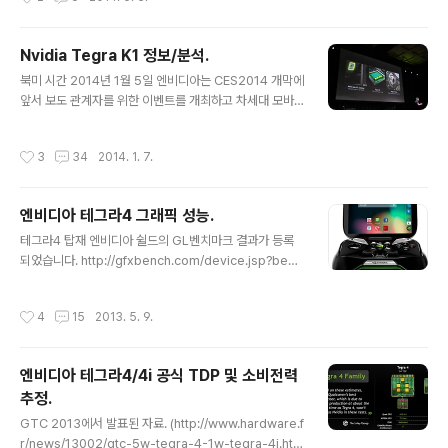
brow..
그라K1 (32bit) 벤치마크 및 간단 분석.) - 최초 벤치입니
다. (링크 : http://gfxbench.com/device.jsp?bench
mark=gfx30&os=Android&api=gl&D=Lenovo%
Nvidia Tegra K1 정보/분석.
20ThinkVision%2028) Lenovo Thinkvision 28 시
글 내용
북미 시간 2014년 1월 5일 엔비디아는 CES2014 개막에
스템 정보상 CPU 클럭 2.014 GHz 텍셀 필레이트는 38
앞서 보도 관계자를 위한 이벤트를 개최하고 차세대 모바
49/3769 MTex/s (On/Off screen) 테스트 결과에는
일 SoC인 Tegra K1을 발표했습니다. Tegra K1은 기존
프레임이 없지만 탐스하드웨어의 정보를 보면 T-Rex off
에 Tegra5, 코드네임 Logan으로 알려져있던 제품입니
screen 48 fps 입니다. (링크 : http..
작성시간
3
34
2014. 1. 7.
다. (엔비디아의 테그라 로드맵.) 이번에 발표된 내용은 G-
SYNC, 차량용 테그라 솔류션, 테그라 K1 이지만, 당연히
여기서는 테그라 K1만 다룰겁니다. 테그라 K1의 라인업은
엔비디아 테그라4 그래픽 성능.
두 가지입니다. (테그라4도 테그라4와 테그라4i의 두가지
글 내용
라인업이 있었지요.) Cortex-A15 기반과 Denver 기반.
테그라4 탑재 엔비디아 쉴드의 GL벤치마크 결과가 등록
두 칩의 핀이 호환된다는게 인상적. (하드웨어 개발하기 편
되었습니다. http://gfxbench.com/device.jsp?benc
합니다.) - CPU Cortex-A15 기반 제품부터. Cortex-
hmark=gfx27&D=NVidia+Shield&testgroup=ov
A15 r3p3 쿼드코어. (부하..
erall GL벤치마크 2.7 T-Rex HD 18.2 Fps CPU클럭
작성시간
4
15
2013. 5. 9.
1.9GHz 해상도 1280 x 720 기존에 알려진 테그라4 사
양, 쉴드 사양과 일치합니다. 테그라4에 대한 정보는 이전
포스트 참고. (엔비디아 테그라4, 테그라4i 정보.) (타 제품
엔비디아 테그라4/4i 공식 TDP 및 소비전력
과 비교.) - 아이패드4의 A6X는 가볍게 넘어섭니다. GL
추정.
벤치마크 2.5에서 A6X가 52 Fps, 테그라4가 57 Fps
글 내용
입니다. 10%정도가 차이가 나는데, GL벤치마크 2.7 에서
GTC 2013에서 발표된 자료. (http://www.hardware.f
도 비슷한 성능 격차를 보입니다. - Adreno320 : 16..
r/news/13002/gtc-5w-tegra-4-1w-tegra-4i.htm