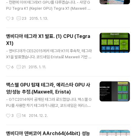
a X1)) 긱벤치3, GFX벤치 등에서 공통적으로 나타나는 현
- 전편에 이어 테그라X1 GPU를 다루겠습니다. - 사양 G
상입니다. 빅코어 쿼드 + 리틀코어 쿼드 의 구성을 갖고 있
PU Tegra K1 (Kepler GPU) Tegra X1 (Maxwell G
지만 동작은 HMP가 아니라는 증거로 볼 수 있습니다. 이
PU) SM 1 2 CUDA Cores 192 256 Max GPU Freq
작성시간
3
23
2015. 1. 13.
는 긱벤치3 결과를 통해서도 확인할 수 있습니다...
uency 950MHz 1GHz GFLOPs (FP32) Peak 365
512 GFLOPs (FP16) Peak 365 1024 Texture Unit
s 8 16 Texel fill-rate 7.6 GTex/s 16 GTex/s Mem
엔비디아 테그라 X1 발표. (1) CPU (Tegra
ory Clock 930MHz 1600MHz Memory Bandwidt
X1)
h 14.9 GB/s 25.6 GB/s ROPs 4 16 L2 Cache size
글 내용
128KB 256KB Manufaturing Process 28nm 20n
- 엔비디아가 CES2015에서 테그라 K1의 후속작, 테그라
m Z-cull 256 pixels..
X1을 발표했습니다. 코드네임 Erista로 Maxwell 기반 G
PU 탑재로 알려졌던 제품입니다. - 사양은 대충 이렇습니
작성시간
6
21
2015. 1. 11.
다. (링크 : http://international.download.nvidia.co
m/pdf/tegra/Tegra-X1-whitepaper-v1.0.pdf) Pr
ocessor CPU CPU Quad 64-bit A57 cores + Qu
맥스웰 GPU 탑재 테그라, 에리스타 GPU 사
ad 64-bit A53 cores Cache Cortex A57 cluster:
양/성능 추정.(Maxwell, Erista)
2 MB Shared L2 Cache, 48KB /32KB (I/D) L1 Cac
글 내용
he per core Cortex A53 cluster: 512KB shared
- GTC2014에서 공개된 테그라 로드맵입니다. 맥스웰 G
L2 Cache, 32KB/32KB (I/D..
PU를 사용한 차기 테그라가 나왔고, 코드네임은 에리스타
(Erista)입니다. (에리스타가 울버린의 딸이고 울버린의 아
작성시간
3
14
2014. 12. 2.
버지가 로건 Logan이니 하는 설정이 있는걸보니 마블 코
믹스 캐릭터 이름을 아주 포기한건 아닌듯.) (비록 태블릿
한정이었지만) 엄청난 그래픽 성능을 보여준 테그라K1과
엔비디아 덴버코어 AArch64(64bit) 성능
케플러 아키텍처(이하 케플러)로 인해 맥스웰 아키텍처(이