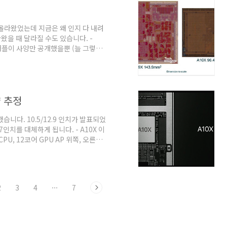
 올라왔었는데 지금은 왜 인지 다 내려
을 때 달라질 수도 있습니다. -
 애플이 사양만 공개했을뿐 (늘 그렇듯
가 공개한 이미지를 보면(링크 :
ghts/overview/blog/10nm-
MC 10nm 공정입니다.덕분에 CPU 사양이
코어 사이에 L2 캐시가 보이는데 규
양 추정
습니다. 10.5/12.9 인치가 발표되었
7인치를 대체하게 됩니다. - A10X 이
PU, 12코어 GPU AP 위쪽, 오른쪽에
스가 128bit인걸 알 수 있습니다.
 기존 아이패드 프로(A9X) 대비 CPU
품 발표 후 얼마 지나지 않아 긱벤치4 결과
elabs.com/v4/cpu/3..
2
3
4
···
7