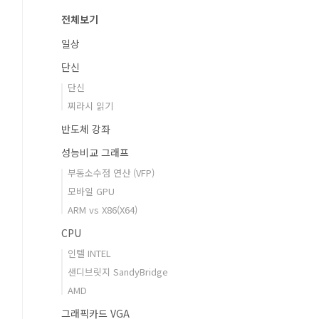
전체보기
일상
단신
단신
찌라시 읽기
반도체 강좌
성능비교 그래프
부동소수점 연산 (VFP)
모바일 GPU
ARM vs X86(X64)
CPU
인텔 INTEL
샌디브릿지 SandyBridge
AMD
그래픽카드 VGA