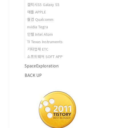
갤럭시S5 Galaxy S5
애플 APPLE
퀄컴 Qualcomm
nvidia Tegra
인텔 Intel Atom
TI Texas Instruments
기타업체 ETC
소프트웨어 SOFT APP
SpaceExploration
BACK UP