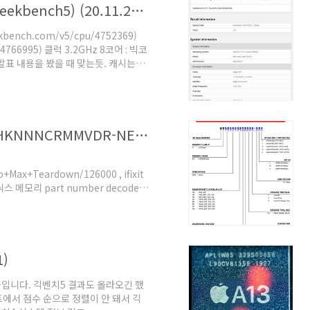
애플 M1 긱벤치5 결과. (Apple M1, Geekbench5) (20.11.21. update)
kbench.com/v5/cpu/4752369)
u/4766995) 클럭 3.2GHz 8코어 : 빅코
발표 내용을 봤을 때 맞는듯. 캐시는
코어 수 차이에 따른 총용량 차이는 있
 - 긱벤치5 동클럭 성능 비교. 맥북도
로 볼 수 있겠고, 테스트별 성능 분포
용 아키텍처가 따로 있을 가능..
아이폰11 프로 맥스 램 (하이닉스, H9HKNNNCRMMVDR-NEH)
+Max+Teardown/126000 , ifixit
 메모리 part number decoder
umber decoder를 참고하면
calSupport.jsp) part
: hynix 9 : lp dram HK : 시
)
확실. 아..
 결과입니다. 긱벤치5 결과도 올라오긴 했
트에서 점수 순으로 정렬이 안 돼서 긱