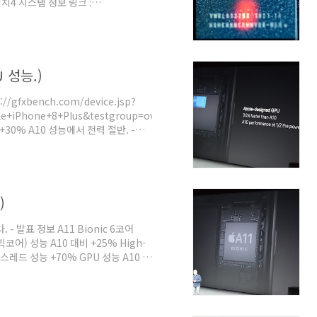
치4 시스템 정보 링크 :
46 ,
528580 아직 제품 정보 등록이 안 돼서
 보면 N104AP, D421AP가 있습니
 / XS MAX : D331pAP 디스플레이 등
U 성능.)
//gfxbench.com/device.jsp?
+iPhone+8+Plus&testgroup=overall)
+30% A10 성능에서 전력 절반. -
ts.com/about-
teardown/) (오른쪽 A10 링크 :
hts/overview/blog/apple-
)
. - 발표 정보 A11 Bionic 6코어
(빅코어) 성능 A10 대비 +25% High-
티 스레드 성능 +70% GPU 성능 A10 대
추가. - 다이 (출처 :
hts/overview/blog/apple-
 면적 87.66mm^2 (A10