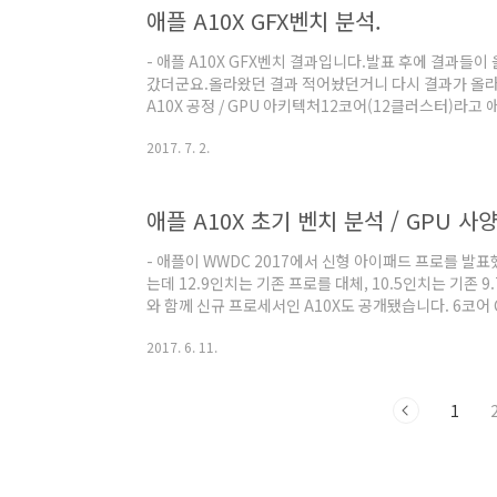
애플 A10X GFX벤치 분석.
- 애플 A10X GFX벤치 결과입니다.발표 후에 결과들이
갔더군요.올라왔던 결과 적어놨던거니 다시 결과가 올라왔
A10X 공정 / GPU 아키텍처12코어(12클러스터)라고
이) 자세한 종류는 밝혀지지 않았습니다.Techinsight
2017. 7. 2.
http://www.techinsights.com/about-techinsi
rollout-marching-right-along/) 공정은 TS
증가했음에도 면적은 줄어들었습니다.오른쪽 아래 CPU 
애플 A10X 초기 벤치 분석 / GPU 사
모로 보아 L3 캐시없..
- 애플이 WWDC 2017에서 신형 아이패드 프로를 발표했
는데 12.9인치는 기존 프로를 대체, 10.5인치는 기존 9.
와 함께 신규 프로세서인 A10X도 공개됐습니다. 6코어 C
A9X 때와 같은 방식의 메모리가 배치되어 있어 메모리 버
2017. 6. 11.
(A10X라고 이름붙인 시점에서 예상 가능한 부분입니다.)
+30%, GPU +40% - A10X 긱벤치 시스템 정보 제
가 올라오고 있습니다. (링크 : http://browser.primat
1