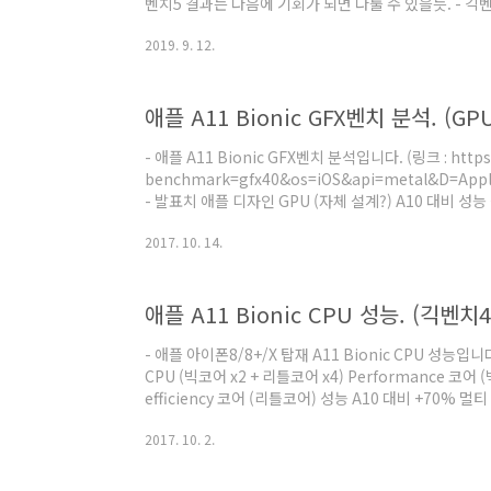
벤치5 결과는 다음에 기회가 되면 다룰 수 있을듯. - 긱벤
http://browser.geekbench.com/v4/cpu/146010
2019. 9. 12.
http://browser.geekbench.com/v4/cpu/14
iPhone12로 검색해야 나옵니다. mother 보드 정보를
다. 아이폰X 계열을 보면 XR : N821AP / XS : D321AP
애플 A11 Bionic GFX벤치 분석. (GP
사양상 1..
- 애플 A11 Bionic GFX벤치 분석입니다. (링크 : https:
benchmark=gfx40&os=iOS&api=metal&D=Apple
- 발표치 애플 디자인 GPU (자체 설계?) A10 대비 성능 
GPU 다이 (왼쪽 A11 링크 : http://www.techinsigh
2017. 10. 14.
techinsights/overview/blog/apple-iphone-8-
http://www.techinsights.com/about-techinsig
iphone-7-t..
애플 A11 Bionic CPU 성능. (긱벤치4
- 애플 아이폰8/8+/X 탑재 A11 Bionic CPU 성능입니다
CPU (빅코어 x2 + 리틀코어 x4) Performance 코어 
efficiency 코어 (리틀코어) 성능 A10 대비 +70% 멀
비 +30% A10과 같은 성능에서 소비전력 절반. 뉴럴 엔진 
2017. 10. 2.
http://www.techinsights.com/about-techinsig
iphone-8-teardown/) TSMC 10nm 공정 (10FF ?)
123.72mm^2) A10 대비 전체 면적 -41% 빅..