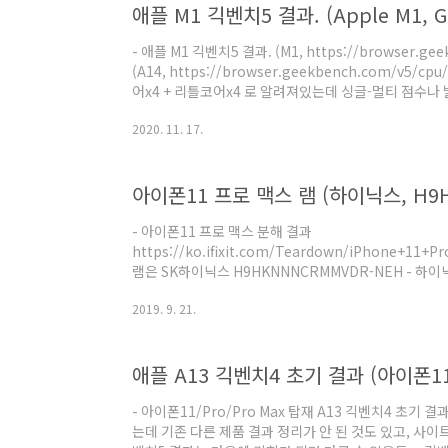
- 애플 M1 긱벤치5 결과. (M1, https://browser.gee
(A14, https://browser.geekbench.com/v5/cp
어x4 + 리틀코어x4 로 알려져있는데 싱글-멀티 점수나 
A14와 차이없음. 코어당 캐시용량 표기인 것도 있어서 
2020. 11. 17.
을 수 있고, 아직 시스템 정보가 정확하지 않을 수도 있음.
아니고 맥미니 결과여서 최대 성능은 나올만큼 나온 것으
로 보아 A14와 같은 아키텍처로 추측됨. 개인적으로 M1
- 아이폰11 프로 맥스 분해 결과
https://ko.ifixit.com/Teardown/iPhone+11+Pro
램은 SK하이닉스 H9HKNNNCRMMVDR-NEH - 하이닉스
그대로 조회하면 아직 (인터넷 상에서) 안 나옴. part n
2019. 9. 21.
LPDDR4X 4GB는 거의 확실.
(https://www.skhynix.com/eng/support/techni
numbering하고 H9HKNNNCRMMVDR-NEH를 맞춰보면, H 
애플 A13 긱벤치4 초기 결과 (아이폰11
트에는 없지만 이 제품인 LPDDR4 혹은 LPDDR4X 인건 
- 아이폰11/Pro/Pro Max 탑재 A13 긱벤치4 초기
는데 기존 다른 제품 결과 정리가 안 된 것도 있고, 사이