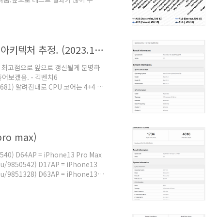
. - 싱글코어, 클럭당점수긱벤치5
클럭당점수에서 A16 → A17의 향상치보
A17 대비 싱글코어 점수 +14% /
 보면 알 수 있듯이 특정 테스트
애플 M3 맥북 프로 긱벤치 초기 결과 / 아키텍처 추정. (2023.11.01. M3 Macbook Pro) (update 23.11.06.)
라서 최고점으로 앞으로 갱신될게 분명하
어보겠음. - 긱벤치6
343681) 알려진대로 CPU 코어는 4+4 구
능코어 클럭은 4.05GHz - 긱벤치6
compute/1206993) GPU는 알려진대
인 M2도 시스템 정보에서는 1000MHz
나 정보가 나와야겠지만 M2-A15
ro max)
540) D64AP = iPhone13 Pro Max
u/9850542) D17AP = iPhone13
u/9851328) D63AP = iPhone13
6GB iPhone13 Pro - 6GB
이며 아직 긱벤치에 올라오지 않았으며 4GB로
 모델과 일치함. - 너무 짧아서 날먹