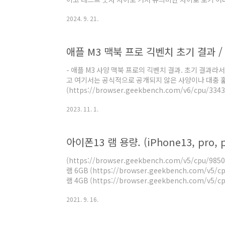
되면 차이가 명확히 보일 수도 있겠으나 현재까지는 아님
2024. 9. 21.
A17 대비 싱글코어 점수 +12% / 클럭당점수 +4.5%
다는 크지만 인상적인 향상이라고 보기는 어려움. 긱벤치6 
클럭당점수 +6.7%클럭당점수 향상이 꽤 큰데 그래프를
(Object Detection) 향상치가 커서전반적인 ..
- 애플 M3 사양 맥북 프로의 긱벤치 결과. 초기 결과
고 여기서는 공식적으로 공개되지 않은 사양이나 대충 훑
(https://browser.geekbench.com/v6/cpu/3
성. 캐시 정보는 리틀코어 기준인듯한데 M2와 동일함. 성
2023. 11. 1.
컴퓨트 (https://browser.geekbench.com/v6/
로 10코어. 클럭은 1000MHz로 나오지만 1398MHz
로 나와서 신뢰할 수 없는 값임. 정확한건 다른 벤치마크
아이폰13 램 용량. (iPhone13, pro, p
GPU 클럭만 비교하..
(https://browser.geekbench.com/v5/cpu/9850
램 6GB (https://browser.geekbench.com/v5/cp
램 4GB (https://browser.geekbench.com/v5/cp
Pro 램 6GB - 아이폰13 램 용량 iPhone13 Pro Max - 
2021. 9. 16.
iPhone13 - 4GB iPhone13 mini는 D16AP
추정. 따로 적지는 않았지만 시스템 정보의 해상도 정보도
인듯.