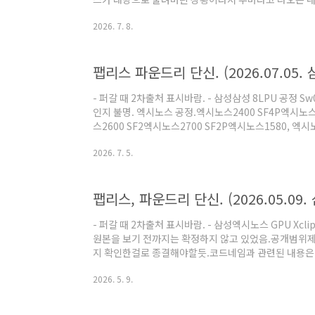
도 높은 소스를 보고 하는 얘기일 가능성이 높아졌음.
2026. 7. 8.
보고 우호적인 방향으로 해석할 수 밖에 없는 상황임. - 
(https://raw.githubusercontent.com/bizoonyd
SCH.pdf)(https://www.scribd.com/document/
팹리스 파운드리 단신. (2026.07.05. 
Sheet)(https://www..
- 퍼갈 때 2차출처 표시바람. - 삼성삼성 8LPU 공정 
인지 불명. 엑시노스 공정.엑시노스2400 SF4P엑시노스
스2600 SF2엑시노스2700 SF2P엑시노스1580, 엑시
2900(Exynos 2900) 코드네임 Whistler - 구글구글 
2026. 7. 5.
정.커스텀 HBM 베이스 다이 삼성 4nm 공정. gChip 
G6 CPU가 1+4+2코어로 알려져있어서 이 제품에 대한
했던듯. 텐서G7으로 추정되는 물류정보.BGA-1503이란
팹리스, 파운드리 단신. (2026.05.09.
으..
- 퍼갈 때 2차출처 표시바람. - 삼성엑시노스 GPU Xc
원본을 보기 전까지는 확정하지 않고 있었음.공개범위제
지 확인한걸로 종결해야할듯.코드네임과 관련된 내용은 이
드네임, 라인업 분석.) 엑시노스-M 코드네임 Lion, Gr
2026. 5. 9.
련된 내용은 이미 제법 알려진 상태였고 M5 코드네임이
려진 내용임.엑시노스-M5를 쓴 엑시노스990이 7LPP
의문이지만 순서상 엑시노스-M6 코드네임이 Grizzly라고