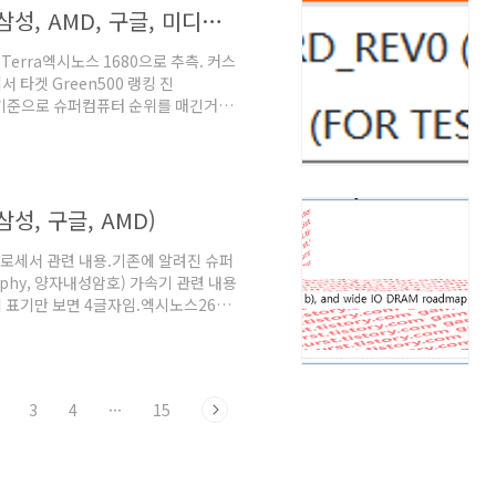
팹리스, 파운드리 단신. (2025.05.29. 삼성, AMD, 구글, 미디어텍)
 Terra엑시노스 1680으로 추측. 커스
서 타겟 Green500 랭킹 진
)을 기준으로 슈퍼컴퓨터 순위를 매긴거임.
und wave가 ARM 기반인걸 확
ructive Read Enable인듯한데 역시
면 CPU가 ARM 레퍼런스 아키텍처일
텀 아키텍처의 가능성을 완전히 배제할
 삼성, 구글, AMD)
반 프로세서 관련 내용.기존에 알려진 슈퍼
raphy, 양자내성암호) 가속기 관련 내용
데 표기만 보면 4글자임.엑시노스2600
확인된게 없음.(팹리스, 파운드리 단
 제품 표기를 보면 글자수를 제대로 지키고
2nm 최신 공정에 EVT0,1까지 표기
품이라고 해봐야 엑시노스 하위라인인데
3
4
···
15