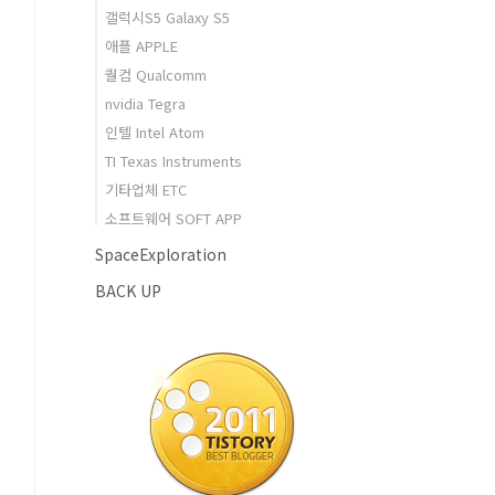
갤럭시S5 Galaxy S5
애플 APPLE
퀄컴 Qualcomm
nvidia Tegra
인텔 Intel Atom
TI Texas Instruments
기타업체 ETC
소프트웨어 SOFT APP
SpaceExploration
BACK UP