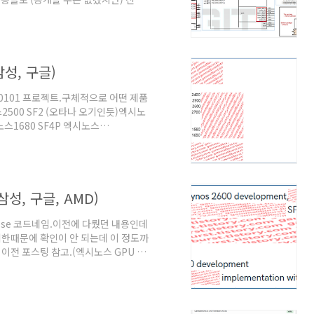
그래서 루머임에도 맞을 가능성이 높다고
유출 자료
b/digital-board/main/IP11-
1011340093/SM8750-Data-
삼성, 구글)
Sw0101 프로젝트.구체적으로 어떤 제품
2500 SF2 (오타나 오기인듯)엑시노
노스1680 SF4P 엑시노스
TSMC N2P 공정 제품. gChip N2P 공
CPU 구성 1+4+3코어 분석 이력.텐서
 내용같은데 1+4+3코어 구성을 검토
 패키지는 텐서G7 LPDDR5X 사양
 삼성, 구글, AMD)
lipse 코드네임.이전에 다뤘던 내용인데
한때문에 확인이 안 되는데 이 정도까
전 포스팅 참고.(엑시노스 GPU 코
izzly삼성 커스텀 CPU 아키텍처와 관
 Lion이라는 것까지가 일반적으로 알
 공정인데 여기서는 8nm로 나오는게
 보는게 타당함. SF2P 공정 ARM