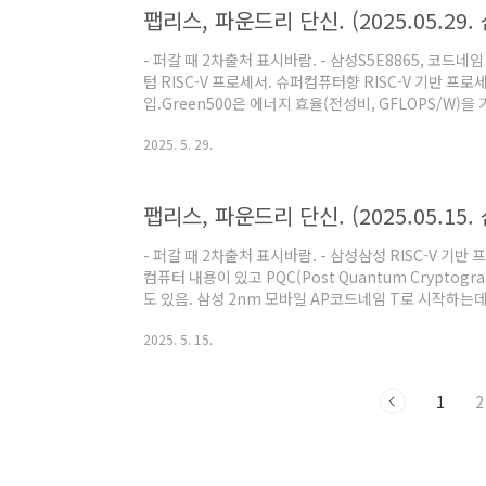
- 퍼갈 때 2차출처 표시바람. - 삼성S5E8865, 코드네임
텀 RISC-V 프로세서. 슈퍼컴퓨터향 RISC-V 기반 프로세
입.Green500은 에너지 효율(전성비, GFLOPS/W
엑시노스 V930 = 미국 OEM향 커스텀 버전? - AMDSo
2025. 5. 29.
인.NIC-400, ELA-600 모두 ARM IP임.DRE는 Dest
ARM MMU에서 확인되는 부분임.CCI, CCN이 있었으
가능성을 높게 볼 수 있는데 그런 내용이 없어서 커스
팹리스, 파운드리 단신. (2025.05.15.
수 ..
- 퍼갈 때 2차출처 표시바람. - 삼성삼성 RISC-V 기
컴퓨터 내용이 있고 PQC(Post Quantum Cryptog
도 있음. 삼성 2nm 모바일 AP코드네임 T로 시작하는
코드네임이 Thetis로 알려져있는데 4글자는 아직까지 
2025. 5. 15.
신. (2025.01.22. 삼성, 구글))같은 출처에서 이전
있어서 일단 Thetis와 다른 제품이라고 보는게 맞긴한데
하는걸보면 플래그십이라고 볼 수 밖에 없음.다른 제
1
2
최신 제품인 엑시노스1580..