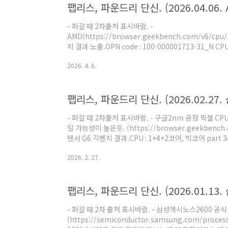
팹리스, 파운드리 단신. (2026.04.06. 
빅코어 타겟 4GHzN3P 공정 Perseu..
- 퍼갈 때 2차출처 표시바람. -
AMD(https://browser.geekbench.com/v6/cpu
치 결과 노출.OPN code : 100-000001713-31_N 
26 Model 128 Stepping 0 메두사1과 구분자로 보아
2026. 4. 6.
품 벤치마크 유출은 이게 최초임.CPU는 4+6코어로 나
코어로 예상됨. L1, L2 캐시는 Zen5, Zen5c와 기
술적으로) Zen5가 코어당 4MB, Zen5c는 서버용에서 
팹리스, 파운드리 단신. (2026.02.27.
였음.Zen6/6c 서버용 CC..
- 퍼갈 때 2차출처 표시바람. - 구글2nm 공정 픽셀 CP
일 가능성이 높은듯. (https://browser.geekbench.
텐서 G6 긱벤치 결과.CPU : 1+4+2코어, 빅코어 part 3468
코어 921MHz~4.11GHz / 미들코어 614MHz~3.38G
2026. 2. 27.
614MHz~2.65GHzGPU : PowerVR CXTP-48-15
으로 알려져있음.(팹리스, 파운드리 단신. (2025.05.29.
머에서 CPU 1+6+1코어, GPU CXPT 3코어라고 했는데
팹리스, 파운드리 단신. (2026.01.13. 
- 퍼갈 때 2차 출처 표시바람. - 삼성엑시노스2600 공식
(https://semiconductor.samsung.com/process