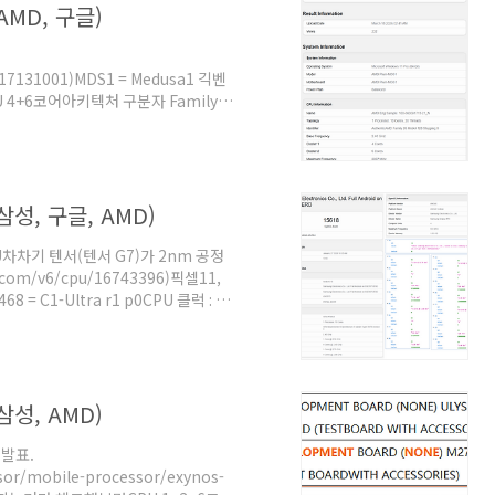
AMD, 구글)
/17131001)MDS1 = Medusa1 긱벤
CPU 4+6코어아키텍처 구분자 Family
 Zen6 기반 APU로 보임.Zen6 기반 제
오지만 루머와 물류정보로 보아 4+4+2
본적으로 같음.L3 캐시는 (통합캐시지만 산
코어당 2MB, APU에서 코어당 1MB
 삼성, 구글, AMD)
U차차기 텐서(텐서 G7)가 2nm 공정
com/v6/cpu/16743396)픽셀11,
 = C1-Ultra r1 p0CPU 클럭 : 빅
Hz / 미들코어?
36 Kodiak은 픽셀11 프로 XL 코드네임
 삼성, AMD, 구글, 미디어텍))이전 루
..
삼성, AMD)
 발표.
or/mobile-processor/exynos-