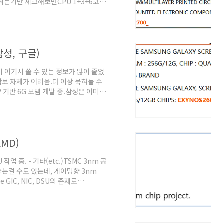
 띄는거만 체크해보면CPU 1+3+6코
처가 완전히 빠졌음.GPU는 이전 제품 대
 FP32 듀얼이슈가 들어간게 아닌가
던 기존 엑스클립스에는 적용이 안 되고
설계에서 갈라져나오는걸 보여주는 증거
삼성, 구글)
닛이..
서 여기서 쓸 수 있는 정보가 많이 줄었
보 자체가 어려움.더 이상 묵혀둘 수
 기반 6G 모뎀 개발 중.삼성은 이미
 모뎀 개발 중이라는 것도 충분히 예상
직 다이에 4nm 공정을 사용한다는건 이
I 가속기 Spyre2. 퀄컴 4nm
, XR Gen2로 알려져있고 물류정보 등을
AMD)
작업 중. - 기타(etc.)TSMC 3nm 공
해놓는걸 수도 있는데, 게이밍향 3nm
 GIC, NIC, DSU의 존재로
운드리 단신. (2025.05.29. 삼성,
oundwave APU TSMC 3nm 공
 내용먼저 Zen6 기반 클라이언트향 제품