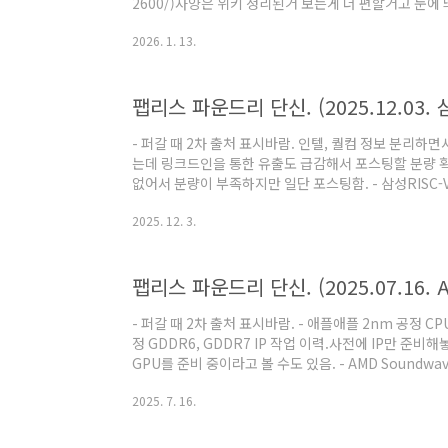
2600/)사양은 위키 정리된거 보는게 더 편할거고 눈에
어/클럭 3.8+3.25+2.75GHz 인데 리틀코어 아키텍
2026. 1. 13.
비 연산성능 2배라는데 실제로 연산성능이 2배 나온다면
싶음.이건 RDNA3부터 도입된건데 RDNA3 기반이라
있었음.그러던게 적용됐다면 커스텀 측면에서 AMD 
팹리스 파운드리 단신. (2025.12.03. 
일지도.이번에 업스케일링을 강조하는걸보면 AI 가속유
- 퍼갈 때 2차 출처 표시바람. 인텔, 퀄컴 정보 분리하면
는데 링크드인을 통한 유출도 급감해서 포스팅할 분량 확
없어서 분량이 부족하지만 일단 포스팅함. - 삼성RISC-V
5G 모뎀에 RISC-V를 적용해서 새삼스러울건 없고 6G
2025. 12. 3.
할 수 있는 내용임. 4nm HBM SoC삼성이 HBM4 로
미 알려진 내용. 삼성 파운드리 생산 제품.1. IBM 5nm A
XR2+코드네임 Haliday는 SXR2230P (2250P도?)
팹리스 파운드리 단신. (2025.07.16. 
통해 삼성 4nm..
- 퍼갈 때 2차 출처 표시바람. - 애플애플 2nm 공정 CPU 
정 GDDR6, GDDR7 IP 작업 이력.사전에 IP만 준비
GPU를 준비 중이라고 볼 수도 있음. - AMD Soundwave
Soundwave APU가 ARM 기반인걸 추가 확인.(팹리스, 파
2025. 7. 16.
AMD, 구글, 미디어텍)) 성능 코어+효율 코어 구성 확인. S
정.3nm FinFET이면 TSMC임. - AMD Zen6 관련
루머를 보겠음. MLID 루머를 보면Medusa1(MDS1)..