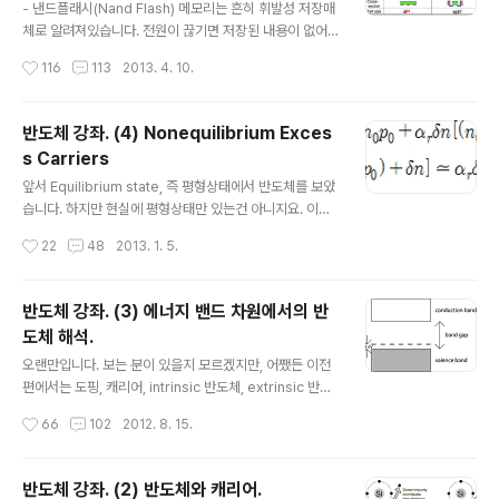
에는 공핍영역이 존재합니다. p타입 반도체의 Majority c
- 낸드플래시(Nand Flash) 메모리는 흔히 휘발성 저장매
arrier(이하 머조리티 캐리어)는 홀이고, n타입 반도체의
체로 알려져있습니다. 전원이 끊기면 저장된 내용이 없어
Majority carrier는 전자지요. 이 둘을 붙여놓으면 전자
지지요. 전자로 데이터를 저장하려는 시도는 필연적으로
작성시간
116
113
2013. 4. 10.
와 홀의 농도차이가 발생..
있었고, 그 결과가 크게 두 가지 였습니다. NOR 플래시, N
AND 플래시. (논리회로에서 볼 수 있는 NOR, NAND 입
니다.) NOR형은 읽기가 빠릅니다. 자료에 따라 다르지만
반도체 강좌. (4) Nonequilibrium Exces
대략 NAND형의 6~7배. 하지만 NAND형에 비해 쓰기는
s Carriers
수십배, 쓰기는 수백~수천배 느렸습니다. 이는 대용량 데
글 내용
이터를 저장하는데 치명적인 단점으로 작용합니다. 이에
앞서 Equilibrium state, 즉 평형상태에서 반도체를 보았
비해 NAND형은 읽기는 느렸으나 상대적 쓰기/지우기가
습니다. 하지만 현실에 평형상태만 있는건 아니지요. 이번
엄청나게 빨랐습니다. 게다가 제조단가가 NOR형보다 쌉
에는 비평형상태와 그로 인해 발생하는 초과 캐리어를 보
작성시간
22
48
2013. 1. 5.
니다. 이론적으로 한 셀당 면적이 NOR형의 40% 수준입
겠습니다. Nonequilibrium states, Excess Carriers
니다. 수많은 셀을 집..
Excess Carriers 는 과잉 캐리어로 해석하는 것으로 보
입니다만, 여기서는 초과 캐리어로 쓰겠습니다. 그 쪽이 더
반도체 강좌. (3) 에너지 밴드 차원에서의 반
적합해보입니다. (1) Nonequilibrium state 비평형상태
도체 해석.
가 무엇인지 알아겠지요? 평형상태가 아닌 상태가 비평형
글 내용
상태이니 먼저 평형상태가 어떤 상태를 말하는 것인지 정
오랜만입니다. 보는 분이 있을지 모르겠지만, 어쨌든 이전
의해야합니다. 앞서 열평형상태에서 열에 의해 전자와 홀
편에서는 도핑, 캐리어, intrinsic 반도체, extrinsic 반도
이 생성과 결합을 반복하면서 일정한 캐리어 농도가 유지
체에 대해 다뤘습니다. 이번 편에서는 앞서 다뤘던 요소들
작성시간
66
102
2012. 8. 15.
된다고 언급했습니다. 전자와 홀의 생성속도, 결..
이 에너지 밴드 차원에서는 어떻게 나타나는지 다뤄보겠습
니다. 앞서 다룬 내용이 바탕이 되기때문에 잘 모르겠으면
이전 편을 참고. (반도체 강좌. (2) 반도체와 캐리어.) (1) 에
반도체 강좌. (2) 반도체와 캐리어.
너지 준위에 따른 전자의 분포와 페르미 준위. (Fermi lev