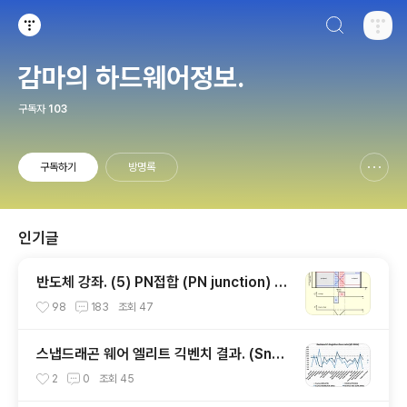
검색하기
티스토리
감마의 하드웨어정보.
구독자
103
구독하기
방명록
신고하기 레이어
열기
인기글
반도체 강좌. (5) PN접합 (PN junction) 개
념편.
98
183
조회
47
스냅드래곤 웨어 엘리트 긱벤치 결과. (Snap
dragon Wear Elite, SW6100?)
2
0
조회
45