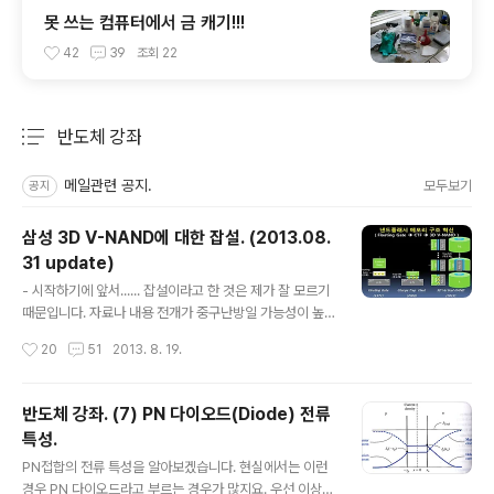
못 쓰는 컴퓨터에서 금 캐기!!!
42
39
조회
22
반도체 강좌
분류 전체보기
주요 글 목록
메일관련 공지.
모두보기
공지
삼성 3D V-NAND에 대한 잡설. (2013.08.
31 update)
글 내용
- 시작하기에 앞서...... 잡설이라고 한 것은 제가 잘 모르기
때문입니다. 자료나 내용 전개가 중구난방일 가능성이 높
습니다. 본문이 100% 맞는다는 보장도 없습니다. 이런 점
작성시간
20
51
2013. 8. 19.
참고해서 보시기 바랍니다. - - 2013.08.19. Flash Me
mory Summit 2013 발표 내용 추가. http://pc.watch.
impress.co.jp/docs/column/kaigai/20130819_6
반도체 강좌. (7) PN 다이오드(Diode) 전류
11653.html http://pc.watch.impress.co.jp/docs/n
특성.
ews/event/20130819_611597.html 2013.08.31.
글 내용
내용 추가. http://pc.watch.impress.co.jp/docs/col
PN접합의 전류 특성을 알아보겠습니다. 현실에서는 이런
umn/kaigai/20130823_612339.html - 2013..
경우 PN 다이오드라고 부르는 경우가 많지요. 우선 이상적