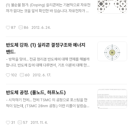
글 내용
(1) 불순물 첨가. (Doping) 실리콘에는 기본적으로 자유전
el) 반도체에서의 전류를 예측, 계산하기위해서는 캐리어
자가 없다는 것을 앞서 확인한 바 있습니다. 자유전자가 없
의 농도를 알아야합니다. 캐리어의 농도는 Conduction b
다는건 전류가 흐를 수 없다는 얘기이고요. 하지만 우리가
and(이하, 컨덕션 밴드)에 존재하는 전자의 농도와 관련이
실제로 반도체를 활용하기위해서는 전류가 흐를 수 있어야
있기때문에 주어진 조건에서 컨덕션 밴드에 전자가 얼마나
작성시간
87
86
2012. 6. 24.
겠지요. 이것을 가능하게 하는 인위적인 조작이 도핑입니
있는지를 계산해야합니다. 전자니 홀이니 하는 것..
다.(Doping, 불순물 첨가) (2) Donor & Acceptor, 캐
리어 (Carrier) 도핑에 사용되는 물질은 크게 두 가지입니
반도체 강좌. (1) 실리콘 결정구조와 에너지
다. Donor 와 Acceptor Donor는 15족 원소입니다. 물
밴드.
론 모든 15족 원소를 쓸 수 있는건 아니고 대표적인 것들이
글 내용
P(인, Phosphorus), As(비소, Arsenic) 입니다. Accp
- 방학을 맞아... 전공 정리겸 반도체에 대해 연재를 해볼까
tor는 13족 원소입니다. 역시나 모든 13족 원소를 쓸 수 있
합니다. 반도체 칩에 대해 다루면서, 기초 이론에 대해 한마
는건 아니고, 대..
디도 안 하고 있는건 뭔가 아닌거 같아서 늘 하려고 생각하
작성시간
102
60
2012. 6. 17.
고 있었는데, 졸업도 코 앞이니 마지막 여유라 생각하고 시
작하려고 합니다. 반도체와 관련된 모든 내용에 정통한게
아닌데다가, 알고 있는 것도 대다수의 사람들에게 이해시
반도체 공정. (풀노드, 하프노드)
킬만한 내공이 없는 관계로 중요치 않은건 설렁설렁 넘어
글 내용
- 시작하기 전에... 전에 TSMC 의 공정으로 포스팅을 한
갈 수도 있습니다. -_-;; 그리고 수식은 최대한 생략할겁니
적이 있는데, (TSMC 28nm 공정.) 이런 리플이 달렸습니
다. 쓰기도 귀찮을뿐더러 원리가 중요하지 수식은 나중입
다. 하아...... 사실 반도체 공정에 대한건 (블로그의 정체성
니다. 이거보고 계산할 일도 없을테니까요. 있을지 모르겠
을 생각하면) 한번쯤 다뤄야하는 내용인데, 솔직히 너무 어
지만, 틀렸거나, 내용이 부족하거나, 궁금하거나, 이것도 다
작성시간
31
57
2011. 11. 4.
렵습니다. 수박 겉핥기로 설명되거나, 비전공자는 뭔 소린
뤄줬으면 하는 부분이 있으면 말씀해주세요. 다 컨텐츠가
지도 모르는 얘기만 하다가 끝나거나, 둘 중 하나가 될 가능
되고, 정보가 됩니다. 물론 ..