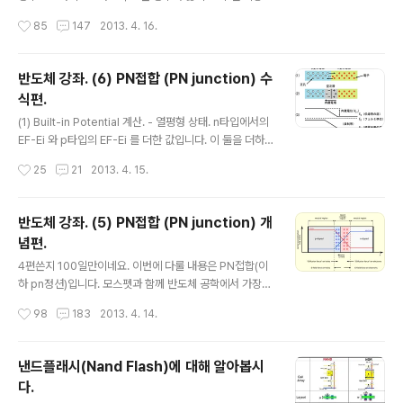
인(Ideal) PN접합 다이오드의 전류 특성 그래프는 다음과
작성시간
85
147
2013. 4. 16.
같습니다. Forward bias에서는 지수적으로(Exponenti
al) 증가하고, Reverse bias에서는 미미한 전류만 있습
니다. 수식으로는 다음과 같습니다. PN 다이오드에서 전류
반도체 강좌. (6) PN접합 (PN junction) 수
의 원인 크게 두 가지입니다. 농도 차이에 의한 캐리어의 확
식편.
산.(Diffusion) 필드에 의한 캐리어의 이동.(Drift) 이 중에
글 내용
서 PN 다이오드에서 우세한 것은 캐리어 확산에 의한 전류
(1) Built-in Potential 계산. - 열평형 상태. n타입에서의
입니다. (가정으로 인해) PN접합에서 필드가 존재하는 부
EF-Ei 와 p타입의 EF-Ei 를 더한 값입니다. 이 둘을 더하
분은 공핍영역뿐인데, 공핍영역에서는 캐리어가 없지요.
면, - 비평형 상태.(Forward, Reverse bias) 원래 식에
작성시간
25
21
2013. 4. 15.
즉, neutral 영역에서의 캐리어 확산이 전류..
서 걸어준 추가 전압양만큼 추가해주면 됩니다. 그만큼 추
가 전압만큼 에너지 밴드가 이동하니까요. Forward bias
에서는 포텐셜 배리어가 낮아지니 전압을 빼주고, Revers
반도체 강좌. (5) PN접합 (PN junction) 개
e bias에서는 포텐셜 배리어가 높아지니 전압을 더해준다
념편.
고 이해하면 됩니다. 기본적으로 p타입쪽 에너지 준위가
글 내용
높고요. Forward bias 크기가 커지면 p타입의 에너지 준
4편쓴지 100일만이네요. 이번에 다룰 내용은 PN접합(이
위가 n타입보다 낮아지는 경우도 발생하겠지요. (좌 : For
하 pn정션)입니다. 모스펫과 함께 반도체 공학에서 가장
ward bias, 우 : Reverse bias) (2) Built-in Vo..
중요한 부분. 여기서는 대략적인 개념만 잡고, 구체적인 계
작성시간
98
183
2013. 4. 14.
산, 수식은 다음 편에서 다루겠습니다. 관련된 내용이 많기
때문에 내용 전개에 두서가 없을 수 있습니다. 양해바랍니
다. (1) PN접합. (PN junction) 기본은 간단합니다. P타입
낸드플래시(Nand Flash)에 대해 알아봅시
반도체와 N타입 반도체를 붙여놓은겁니다. (2) 공핍영역.
다.
(Depletion region, Space Charge Region) pn정션
글 내용