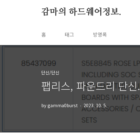
본문 바로가기
감마의 하드웨어정보.
홈
태그
방명록
단신/단신
팹리스, 파운드리 단신. (
by gamma0burst
2023. 10. 5.