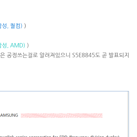
삼성, 퀄컴)
)
삼성, AMD)
)
은 공정쓰는걸로 알려져있으니 S5E8845도 곧 발표되지