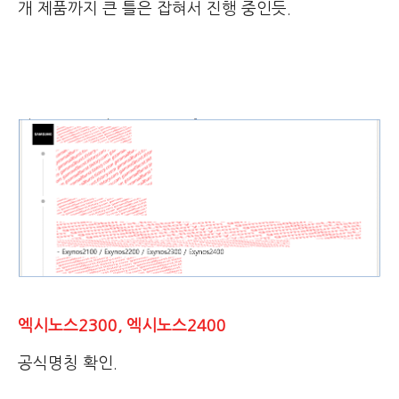
개 제품까지 큰 틀은 잡혀서 진행 중인듯.
엑시노스2300, 엑시노스2400
공식명칭 확인.