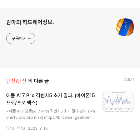
로그 정보
감마의 하드웨어정보.
구독하기
더보기
단신/단신
의 다른 글
애플 A17 Pro 긱벤치5 초기 결과. (아이폰15
프로/프로 맥스)
글 내용
- 애플 A17 프로(A17 Pro) 긱벤치5 초기 결과 분석. (iPh
one15 pro/pro max) (https://browser.geekbenc
h.com/v5/cpu/21713861) - 점수 싱글 2167 멀티 62
0
0
2023. 9. 17.
18 A16 대비 싱글 13%, 멀티 11% 증가. - IPC A16 대비
싱글코어에서 총점 +4.4% / AES +0% / INT +3.4% /