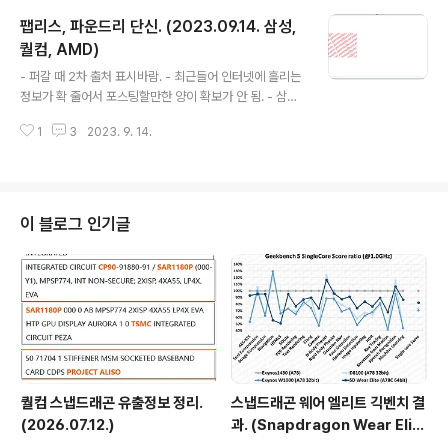
FP +7.3% 성능 향상 13% 중 클럭 상승이 9.2%, IPC 상
팹리스, 파운드리 단신. (2023.09.14. 삼성,
승이 4.4% IPC 향상이 적긴한데 A15, A16이 IPC 향상
없이 클럭 상승만으로 성능 올렸던거에 비하면 양호한 편.
퀄컴, AMD)
글 내용
초기 결과이니 향후 점수가 오른다면 IPC 향상치가 더 올
- 퍼갈 때 2차 출처 표시바람. - 최근들어 인터넷에 흘리는
라갈 가능성은 있음. 10%까지는 어려워보이고 A13 -> A
정보가 확 줄어서 포스팅할만한 양이 확보가 안 됨. - 삼성
14 수준(7%)까지는 가능할지도.
삼성 LPDDR6 I/O 개발 중. ARM ELP CPU 코어 삼성 3
1
3
2023. 9. 14.
nm 공정으로 개발 중. ELP 코어는 Cortex-X 계열인데
이걸 탑재하면서 출시가 가장 가까운 삼성 3nm 공정 제품
은 S5E9955(엑시노스2500?)으로 보는게 타당하고 CP
U 아키텍처는 Cortex-X5로 볼 수 있음. (팹리스, 파운드
리 단신. (2023.03.25. 삼성, 비보, 애플)) S5E9955(엑
이 블로그 인기글
시노스2500?)에 Cortex-X5 탑재가 확인됐다고 볼 수
있을지도? 삼성 3nm 공정 모뎀 개발 중. - 퀄컴 퀄컴 LPD
DR5T 대응 PHY 개발 중. TSMC N3E 공정일 가능성이
높음. ..
퀄컴 스냅드래곤 유출정보 정리.
스냅드래곤 웨어 엘리트 긱벤치 결
(2026.07.12.)
과. (Snapdragon Wear Elit
e, SW6100?)