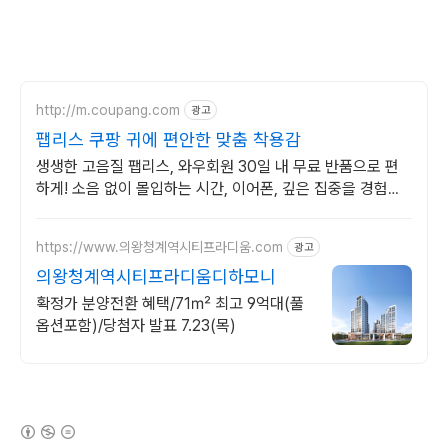
http://m.coupang.com
광고
팹리스 쿠팡 귀에 편안한 맞춤 착용감
생생한 고음질 팹리스, 와우회원 30일 내 무료 반품으로 편
하게! 소음 없이 몰입하는 시간, 이어폰, 깊은 집중을 경험하
세요.
https://www.의왕청계역시티프라디움.com
광고
의왕청계역시티프라디움디하모니
확정가 분양전환 혜택/71㎡ 최고 9억대(풀
옵션포함)/당첨자 발표 7.23(목)
(새창열림)