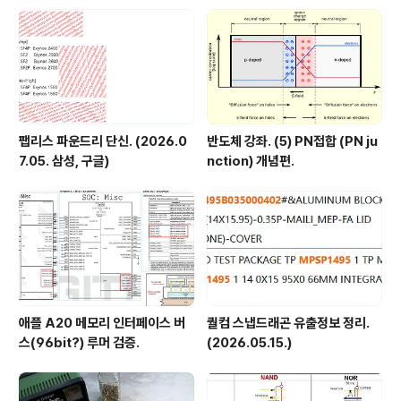
팹리스 파운드리 단신. (2026.0
반도체 강좌. (5) PN접합 (PN ju
7.05. 삼성, 구글)
nction) 개념편.
애플 A20 메모리 인터페이스 버
퀄컴 스냅드래곤 유출정보 정리.
스(96bit?) 루머 검증.
(2026.05.15.)