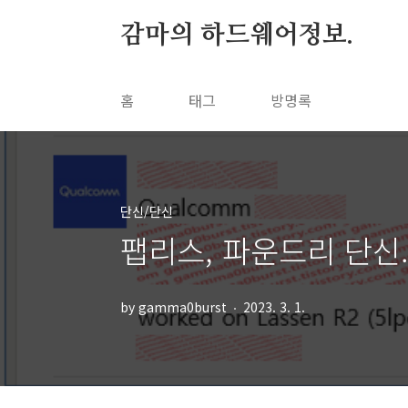
본문 바로가기
감마의 하드웨어정보.
홈
태그
방명록
단신/단신
팹리스, 파운드리 단신. (
by gamma0burst
2023. 3. 1.