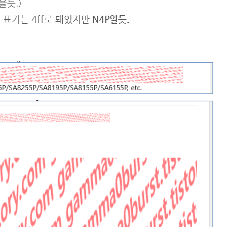
을듯.)
정 표기는 4ff로 돼있지만
N4P일듯.