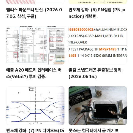
팹리스 파운드리 단신. (2026.0
반도체 강좌. (5) PN접합 (PN ju
7.05. 삼성, 구글)
nction) 개념편.
애플 A20 메모리 인터페이스 버
퀄컴 스냅드래곤 유출정보 정리.
스(96bit?) 루머 검증.
(2026.05.15.)
반도체 강좌. (7) PN 다이오드(Di
못 쓰는 컴퓨터에서 금 캐기!!!