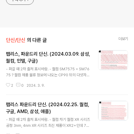
더보기
단신/단신
의 다른 글
팹리스, 파운드리 단신. (2024.03.09. 삼성,
퀄컴, 인텔, 구글)
글 내용
- 퍼갈 때 2차 출처 표시바람. - 퀄컴 SM7575 = SM76
75 ? 퀄컴 제품 물류 정보에 나오는 CP90 뒤의 다섯자리
숫자(문자+숫자)는 아래 예시처럼 다이 내 마킹과 일치함.
2
0
2024. 3. 9.
(실리콘 네임이라고 부르는 경우도 있는듯) 과거 제품은 불
일치하는 경우가 간혹 있었는데 최근에 와서는 예외가 없
음. 그런 측면에서보면 SM7575, SM7675 모두 67101
팹리스 파운드리 단신. (2024.02.25. 퀄컴,
로 확인되어 같은 다이로 추측됨. 최근 SM7675 탑재 제
품, 제품명(SD7+ gen3) 루머를 보면 SM7675 출시는
구글, AMD, 삼성, 애플)
글 내용
확실한 것으로 보여서 초기에 SM7575로 개발되다가 최
- 퍼갈 때 2차 출처 표시바람. - 퀄컴 차기 퀄컴 XR 시리즈
종적으로 SM7675로 변경된 것으로 추측. SD 8 gen2 =
공정 3nm, 4nm XR 시리즈 최신 제품이 XR2+인데 7n
SM8550 : 31145 SD 8 gen1 = SM8450 : 16742 Fil
m, SM8250 베이스로 알려져있음. 같은 식이면 4nm는