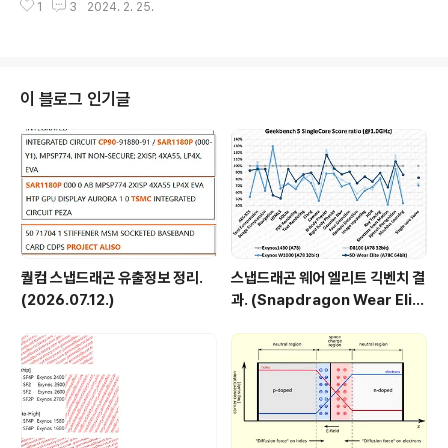
lmore 삼성 5LPE..
1
3
2024. 2. 25.
스냅8 gen1~gen3에 해당하고 3nm는 그 이후 제품이
됨. 전력효율코어라는 표기를 흔하게 쓰는 의례적인 표기
로 볼 수도 있겠으나 루머에 나오는 피닉스-M 코어로 볼
수도 있음. (SM8750에 탑재된다는 누비아 효율코어.) 프
리미엄 MSM 제품 N3E, SF2P 공정 사용. 1st, 프리미엄
이 블로그 인기글
이라는 표기로 보면 스냅8 시리즈로 추측됨. 차기 제품(가
칭 SM8750)이 N3E로 알려져있고, 차차기 제품(가칭 S
M8850)이 N3P/SF2 로 예상했었음. (팹리스, 파운드리
단신. (2023.11.21. AMD, 인..
퀄컴 스냅드래곤 유출정보 정리.
스냅드래곤 웨어 엘리트 긱벤치 결
(2026.07.12.)
과. (Snapdragon Wear Elit
e, SW6100?)