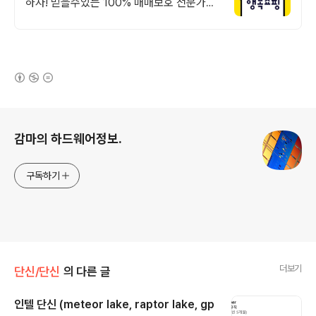
하자! 믿을수있는 100% 매매보호 전문가의
실시간 조립PC 상담도 받고, 행복쇼핑 특가
상품도 지금 만나 보세요
(새창열림)
로그 정보
감마의 하드웨어정보.
구독하기
더보기
단신/단신
의 다른 글
인텔 단신 (meteor lake, raptor lake, gp