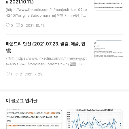
u 2021.10.11.)
글 내용
(https://www.linkedin.com/in/manjesh-k-n-09ab
4240/?originalSubdomain=in) 인텔 7nm 공정, TS
MC 3nm 공정 작업 중. 인텔 공정 리네이밍 전 기준. (htt
0
0
2021. 10. 11.
ps://www.linkedin.com/in/prasanta-mazumder-
aaa5353/?originalSubdomain=in) 메테오 레이크(M
eteor Lake) Core i 라인. 4nm 공정, 4.5GHz, PCIe
파운드리 단신 (2021.07.23. 퀄컴, 애플, 인
gen6 지원, DDR5 메테오 레이크 공정이 Intel4로 알려
져 있어서 그거에 해당하는듯. 클럭이 높은 점 , 메테오 레
텔)
글 내용
이크가 FOVEROS 적용으로 알려져있는 점으로 보아 CP
- 퀄컴 (https://www.linkedin.com/in/nirneya-gupt
U(compute tile) 공정 내용으로 보임. (https://www.lin
a-439a5560/?originalSubdomain=in) 퀄컴 TSMC
ked..
4nm 공정 작업 중. 프로젝트가 3개라는데 공정이 TSMC
1
2
2021. 7. 23.
4nm, 삼성 5nm, TSMC 7nm이고 이 중 5nm, 7nm 파
운드리를 봐서 스냅800 라인업 프로젝트인 것으로 추측
됨. 하위 라인업을 포함한 공통 공정으로 보기에 종류가 적
음. 이 추측대로라면 퀄컴의 차기 플래그십 스냅드래곤이
TSMC로 파운드리를 옮긴다는건데 퀄컴이 삼성의 5LPP
이 블로그 인기글
공정을 쓴다는 내용이 있어서 차기 스냅800은 삼성 5LP
P 공정, 차차기 스냅800이 TSMC 4nm 공정인게 아닐까
추정. (링크 : 파운드리 단신 (2021.03.02. 삼성, 퀄컴)) (h
ttps..