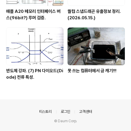
애플 A20 메모리 인터페이스 버
퀄컴 스냅드래곤 유출정보 정리.
스(96bit?) 루머 검증.
(2026.05.15.)
반도체 강좌. (7) PN 다이오드(Di
못 쓰는 컴퓨터에서 금 캐기!!!
ode) 전류 특성.
의안내
티스토리
로그인
고객센터
© Daum Corp.