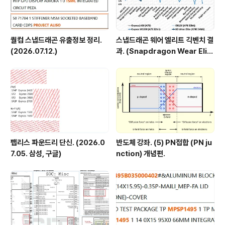
퀄컴 스냅드래곤 유출정보 정리.
스냅드래곤 웨어 엘리트 긱벤치 결
(2026.07.12.)
과. (Snapdragon Wear Elit
e, SW6100?)
팹리스 파운드리 단신. (2026.0
반도체 강좌. (5) PN접합 (PN ju
7.05. 삼성, 구글)
nction) 개념편.