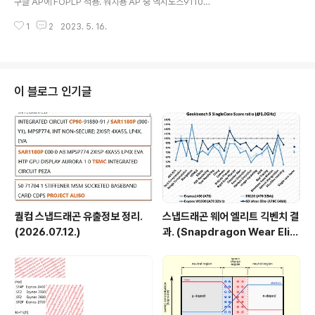
구글 AP에 FOPLP 적용. 워치용 AP 중 엑시노스9110은
D, 엔비디아)) 양산까지 가지 못 했지만 ERD까지 ..
분석 자료에서 FOPLP 적용된걸로 확인됐음. W920(S5
1
2
2023. 5. 16.
E5515)도 물류 정보로 보아 FOPLP 적용으로 추측됨. F
OPLP 적용된 구글 AP는 텐서 G3 (Tensor 3)로 보이는
데 이건 뒤에서 자세하게 다루겠음. (SC59110XSD, sma
rt watch / 엑시노스9110 내용으로 추정. FOPLP+BG
A) (SC55515XBD, samsung / 엑시노스 W920(S5E
이 블로그 인기글
5515) 내용으로 추정. FOPLP-P) 페이스북 삼성 10nm
공정 제품? project LUNA? 실제 제품이 나왔는지, 어느
제품인지 불명. 삼성 3nm 공정 퀄컴 진입 시도 중? 퀄컴
내..
퀄컴 스냅드래곤 유출정보 정리.
스냅드래곤 웨어 엘리트 긱벤치 결
(2026.07.12.)
과. (Snapdragon Wear Elit
e, SW6100?)