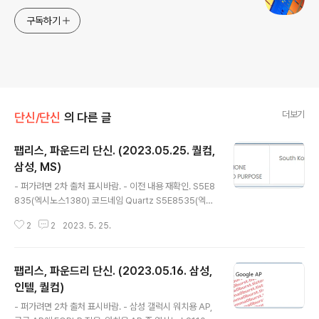
구독하기
더보기
단신/단신
의 다른 글
팹리스, 파운드리 단신. (2023.05.25. 퀄컴,
삼성, MS)
글 내용
- 퍼가려면 2차 출처 표시바람. - 이전 내용 재확인. S5E8
835(엑시노스1380) 코드네임 Quartz S5E8535(엑시
노스1330) 코드네임 Rice ERD(Exynos Reference D
2
2
2023. 5. 25.
evice)라 엑시노스. (엑시노스 커널 정보. (갤럭시A14 5
G 소스, 2023.03.11.)) 엑시노스 코드네임 Orange 다수
등장했던 코드네임인데 현재로는 S5E9815(엑시노스10
팹리스, 파운드리 단신. (2023.05.16. 삼성,
80)으로 추측되나 확정적인 증거는 아직 없음. (파운드리
단신. (2022.12.05. 삼성, AMD, 엔비디아)) (엑시노스 커
인텔, 퀄컴)
글 내용
널 정보. (갤럭시S22)) S5E9935(엑시노스2300?) 코드
- 퍼가려면 2차 출처 표시바람. - 삼성 갤럭시 워치용 AP,
네임 Quadra (파운드리 단신. (2022.12.05. 삼성, AM