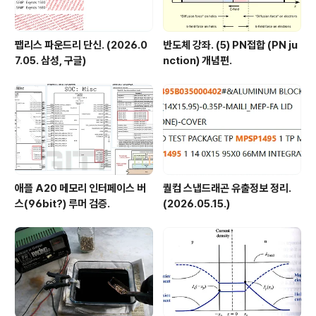
팹리스 파운드리 단신. (2026.0
반도체 강좌. (5) PN접합 (PN ju
7.05. 삼성, 구글)
nction) 개념편.
애플 A20 메모리 인터페이스 버
퀄컴 스냅드래곤 유출정보 정리.
스(96bit?) 루머 검증.
(2026.05.15.)