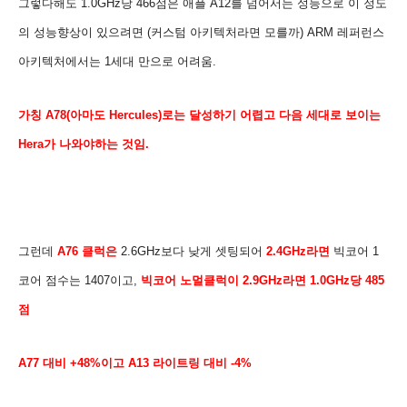
그렇다해도 1.0GHz당 466점은 애플 A12를 넘어서는 성능으로 이 정도
의 성능향상이 있으려면 (
커스텀 아키텍처라면 모를까) ARM 레퍼런스
아키텍처에서는 1세대 만으로 어려움.
가칭 A78(아마도 Hercules
)로는 달성하기 어렵고 다음 세대로 보이는
Hera가 나와야하는 것임.
그런데
A76 클럭은
2.6GHz
보다 낮게 셋팅되어
2.4GHz라면
빅코어 1
코어
점수는 1407이고,
빅코어 노멀클럭이 2.9GHz라면 1.0GHz당 485
점
A77 대비 +48%이고 A13 라이트링 대비 -4%