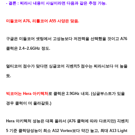
- 결론 : 찌라시 내용이 사실이라면 다음과 같은 추정 가능.
미들코어 A76, 리틀코어 A55 사양은 맞음.
구글은 미들코어 셋팅에서 고성능보다 저전력을 선택했을 것이고 A76
클럭은 2.4~2.6GHz 정도.
멀티코어 점수가 맞다면
싱글코어 긱벤치5 점수는 찌라시보다 더 높을
듯.
빅코어는 Hera 아키텍처
로 클럭은
2.9GHz 내외. (싱글부스트가 있을
경우 클럭이 더 올라갈듯.
)
Hera 아키텍처 성능은 대폭 올라서 (A76 클럭에 따라 다르지만) 긱벤치
5 기준 클럭당성능이
최소
A12 Vortex보다 약간 높고, 최대 A13 Light