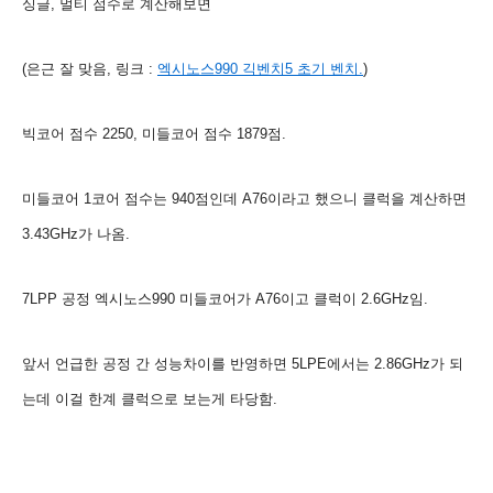
싱글, 멀티 점수로 계산해보면
(은근 잘 맞음
, 링크 :
엑시노스990 긱벤치5 초기 벤치.
)
빅코어 점수 2250, 미들코어 점수 1879점.
미들코어 1코어 점수는 940
점인데 A76이라고 했으니 클럭을 계산하면
3.43GHz가 나옴.
7LPP 공정
엑시노스990 미들코어가 A76이고 클럭이 2.6GHz임.
앞서 언급한 공정 간 성능차이를 반영하면 5LPE에서는 2.86GHz가 되
는데 이걸 한계 클럭으로 보는게 타당함.