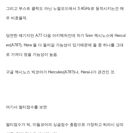
그리고 부스트 클럭도 아닌 노멀모드에서 3.4GHz로 동작시키는
건 매
우 비효율적.
당연한 얘기지만 A77 다음
아키텍처인데 차기 5nm 엑시노스에
Hercul
es(A78?
),
Hera 둘 다 들어갈 가능성이 있기때문에 둘 중 하나를 그대
로 가져다 썼을 가능성이 높음.
구글 엑시노스 빅코어가
Hercules(A78?)
냐, Hera냐가 관건인 것.
여기서 멀티점수를 보면
멀티점수가 빅, 미들코어의 싱글점수
총합으로 가정하고 찌라시 상의