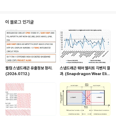
로우엔드) ..
라는겁니다. - 분석 그런데 이 점수가 최소한 앞뒤가 맞기는 한걸까요. 내용으로
보면 0.7GHz 차이에 싱글 총점 1000점 차이라는겁니다. 제대로 된 테스트라
면 두 테스트의 메모리 점수 차이가 거의 없어야됩니다. 물론 아직 테스트 단계
이기때문에 2.8GHz에서의 메모리 점수가 더 높을수도 있습니다. 그런데 거기
이 블로그 인기글
까지 가정을 하면 얘기가 더 진전되지..
퀄컴 스냅드래곤 유출정보 정리.
스냅드래곤 웨어 엘리트 긱벤치 결
(2026.07.12.)
과. (Snapdragon Wear Elit
e, SW6100?)