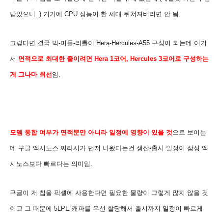
닫았으니..
) 거기에 CPU 성능이 한 세대 뒤쳐져버리면 안 됨.
그렇다면 결국 빅-미들-리틀이 Hera-Hercules-A55 구성이 되는데 여기
서
면적으로 최대한 줄이려면 Hera 1코어, Hercules 3코어로 구성하는
게 그나마 최선
임.
모뎀 통합 여부가 면적뿐만 아니라 일정에 영향이 있을 것
으로 보이는
데
구글 엑시노스 찌라시가 먼저 나왔다는건 생산-출시 일정이 삼성 엑
시노스보다 빠르다는 의미임.
구글이 저 칩을 픽셀에 사용한다면 필요한 물량이 그렇게 많지 않을 것
이고 그 때문에 5LPE 캐파를 우선 할당해서
출시까지 일정이 빠르게