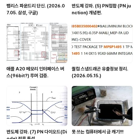
팹리스 파운드리 단신. (2026.0
반도체 강좌. (5) PN접합 (PN ju
7.05. 삼성, 구글)
nction) 개념편.
애플 A20 메모리 인터페이스 버
퀄컴 스냅드래곤 유출정보 정리.
스(96bit?) 루머 검증.
(2026.05.15.)
반도체 강좌. (7) PN 다이오드(Di
못 쓰는 컴퓨터에서 금 캐기!!!
ode) 전류 특성.