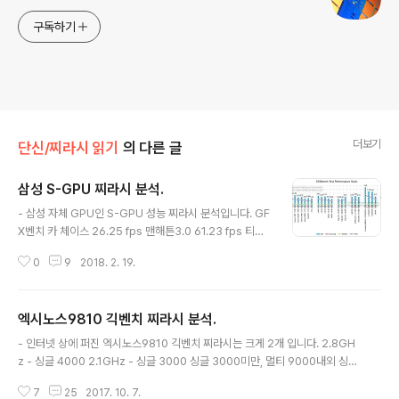
구독하기
더보기
단신/찌라시 읽기
의 다른 글
삼성 S-GPU 찌라시 분석.
글 내용
- 삼성 자체 GPU인 S-GPU 성능 찌라시 분석입니다. GF
X벤치 카 체이스 26.25 fps 맨해튼3.0 61.23 fps 티렉
스 111 fps - MP수 이번에 나온 성능은 갤럭시S8, 엑시노
0
9
2018. 2. 19.
스8895급인데 이걸 출시를 위한 최종 성능, 플래그쉽 타
겟의 성능이라고 보기는 힘듭니다. 실제 탑재기 출시는 시
기상 빨라야 앞으로 1년 뒤, 그보다 더 늦어질 가능성이 높
엑시노스9810 긱벤치 찌라시 분석.
은데 그 시점에 작년 플래그쉽 성능은 부족하지요. 어느 라
글 내용
인업에 적합한지를 보기위해서 스냅드래곤을 참고하겠습
- 인터넷 상에 퍼진 엑시노스9810 긱벤치 찌라시는 크게 2개 입니다. 2.8GH
니다. 맨해튼 3.0을 기준으로 출시된 최근 제품성능을 보
z - 싱글 4000 2.1GHz - 싱글 3000 싱글 3000미만, 멀티 9000내외 싱글
면, A540 : 64.9 fps / A512 : 22.9 fps / A506 : 10 f
2989, 멀티 9673 - 대충 정리해보면 아래 내용은 2.1GHz - 싱글 3000 과
ps / A308 : 3.1 fps (플래그쉽 / 하이엔드 / 미드레인지 /
7
25
2017. 10. 7.
대동소이한 내용입니다. 결국 2.8GHz - 싱글 4000 / 2.1GHz - 싱글 3000