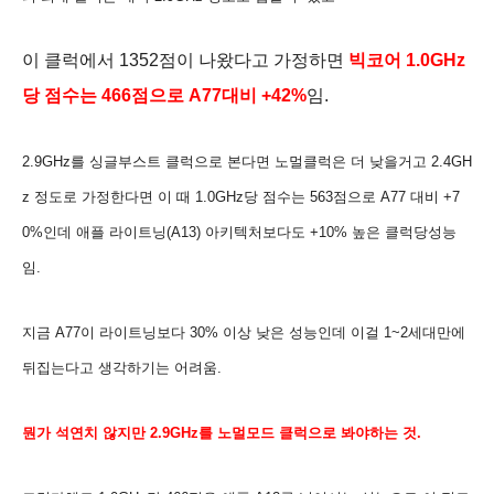
이 클럭에서 1352점이 나왔다고 가정하면
빅코어
1.
0GHz
당 점수는 466점으로 A77대비
+
42%
임.
2.9GHz를 싱글부스트 클럭으로 본다면 노멀클럭은 더 낮을거고 2.4GH
z 정도로 가정한다면 이 때 1.0GHz당 점수는 563점으로 A77 대비 +7
0%인데 애플 라이트닝(A13) 아키텍처보다도 +10% 높은 클럭당성능
임.
지금 A77이 라이트닝보다 30% 이상 낮은 성능인데 이걸 1~2세대만에
뒤집는다고 생각하기는 어려움.
뭔가 석연치 않지만 2.9GHz를 노멀모드 클럭으로 봐야하는 것.