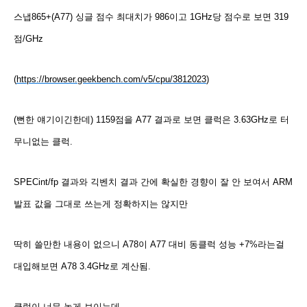
스냅865+(A77) 싱글 점수 최대치가 986이고 1GHz당 점수로 보면 319
점/GHz
(
https://browser.geekbench.com/v5/cpu/3812023
)
(뻔한 얘기이긴한데) 1159점을 A77 결과로 보면 클럭은 3.63GHz로 터
무니없는 클럭.
SPECint/fp 결과와 긱벤치 결과 간에 확실한 경향이 잘 안 보여서 ARM
발표 값을 그대로 쓰는게 정확하지는 않지만
딱히 쓸만한 내용이 없으니 A78이 A77 대비 동클럭 성능 +7%라는걸
대입해보면 A78 3.4GHz로 계산됨.
클럭이 너무 높게 보이는데......