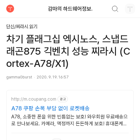
검색하기
감마의 하드웨어정보.
티스토리
단신/찌라시 읽기
차기 플래그십 엑시노스, 스냅드
래곤875 긱벤치 성능 찌라시 (C
ortex-A78/X1)
gamma0burst
2020. 9. 19. 16:57
http://m.coupang.com
광고
A78 쿠팡 손목 부담 없이 로켓배송
A78, 소중한 폰을 위한 빈틈없는 보호! 와우회원 무료배송으
로 만나보세요. 카메라, 액정까지 든든하게 보호! 휴대폰케이
스, 이제 파손 걱정 덜어요.