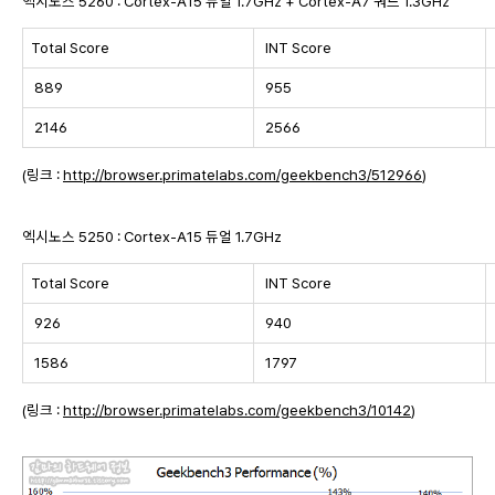
엑시노스 5260 : Cortex-A15 듀얼 1.7GHz + Cortex-A7 쿼드 1.3GHz
Total Score
INT Score
889
955
2146
2566
(링크 :
http://browser.primatelabs.com/geekbench3/512966
)
엑시노스 5250 : Cortex-A15 듀얼 1.7GHz
Total Score
INT Score
926
940
1586
1797
(링크 :
http://browser.primatelabs.com/geekbench3/10142
)