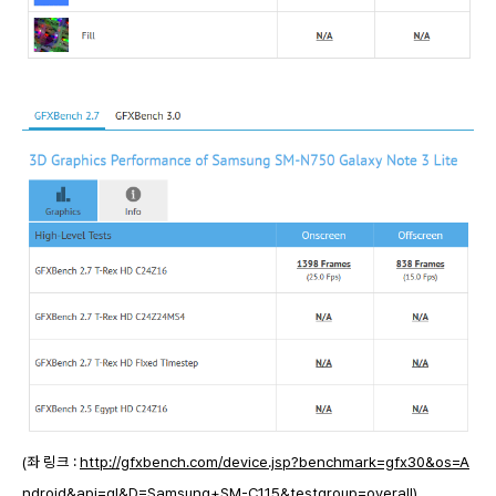
(좌 링크 :
http://gfxbench.com/device.jsp?benchmark=gfx30&os=A
ndroid&api=gl&D=Samsung+SM-C115&testgroup=overall
)