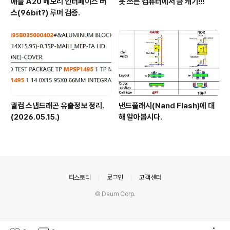
애플 A20 메모리 인터페이스 버
못 쓰는 컴퓨터에서 금 캐기!!!
스(96bit?) 루머 검증.
퀄컴 스냅드래곤 유출정보 정리.
낸드플래시(Nand Flash)에 대
(2026.05.15.)
해 알아봅시다.
의안내
티스토리
로그인
고객센터
© Daum Corp.