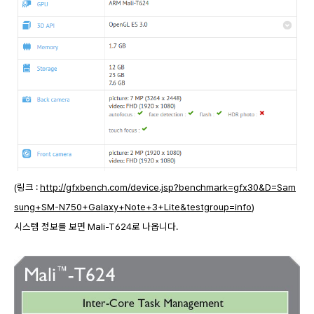
(링크 :
http://gfxbench.com/device.jsp?benchmark=gfx30&D=Sam
sung+SM-N750+Galaxy+Note+3+Lite&testgroup=info
)
시스템 정보를 보면 Mali-T624로 나옵니다.