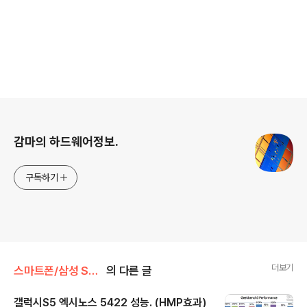
로그 정보
감마의 하드웨어정보.
구독하기
더보기
스마트폰/삼성 SAMSUNG
의 다른 글
갤럭시S5 엑시노스 5422 성능. (HMP효과)