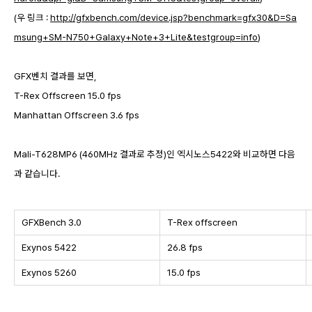
(우 링크 :
http://gfxbench.com/device.jsp?benchmark=gfx30&D=Sa
msung+SM-N750+Galaxy+Note+3+Lite&testgroup=info
)
GFX벤치 결과를 보면,
T-Rex Offscreen 15.0 fps
Manhattan Offscreen 3.6 fps
Mali-T628MP6 (460MHz 결과로 추정)인 엑시노스5422와 비교하면 다음
과 같습니다.
GFXBench 3.0
T-Rex offscreen
Exynos 5422
26.8 fps
Exynos 5260
15.0 fps