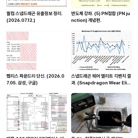
퀄컴 스냅드래곤 유출정보 정리.
반도체 강좌. (5) PN접합 (PN ju
(2026.07.12.)
nction) 개념편.
팹리스 파운드리 단신. (2026.0
스냅드래곤 웨어 엘리트 긱벤치 결
7.05. 삼성, 구글)
과. (Snapdragon Wear Elit
e, SW6100?)