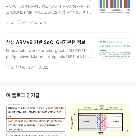
글 내용
- CPU : Cortex-A15 쿼드 1.9GHz + Cortex-A7 쿼
드 1.3GHz HMP 엑시노스 5422 사양 갤럭시S5 결과.
(링크 : http://browser.primatelabs.com/geekben
4
27
2014. 4. 6.
ch3/509499) Cortex-A15 쿼드 1.9GHz + Cortex-
A7 쿼드 1.3GHz 쿼드 1.9GHz, 싱글 2.1GHz Total Sc
ore INT Score FP Score 968 1035 880 3227 39
삼성 ARMv8 기반 SoC, GH7 관련 정보.
65 3639 8코어로 표시 - HMP 지원. 1.30GHz - Cort
글 내용
ex-A7 클럭. 최초에 A15 2.1GHz, A7 1.5GHz로 알려
https://patchwork.kernel.org/patch/3874141/ htt
졌으나 갤럭시S5 클럭이 A15 1.9GHz, A7 1.3GHz 이
ps://patchwork.kernel.org/patch/3851461/ http
고, 크롬북이 A15 2.0GHz, A7 1.3GHz. 소비..
s://patchwork.kernel.org/patch/3851451/ http
2
16
2014. 3. 22.
s://patchwork.kernel.org/patch/3851441/ 삼성의
ARMv8 코어 기반 SoC GH7 관련 정보입니다. GH7은
SoC 이름이고, SSDK-GH7은 개발용 보드입니다. GH7
의 코어 이름은 아직 특별히 없다고 하는데, 아무래도 공개
를 꺼리는듯. ARMv8 기반이라면 Cortex-A57일 가능
이 블로그 인기글
성이 높습니다. ARMv8 기반 8코어입니다. 2클러스터이
고 클러스터당 4코어입니다. 2클러스터인 점이나 GIC를
봤을 때 CCI-400 인듯. CC..