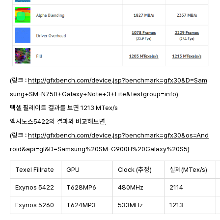
(링크 :
http://gfxbench.com/device.jsp?benchmark=gfx30&D=Sam
sung+SM-N750+Galaxy+Note+3+Lite&testgroup=info
)
텍셀 필레이트 결과를 보면 1213 MTex/s
엑시노스5422의 결과와 비교해보면,
(링크 :
http://gfxbench.com/device.jsp?benchmark=gfx30&os=And
roid&api=gl&D=Samsung%20SM-G900H%20Galaxy%20S5
)
Texel Fillrate
GPU
Clock (추정)
실제(MTex/s)
Exynos 5422
T628MP6
480MHz
2114
Exynos 5260
T624MP3
533MHz
1213