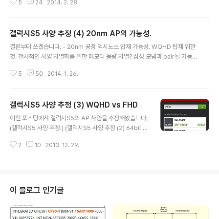
틀링을 원인으로 생각할 수 밖에 없음. ht..
5
24
2014. 2. 28.
지고 삼성 기어으로 표기되었습니다. 향후 어떻게 라인업
이 진행될지 모르겠지만 일단 갤럭시와는 별개의 라인업으
로 갈 가능성이 보입니다. 당연히 이곳에서의 관심사는 갤
갤럭시S5 사양 추정 (4) 20nm AP의 가능성.
럭시S5 입니다. 디자인, 기능적이 부분은 더 자세하게 다
글 내용
뤄주는 곳이 많으니 하드웨어를 중심으로 보겠습니다. 갤
결론부터 쓰겠습니다. - 20nm 공정 엑시노스 탑재 가능성. WQHD 탑재 위한
럭시S5 디자인은 발표 하루 전 유출되었습니다. 실제 디자
것. 전체적인 사양 차별화를 위한 메모리 용량 차별? 삼성 모뎀과 pair될 가능성
인은 다를 것이라는 현실도피가 있었을 정도로 호불호가
높음. 작게는 한국판, 해외판까지 확대 가능? 갤럭시S5와의 pair를 위한 새로
극명히 갈리는 후면 디자인. 실물은 그나마 괜찮은 것 같은
5
50
2014. 1. 26.
운 갤럭기 기어 출시 가능성. - 기존 예상. 기존 추정은 다음과 같았습니다. (링
데 이렇게 명암이 드러나면서 구멍이 깊은 것처럼 보이는
크 : 갤럭시S5 사양 추정.) AP : 엑시노스5420의 리비전 제품(가칭 엑시노스5
사진에서는 환공포증이 연상될 정도로 ..
422?) or 퀄컴 스냅드래곤800 MSM8974Pro(AC?) RAM : 3GB 디스플
갤럭시S5 사양 추정 (3) WQHD vs FHD
레이 : 5.25인치 WQHD(2560 x 1440) or FHD(1920 x 1080) 64비트
글 내용
프로세서 탑재는 어렵다고 봤습니다. (링크 : 갤럭시S5 사양 추정 (2) 64bit vs
이전 포스팅에서 갤럭시S5의 AP 사양을 추정해봤습니다.
32bit) 탑재될..
(갤럭시S5 사양 추정.) (갤럭시S5 사양 추정 (2) 64bit v
s 32bit) - 엑시노스5420 리비전. (엑시노스5422 ??)
2
10
2013. 12. 29.
or 스냅드래곤800 리비전. (MSM8974AC ??) 결국 64
비트 프로세서는 힘들다는 얘기. 얼마 전 안투투에서 유출
된 SM-G900F 사양에도 MSM8974AC로 나와있었습
니다. (http://www.antutu.com/view.shtml?id=764
6) 안투투에 나오는 사양이야 신뢰도가 떨어지는 편이지만
이 블로그 인기글
갤럭시S4 때 대부분 안 믿을 때 맞아버린 전례가 있어서
무조건 무시하기도 힘듭니다. 맞다고 봐야할듯. (갤럭시S4
유출 및 엑시노스 라인업에 대한 고찰. (ver.2013.03.1