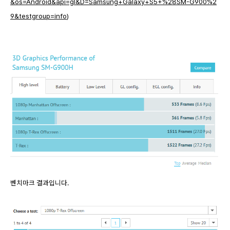
&os=Android&api=gl&D=Samsung+Galaxy+S5+%28SM-G900%2
9&testgroup=info
)
벤치마크 결과입니다.