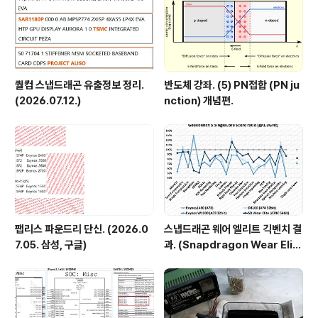
4)) 그 다음의 논..
퀄컴 스냅드래곤 유출정보 정리.
반도체 강좌. (5) PN접합 (PN ju
(2026.07.12.)
nction) 개념편.
팹리스 파운드리 단신. (2026.0
스냅드래곤 웨어 엘리트 긱벤치 결
7.05. 삼성, 구글)
과. (Snapdragon Wear Elit
e, SW6100?)