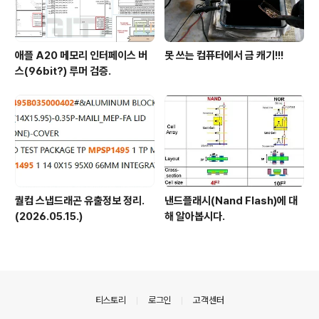
애플 A20 메모리 인터페이스 버
못 쓰는 컴퓨터에서 금 캐기!!!
스(96bit?) 루머 검증.
퀄컴 스냅드래곤 유출정보 정리.
낸드플래시(Nand Flash)에 대
(2026.05.15.)
해 알아봅시다.
의안내
티스토리
로그인
고객센터