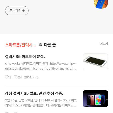
구독하기
더보기
스마트폰/갤럭시S5 Galaxy S5
의 다른 글
갤럭시S5 하드웨어 분석.
글 내용
chipworks 워터마크 이미지 출처 : http://www.chipw
orks.com/ko/technical-competitive-analysis/re
sources/blog/inside-the-samsung-galaxy-s5/
3
24
2014. 4. 5.
SKT판 갤럭시S5 Teardown 입니다. 국내판만 선출시
되었기때문인듯. - 외형 - AP : 스냅드래곤801 MSM897
4AC AP 접촉부에 써멀패드. CPU : Krait400 2.5GHz
삼성 갤럭시S5 발표. 관련 추정 검증.
(2.457GHz) 쿼드코어. 긱벤치3 결과가 다수 올라오기
글 내용
시작했으나 기존 스냅드래곤800 (갤럭시S4 LTE-A, 갤
2월 24일, 삼성 모바일 언팩 2014에서 갤럭시S5, 기어2,
럭시 노트3) 결과와 큰 차이가 없음. 클럭이 8.5% (2265
기어2 네오, 기어핏을 공개했습니다. 웨어러블 디바이스의
-> 2457) 상승했으나 성능차이가 없는 것으로 보아 쓰로
경우, 전작이 갤럭시 기어였던데 반해 이번엔 갤럭시가 빠