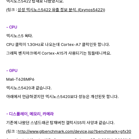
엑시노스5422 탑재로 나왔었지요.
(링크 :
삼성 엑시노스5422 유출 정보 분석. (Exynos5422)
)
- CPU
엑시노스5 옥타.
CPU 클럭이 1.3GHz로 나오는데 Cortex-A7 클럭인듯 합니다.
그래픽 벤치마크에서 Cortex-A15가 사용되기는 힘들테니까요.
- GPU
Mali-T628MP6
엑시노스5420과 같습니다.
아래에서 언급하겠지만 엑시노스5420보다 성능은 개선된듯 합니다.
- 디스플레이, 메모리, 카메라
기존에 나왔던 스냅드래곤 탑재버전 갤럭시S5의 사양과 같습니다.
(링크 :
http://www.glbenchmark.com/device.jsp?benchmark=gfx30