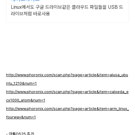
Linux에서도 구글 드라이브같은 클라우드 파일들을 USB 드
라이브처럼 바로사용
http://www.phoronix.com/scan.php?page=article&item=alusa_ubu
ntu_1210&num=1
http://www.phoronix.com/scan.php?page=article&item=calxeda_e
cx1000_atom&num=1
http://www.phoronix.com/scan.php?page=article&item=arm_linux_
fourway&num=1
- 아톰D525 추가.