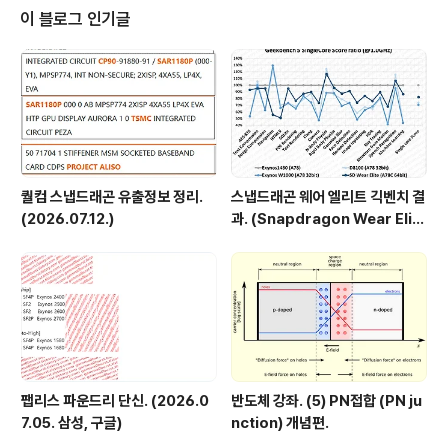
없습니다. (ARM vs X86 성능 비교. (Ubuntu)) - 20..
이 블로그 인기글
퀄컴 스냅드래곤 유출정보 정리.
스냅드래곤 웨어 엘리트 긱벤치 결
(2026.07.12.)
과. (Snapdragon Wear Elit
e, SW6100?)
팹리스 파운드리 단신. (2026.0
반도체 강좌. (5) PN접합 (PN ju
7.05. 삼성, 구글)
nction) 개념편.