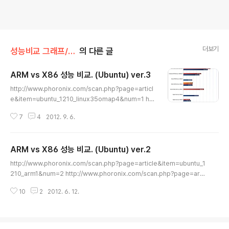
더보기
성능비교 그래프/ARM vs X86(X64)
의 다른 글
ARM vs X86 성능 비교. (Ubuntu) ver.3
글 내용
http://www.phoronix.com/scan.php?page=articl
e&item=ubuntu_1210_linux35omap4&num=1 htt
p://www.phoronix.com/scan.php?page=article&
7
4
2012. 9. 6.
item=odroid_panda_linaro&num=1 등등 - 아톰 n2
70 12.10 결과 추가. - OMAP 4460 결과 갱신. - 엑시
노스 4412 추가. (ODROID-X) - 기준이 되는 OMAP44
ARM vs X86 성능 비교. (Ubuntu) ver.2
60 11.xx 결과가 상승하면서, 전체 수치가 그에 맞춰 변동.
글 내용
- 엑시노스 4412 는 동클럭임에도 테그라3 와 상당한 차
http://www.phoronix.com/scan.php?page=article&item=ubuntu_1
이를 보입니다. 우분투 버전이 같다면 테그라3 결과도 꽤
210_arm1&num=2 http://www.phoronix.com/scan.php?page=arti
나 상승할 것 같은데, 얼마나 될지는 돼봐야 아는거니까요.
cle&item=ubuntu_hardyprecise_old&num=1 이전 자료의 업데이트입
- 클럭당 성능에서 엑시노스 쿼드..
10
2
2012. 6. 12.
니다. (ARM vs X86 성능 비교. (Ubuntu)) Ubuntu 12.10 결과가 추가되었
습니다. (기존 것은 12.04) OMAP4460 결과가 상승. 다른 제품들은 테스트
결과가 없어서 어떻게 될지 모르겠네요. T2400 도 상승했습니다. (결과를 클
럭으로 나눠서, 1GHz 기준으로 졍규화한 결과.) - 결론 자체는 이전과 차이가