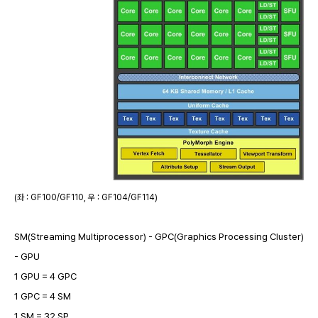
(좌 : GF100/GF110, 우 : GF104/GF114)
SM(Streaming Multiprocessor) - GPC(Graphics Processing Cluster)
- GPU
1 GPU = 4 GPC
1 GPC = 4 SM
1 SM = 32 SP