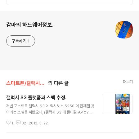
로그 정보
감마의 하드웨어정보.
구독하기
더보기
스마트폰/갤럭시S3 Galaxy S3
의 다른 글
갤럭시 S3 플랫폼과 스펙 추정.
글 내용
저번 포스트로 갤럭시 S3 에 엑시노스 5250 이 탑재될 것
이라는 소설을 써봤으니, (갤럭시 S3 에 들어갈 AP는? 엑
시노스 4412 vs 엑시노스 5250) 이번에는 새로운 루머
1
32
2012. 3. 22.
들과 변화된 상황을 반영한 새로운 소설을 써볼까합니다.
왜 소설이냐하면... 삼성 무선 사업부나 관련 협력 업체의
관계자도 아니고, 그런 정보 루트도 갖고 있지 않은 저의 상