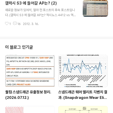
갤럭시 S3 에 들어갈 AP는? (2)
황에서, 제 아무리 주변 정황을 근거로 추측을 해봤자 그건
글 내용
소설이지요. 완전 픽션은 아니고, 약간이나마 팩트가 섞여
새로운 정보가 있어서, 얼마 전 포스트의 후속 포스트입니
있는 팩션(Faction = Fact + Fiction) 정도가 되겠지요.
다. (갤럭시 S3 에 들어갈 AP는? 엑시노스 4412 vs 엑시
(이 이미지는 루머일뿐, 실제 제품과의 연관성은 아직까지
노스 5250) 새로운 정보는 크게 세가지 입니다. - Exyno
확인되지 않았습니다.) 일단 핵심만 말하면 아래와 같습니
1
16
2012. 3. 16.
s 5250 관련 정보. - 갤럭시 S3 의 베이스밴드칩 정보. -
다. - 갤럭시 S3 에 들어가는 AP는 Cortex-..
갤럭시 S3 3월 22일 발표 루머. - Exynos 5250 관련
정보. http://news.mydrivers.com/1/221/221234.h
tm 요약하면, 1. 엑시노스 5250 은 28nm 공정. 2. 올해
말에 탑재 제품이 출시 예정. 3. Cortex-A15 기반 2.0G
이 블로그 인기글
Hz 듀얼코어이고, big.LITTLE 는 적용되지 않는 것으로
추측. 4. 메모리 대역폭은 12.8GB/s 5. GPU는 Mali-T6
04 쿼드코어로, Mali-400 에 ..
퀄컴 스냅드래곤 유출정보 정리.
스냅드래곤 웨어 엘리트 긱벤치 결
(2026.07.12.)
과. (Snapdragon Wear Elit
e, SW6100?)