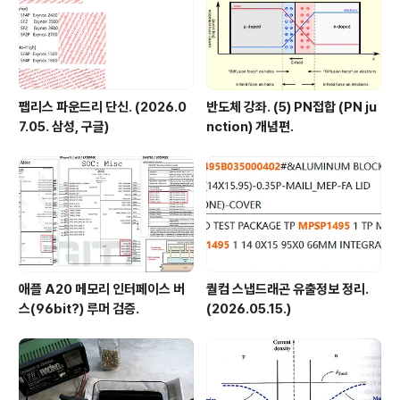
팹리스 파운드리 단신. (2026.0
반도체 강좌. (5) PN접합 (PN ju
7.05. 삼성, 구글)
nction) 개념편.
애플 A20 메모리 인터페이스 버
퀄컴 스냅드래곤 유출정보 정리.
스(96bit?) 루머 검증.
(2026.05.15.)