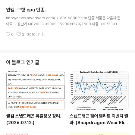
신 할 것이라고 알렸다네요. 셀러론 브랜드의 시장철수는
인텔, 구형 cpu 단종.
2011년으로 예정되어있다고. 현재 생산 중인 셀러론 프로
글 내용
세서 목록입니다. P4500, U2300은 32nm, 723은 65
http://news.mydrivers.com/1/168/168809.htm 단종 제품은 다음과 같
nm, 나머지는 45nm 공정입니다. 9월말에는 P4600(32
아요. - 상반기 Q8200 Q8200S E5200 N270/Z500 아톰 330/230 i7
nm), T3500(45nm)이 출시될 예정입니다. 데스크탑에
920 E2210 Q9300 E6300 - 하반기 E3200 3/4분기 Q8400 4/4분기 E
선 유일하게 E3000 시리즈가 남아있는데, i 시리즈로 대
0
0
2010. 7. 6.
5400 내년 1/4분기 보통 단종하면 다음 분기쯤엔 시장에서 찾아보기 힘들어
체될듯합니다. 펜티엄4까지는 성능도 저가형이었..
집니다.
이 블로그 인기글
퀄컴 스냅드래곤 유출정보 정리.
스냅드래곤 웨어 엘리트 긱벤치 결
(2026.07.12.)
과. (Snapdragon Wear Elit
e, SW6100?)