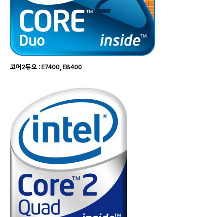
코어2듀오 : E7400, E8400