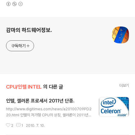
(새창열림)
로그 정보
감마의 하드웨어정보.
구독하기
더보기
CPU/인텔 INTEL
의 다른 글
인텔, 셀러론 프로세서 2011년 단종.
글 내용
http://www.digitimes.com/news/a20100709PD2
20.html 인텔의 저가형 CPU의 상징, 셀러론이 2011년을
마지막으로 단종될거라합니다. 최근 인텔이 자사의 노트북
2
1
2010. 7. 10.
파트너들에게 점차적으로 셀로론 프로세서의 생산량을 줄
일 것이며, 그 대신 펜티엄과 듀얼코어 아톰 N시리즈가 대