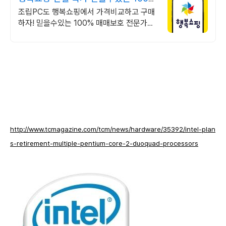
매매보호
조립PC도 행복쇼핑에서 가격비교하고 구매
하자! 믿을수있는 100% 매매보호 전문가의
실시간 조립PC 상담도 받고, 행복쇼핑 특가
상품도 지금 만나 보세요
http://www.tcmagazine.com/tcm/news/hardware/35392/intel-plan
s-retirement-multiple-pentium-core-2-duoquad-processors