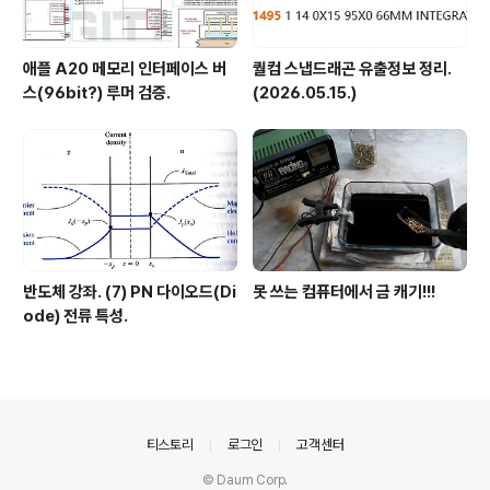
애플 A20 메모리 인터페이스 버
퀄컴 스냅드래곤 유출정보 정리.
스(96bit?) 루머 검증.
(2026.05.15.)
반도체 강좌. (7) PN 다이오드(Di
못 쓰는 컴퓨터에서 금 캐기!!!
ode) 전류 특성.
의안내
티스토리
로그인
고객센터
© Daum Corp.