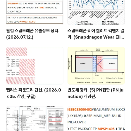
중 상위 결과들과 ..
퀄컴 스냅드래곤 유출정보 정리.
스냅드래곤 웨어 엘리트 긱벤치 결
(2026.07.12.)
과. (Snapdragon Wear Elit
e, SW6100?)
팹리스 파운드리 단신. (2026.0
반도체 강좌. (5) PN접합 (PN ju
7.05. 삼성, 구글)
nction) 개념편.