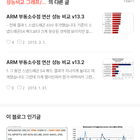
더보기
성능비교 그래프/부동소수점 연산 (VFP)
의 다른 글
ARM 부동소수점 연산 성능 비교 v13.3
글 내용
- 전체 결과 1. 스냅드래곤 600 추가했습니다. 기존의 스
냅드래곤S4 쿼드보다 크게 향상된 것처럼 보이지만 실제
그런지 아래에서 다루겠습니다. - 클럭당성능 비교 2. 스냅
4
2
2013. 3. 1.
드래곤 600 의 Krait 300은 기존 Krait 대비 클럭당성능
이 15% 정도 상승했고, 부동소수점 연산, 자바스크립트 성
능이 향상되었다고 합니다. 위의 클럭당 부동소수점 연산
ARM 부동소수점 연산 성능 비교 v13.2
성능을 보면 그 말이 맞는 것 같지요. (408.5/362.8 = 1.1
글 내용
25, 12.5% 향상.) 그런데 저건 스로틀링 가능성이 있는 다
1. 그 동안 스냅드래곤 S4 쿼드 결과가 지나치게 높다고 여
수 결과의 평균이기때문에 차이가 나는 것이고, 최대값을
겨졌습니다. 그런데 이게 젤리빈에서 뭔가 바뀌어서 그런
비교해보면 동급입니다. NEON의 성능은 모르겠지만, 린
걸지도 모르겠습니다. 제 포스트 봐온 분들은 아시겠지만
팩에서의 VFP 성능은 기존 스냅드래곤S4 프로와 스냅드
0
2
2013. 1. 31.
제가 쓰는게 테이크 LTE 입니다. 스냅드래곤S4 듀얼 탑재
래곤 600 이 같습니다. - 멀티코어 효율 3. 스..
지요. 최근에 젤리빈이 올라갔는데, 린팩 결과가 상승했습
니다. 싱글스레드가 100 정도였는데 150 정도로 올라갔
고, 덩달아 멀티스레드도 200 정도에서 300 정도로 상승
했습니다. 1.5GHz 싱글스레드 150 MFLOPS 는 스냅드
이 블로그 인기글
래곤S4 쿼드 1.5GHz 싱글스레드 결과에 크게 근접하는
결과입니다. 그리고 쿼드코어이기때문에 멀티스레드에서
정확히 4배 성능이 나온다면 산술적으로 600 MFLOPS
인데, 이는 스냅드래곤S4 쿼드 1.5GHz 멀티스레드 결과