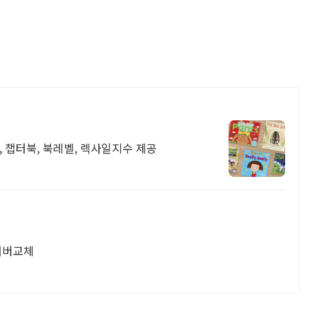
 챕터북, 북레벨, 렉사일지수 제공
 서버교체