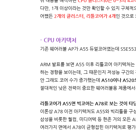
위 내용을 해석하면
CPU 클러스터0은 0~3의 4
다만, 1개 이상이라는 것만 확인할 수 있지 구체적
어쨌든
2개의 클러스터, 리틀코어가 4개
인 것으로
- CPU 아키텍처
기존 웨어러블 AP가 A55 듀얼코어였는데 S5E55
ARM 발표를 보면 A55 이후 리틀코어 아키텍처는
하는 경향을 보이는데, 그 때문인지 저성능 구간의 
안 그래도 코어 수가 증가했는데
A510이나 A52
절대적인 낮은 전력이 중요한 웨어러블용 제품에서
리틀코어가 A55면 빅코어는 A78로 보는 것이 타
이론상 A78 이전 아키텍처도 A55와 빅리틀을 구
삼성을 비롯한 퀄컴, 미디어텍 등 현존 거의 모든 
여러가지 면에서 A78이 균형잡힌 아키텍처로 평가