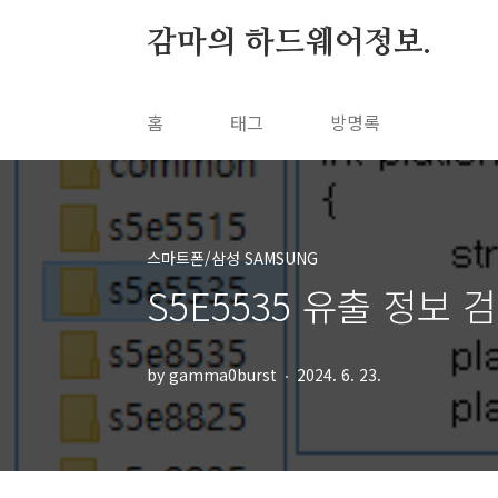
본문 바로가기
감마의 하드웨어정보.
홈
태그
방명록
스마트폰/삼성 SAMSUNG
S5E5535 유출 정보 검증.
by gamma0burst
2024. 6. 23.