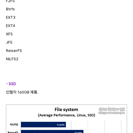
F2FS
Btrfs
EXT3
EXT4
XFS
JFS
ReiserFS
NILFS2
- SSD
인텔의 160GB 제품.