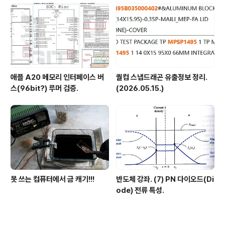
애플 A20 메모리 인터페이스 버
퀄컴 스냅드래곤 유출정보 정리.
스(96bit?) 루머 검증.
(2026.05.15.)
못 쓰는 컴퓨터에서 금 캐기!!!
반도체 강좌. (7) PN 다이오드(Di
ode) 전류 특성.