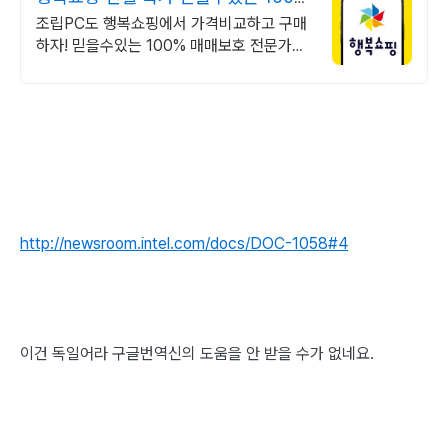
매매보호
조립PC도 행복쇼핑에서 가격비교하고 구매
하자! 믿을수있는 100% 매매보호 전문가의
실시간 조립PC 상담도 받고, 행복쇼핑 특가
상품도 지금 만나 보세요
http://newsroom.intel.com/docs/DOC-1058#4
이건 독일어라 구글번역신의 도움을 안 받을 수가 없네요.