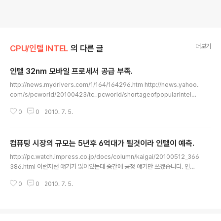
더보기
CPU/인텔 INTEL
의 다른 글
인텔 32nm 모바일 프로세서 공급 부족.
글 내용
http://news.mydrivers.com/1/164/164296.htm http://news.yahoo.
com/s/pcworld/20100423/tc_pcworld/shortageofpopularintelch
ipsthreatenslaptoprollouts 올해 3월에 발표된 Arrandale 코어의 공급
0
0
2010. 7. 5.
이 부족. Arrandale 코어 = 인텔 32nm 모바일 듀얼코어. Arrandale 대부분
이 부족하며, 특히 제일 잘 팔리는 i3 330M, i3 350M, i5 430M은 매우 부
족. 인텔에선 32nm 공정 fab을 늘려가고 있으며 2사분기쯤 공급이 수요를 따
컴퓨팅 시장의 규모는 5년후 6억대가 될것이라 인텔이 예측.
라잡을 것으로 예상. - 저 두 기사말고도 이제까지 수차례 관련 기사들이 나왔습
글 내용
니다. 물론 인텔의 예상보다 수요가 많은게 주원인이겠지만, ..
http://pc.watch.impress.co.jp/docs/column/kaigai/20100512_366
386.html 이런저런 얘기가 많이있는데 중간에 공정 얘기만 쓰겠습니다. 인텔
의 강세의 배경에는 프로세스 기술의 우위가 있다. 인텔은 현재 High-K/Metal
0
0
2010. 7. 5.
Gate 트랜지스터 칩을 대량생산하는 유일한 업체이다. 아래는 40~45nm 프
로세스의 인텔과 타사의 트랜지스터 성능을 드라이브 전류량으로 비교한 차트
이다. 학계에 논문발표된 수치를 바탕으로 작성. 45nm나 40nm같은 프로세스
노드 수치(생산 공정 수치)자체에는 의미가 없고, 퍼포먼스(성능), 링크전류, 디