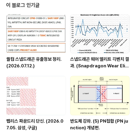
바이스피치로 비교해야한다는 것. 위 차트는 일정수의 다이를 출하하는데까지
이 블로그 인기글
걸리는 기간을 나타낸 것. 32nm세대에는 같은 수의 ..
퀄컴 스냅드래곤 유출정보 정리.
스냅드래곤 웨어 엘리트 긱벤치 결
(2026.07.12.)
과. (Snapdragon Wear Elit
e, SW6100?)
팹리스 파운드리 단신. (2026.0
반도체 강좌. (5) PN접합 (PN ju
7.05. 삼성, 구글)
nction) 개념편.