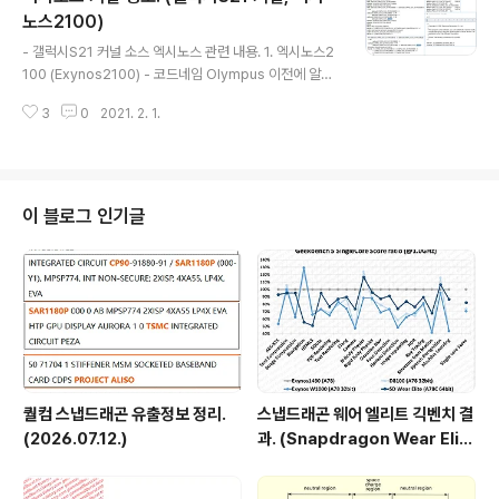
부분일듯한데 갤럭시S21 플러스가 8GB/12GB로 두 가
노스2100)
글 내용
지 구성이 있었으니 비슷하게 갈듯? 칩은 S5E9925 링크
- 갤럭시S21 커널 소스 엑시노스 관련 내용. 1. 엑시노스2
드인에서 개발 정황이 있었고 커널에서 엑시노스992라는
100 (Exynos2100) - 코드네임 Olympus 이전에 알려
모델명이 있었는데 이 둘은 같은 제품인 것으로 추측됨. 최
진대로 엑시노스2100 개발 코드네임은 Olympus (링크 :
근 엑시노스 제품명을 보면 공식적인 제품명이 있고 (..
3
0
2021. 2. 1.
차기 엑시노스, 스냅드래곤 코드네임 (Olympus, Lahain
a)) - CPU 공개된 사양대로 Cortex-X1 x1 + Cortex-
A78 x3 + Cortex-A55 x4 CA78 코드네임 Hercule
s, CX1 코드네임 Hera 빅코어 : 997 DMIPS-MHz , 다
이나믹 전력 상수 757 미들코어 : 880 DMIPS-MHz ,
이 블로그 인기글
다이나믹 전력 상수 528 리틀코어 : 260 DMIPS-MHz ,
다이나믹 전력 상수 89 capacity-dmips-mhz값은 상
대값으로 기준 잡기 나름이라서 스냅드래..
퀄컴 스냅드래곤 유출정보 정리.
스냅드래곤 웨어 엘리트 긱벤치 결
(2026.07.12.)
과. (Snapdragon Wear Elit
e, SW6100?)