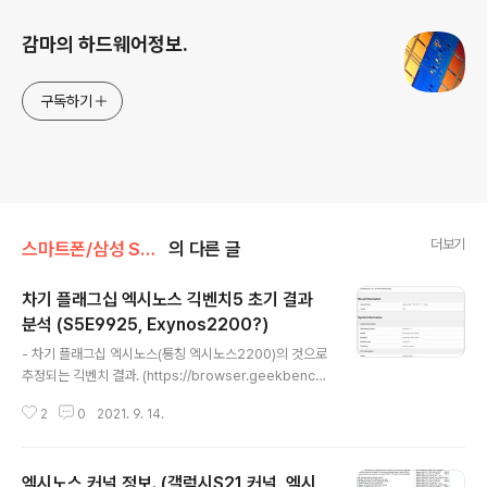
감마의 하드웨어정보.
구독하기
더보기
스마트폰/삼성 SAMSUNG
의 다른 글
차기 플래그십 엑시노스 긱벤치5 초기 결과
분석 (S5E9925, Exynos2200?)
글 내용
- 차기 플래그십 엑시노스(통칭 엑시노스2200)의 것으로
추정되는 긱벤치 결과. (https://browser.geekbench.
com/v5/cpu/9802462) 모델명 SM-G906B인데 갤
2
0
2021. 9. 14.
럭시S21 모델명이 SM-G99xx여서 그 후속작으로 보임.
최근 모델명 패턴을 보면 G9x6은 갤럭시S 플러스 모델이
고 B는 인터네셔널 버전임. 갤럭시S22 플러스 인터네셔널
엑시노스 커널 정보. (갤럭시S21 커널, 엑시
판 정도로 추측할 수 있음. 램이 8GB인건 잡음이 나올만한