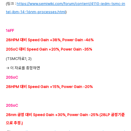
(링크 :
https://www.semiwiki.com/forum/content/4110-iedm-tsmc-in
tel-ibm-14-16nm-processes.html
)
16FF
28HPM 대비 Speed Gain +38%, Power Gain -46%
20SoC 대비 Speed Gain +20%, Power Gain -35%
(TSMC자료1, 2)
-> 이 자료를 종합하면
20SoC
28HPM 대비 Speed Gain +15%, Power Gain -20%
20SoC
28nm 공정 대비 Speed Gain +30%, Power Gain -25% (28LP 공정기준
으로 추정.)