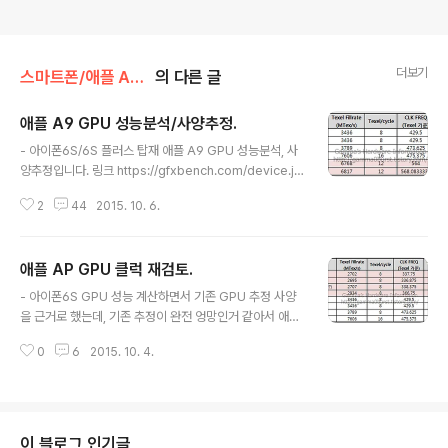
더보기
스마트폰/애플 APPLE
의 다른 글
애플 A9 GPU 성능분석/사양추정.
글 내용
- 아이폰6S/6S 플러스 탑재 애플 A9 GPU 성능분석, 사
양추정입니다. 링크 https://gfxbench.com/device.js
p?benchmark=gfx31&os=iOS&api=metal&D=A
2
44
2015. 10. 6.
pple+iPhone+6S&testgroup=overall http://ww
w.futuremark.com/hardware/mobile/Apple+iPh
one+6+Plus/review 등등 - GFX벤치 OpenGL , Me
애플 AP GPU 클럭 재검토.
tal 결과 분리해서 확인. 애플이 스스로 A9 다이를 공개했
글 내용
고, chipworks에서 확인해줬으니 GPU는 6클러스터가
- 아이폰6S GPU 성능 계산하면서 기존 GPU 추정 사양
거의 확정적입니다. 물론 chipworks에서 확인없이 성급
을 근거로 했는데, 기존 추정이 완전 엉망인거 같아서 애플
하게 얘기했을 가능성도 배제할 수 없지만 가능성은 낮겠
AP GPU 클럭을 처음부터 재검토 해봤습니다. - A5~A6
지요. (링크 : 애플 발표 근거 A9 CPU 사양/..
0
6
2015. 10. 4.
X : SGX543, SGX554 기존에는 애플에 들어가는 SGX
543MP1당 2TMU(2 Tex/cycle)로 봤으나 GFX벤치
결과를 봐서는 1TMU로 보입니다. SGX554에 가서야 2
TMU가 된듯 합니다. (이매지네이션 자료를 보면 기본 1T
MU에 2TMU는 옵션.) A5 아이폰4S 결과를 보면 텍셀필
이 블로그 인기글