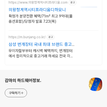
https://www.의왕청계역시티프라디움.com
광고
의왕청계역시티프라디움디하모니
확정가 분양전환 혜택/71㎡ 최고 9억대(풀
옵션포함)/당첨자 발표 7.23(목)
https://m.bunjang.co.kr/
광고
삼성 번개장터 국내 최대 브랜드 중고
거래
무이자할부부터 캐시백 혜택까지, 번개장터
에서 합리적으로 중고거래 하세요 전국 각지
에서 올라오는 전국구 최다 상품 매일 10만
개 이상의 신규 상품 업로드
로그 정보
감마의 하드웨어정보.
구독하기