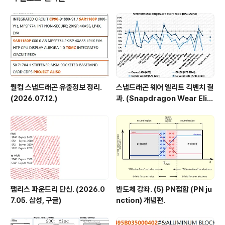
레이트 결과로 계산된 클럭(이하 텍셀 추정 클럭)이 262M
Hz 입니다. 기존에 추정이 250MHz 내외였지요. 숫자상
266MHz가 가능성이 높은 클럭이고, 최소한 애플 AP에
서는 벤치마크에서 이론치에 가까운 텍셀필레이트가..
퀄컴 스냅드래곤 유출정보 정리.
스냅드래곤 웨어 엘리트 긱벤치 결
(2026.07.12.)
과. (Snapdragon Wear Elit
e, SW6100?)
팹리스 파운드리 단신. (2026.0
반도체 강좌. (5) PN접합 (PN ju
7.05. 삼성, 구글)
nction) 개념편.