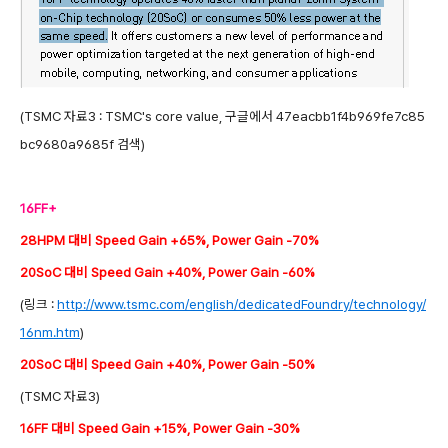
(TSMC 자료3 : TSMC's core value, 구글에서 47eacbb1f4b969fe7c85
bc9680a9685f 검색)
16FF+
28HPM 대비 Speed Gain +65%, Power Gain -70%
20SoC 대비 Speed Gain +40%, Power Gain -60%
(링크 :
http://www.tsmc.com/english/dedicatedFoundry/technology/
16nm.htm
)
20SoC 대비 Speed Gain +40%, Power Gain -50%
(TSMC 자료3)
16FF 대비 Speed Gain +15%, Power Gain -30%