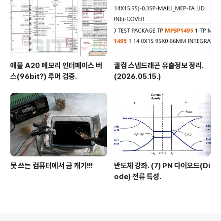
애플 A20 메모리 인터페이스 버
퀄컴 스냅드래곤 유출정보 정리.
스(96bit?) 루머 검증.
(2026.05.15.)
못 쓰는 컴퓨터에서 금 캐기!!!
반도체 강좌. (7) PN 다이오드(Di
ode) 전류 특성.