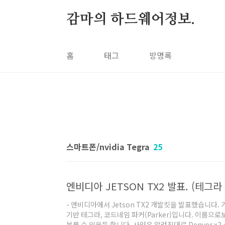
본문 바로가기
감마의 하드웨어정보.
홈
태그
방명록
스마트폰/nvidia Tegra
25
엔비디아 JETSON TX2 발표. (테그라 
- 엔비디아에서 Jetson TX2 개발킷을 발표했습니다.
기반 테그라, 코드네임 파커(Parker)입니다. 이름으로
부를 수 있을듯 합니다. 사양은 알려진대로 Denver x2 + 