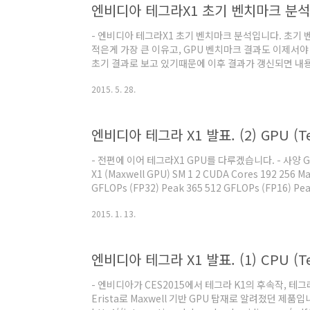
엔비디아 테그라X1 초기 벤치마크 분석. (
CPU : Denv..
- 엔비디아 테그라X1 초기 벤치마크 분석입니다. 초기 
적은게 가장 큰 이유고, GPU 벤치마크 결과도 이제서
초기 결과로 보고 있기때문에 이후 결과가 갱신되면 내용이 
러스터 마이그레이션? CPU 사양은 Cortex-A57 x4 + 
2015. 5. 28.
는 쿼드코어로 나오고 있습니다. (링크 : 엔비디아 테그라 X1 발
치3, GFX벤치 등에서 공통적으로 나타나는 현상입니다.
을 갖고 있지만 동작은 HMP가 아니라는 증거로 볼 수 
엔비디아 테그라 X1 발표. (2) GPU (Teg
도 확인할 수 있습니다...
- 전편에 이어 테그라X1 GPU를 다루겠습니다. - 사양 GPU T
X1 (Maxwell GPU) SM 1 2 CUDA Cores 192 256 
GFLOPs (FP32) Peak 365 512 GFLOPs (FP16) Peak
Texel fill-rate 7.6 GTex/s 16 GTex/s Memory 
2015. 1. 13.
Bandwidth 14.9 GB/s 25.6 GB/s ROPs 4 16 L2 C
Manufaturing Process 28nm 20nm Z-cull 256 pix
엔비디아 테그라 X1 발표. (1) CPU (Te
- 엔비디아가 CES2015에서 테그라 K1의 후속작, 테
Erista로 Maxwell 기반 GPU 탑재로 알려졌던 제품입