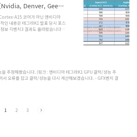
엔비디아 덴버 코어 긱벤치 성능 분석. (Nvidia, Denver, Geekbench3) (update 14.11.01)
ortex-A15 코어가 아닌 엔비디아
대략적인 내용은 테그라K1 발표 당시 포스
 시스템 정보 긱벤치3 결과도 올라왔습니다.
bench3/1037443 CPU는 듀얼코어, 클
Arch32로 테스트됐습니다. 구글 홈페이
도 의문. (링크 :
각해볼 수 있는게 싱글로드에 클럭 올리..
능을 추정해봤습니다. (링크 : 엔비디아 테그라K1 GPU 클럭/성능 추
가 있어서 오류를 잡고 클럭/성능을 다시 계산해보겠습니다. - GFX벤치 결
Lenovo%20K1%20HD%20%282014%29
novo%20ThinkVision%2028
fx30&os=Andro..
1
2
3