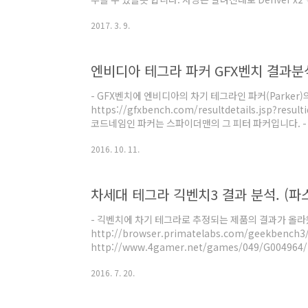
(256코어) 128bit LPDDR4 (대역폭 58.4GB/s) -
2017. 3. 9.
다. MAX-Q : 최대 에너지 효율. 전력 7.5W 이하. (TX1
대 성능. 전력 15W 이하. (TX1 대비 성능 최대 2배)
와 같습니다. (링크 : http://www.anandtech.com/s
엔비디아 테그라 파커 GFX벤치 결과분석 (T
- GFX벤치에 엔비디아의 차기 테그라인 파커(Parker)
https://gfxbench.com/resultdetails.jsp?resu
코드네임인 파커는 스파이더맨의 그 피터 파커입니다. - 시
름은 긱벤치3에서 확인된 파커 탑재 제품명입니다. CPU는
2016. 10. 11.
Cortex-A57 x4 로 알려진 사양하고 일치합니다. 시스
벤치3에서 2.0GHz로 나왔는데 큰 차이가 없습니다. A
기대했는데 별 소득이 없네요. 어쩌면 1.996GHz에서 뒷
차세대 테그라 긱벤치3 결과 분석. (파
- 긱벤치에 차기 테그라로 추정되는 제품의 결과가 올라왔
http://browser.primatelabs.com/geekbench3
http://www.4gamer.net/games/049/G00496
량용 솔루션 Drive PX2의 일부 사양으로 소개됐습니다
2016. 7. 20.
뒤로 4개있고, 이미지상 다이 크기는 약 13mm x 12.
아도 130mm2 이상인데 이 정도면 모바일 AP 기준으
라는 모바일 시장은 거의 포기한 것으로 보여서 크게 상