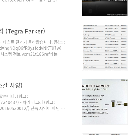
> 1833MHz 두 가지 모드가 있다고 합니
 대비 에너지 효율 최대 2배) MAX-P : 최
 아난드텍에 따르면 각 모드별 클럭은 아래
how/..
egra Parker)
의 테스트 결과가 올라왔습니다. (링크 :
ltid=hqNQqQ6fR0yzfqdvNKT97w)
스템 정보 vcm31t186ref라는 이
 6코어로 나옵니다. 덴버 x2 +
템 정보로 보면 1.9GHz로 나옵니다. 긱
57, 덴버의 클럭을 추측할 수 있으리라
자리만 짤라서 1.9GHz로 표..
스칼 사양)
습니다. (링크 :
/7340437) - 차기 테그라 (링크 :
4/20160530012/) 단독 사양이 아닌 차
. 테그라 모듈입니다. 메모리 모듈은 앞
5mm = 163mm2 수준입니다. 줄여잡
로 상당히 큰 편입니다. 물론 이번 테그
관없을듯 합니다. 발표된 사양을 보면,