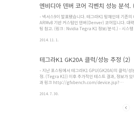
부동소수점 AArch32와..
- 넥서스9이 발표됐습니다. 테그라K1 탑재인데 기존의 C
ARMv8 기반 커스텀인 덴버(Denver) 코어입니다. 
팅 참고. (링크 : Nvidia Tegra K1 정보/분석.) -
링크 : http://browser.primatelabs.com/geek
2014. 11. 1.
럭은 2.5GHz 램 2GB 안드로이드 5.0인데 왜 인지 A
지에서는 2.3GHz 하는데 여기서는 2.5GHz로 나오는 것
http://www.google.com/nexus/9/) 일견 생
테그라K1 GK20A 클럭/성능 추정 (2)
- 지난 포스팅에서 테그라K1 GPU(GK20A)의 클럭/성
정. (Tegra K1)) 이후 추가적인 테스트 결과, 정보
과 링크 http://gfxbench.com/device.jsp?
benchmark=gfx30&os=Android&api=gl&D=
2014. 7. 30.
http://gfxbench.com/device.jsp?
benchmark=gfx30&os=Android&api=gl&D=Le
http://gfxbench.com/device.jsp?benchmark=g