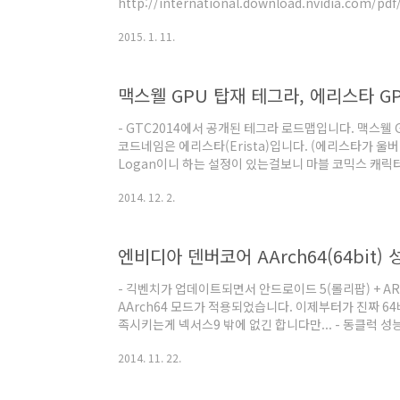
http://international.download.nvidia.com/pd
v1.0.pdf) Processor CPU CPU Quad 64-bit A57 co
2015. 1. 11.
Cache Cortex A57 cluster: 2 MB Shared L2 Cache
core Cortex A53 cluster: 512KB shared L2 Cache
- GTC2014에서 공개된 테그라 로드맵입니다. 맥스웰
코드네임은 에리스타(Erista)입니다. (에리스타가 
Logan이니 하는 설정이 있는걸보니 마블 코믹스 캐릭터
록 태블릿 한정이었지만) 엄청난 그래픽 성능을 보여준 
2014. 12. 2.
플러)로 인해 맥스웰 아키텍처(이하 맥스웰)에 대한 기
성능 차이, 아키텍처 차이에 따른 코어 구성 추정 등을 
능을 추정해보겠습니다. - 케플러와 맥스웰의 성능 차
힌 바에 따르면 케플러 대비 코어당 성능은 +35~40% 입
- 긱벤치가 업데이트되면서 안드로이드 5(롤리팝) + A
AArch64 모드가 적용되었습니다. 이제부터가 진짜 6
족시키는게 넥서스9 밖에 없긴 합니다만... - 동클럭 성
보겠습니다. 링크 : http://browser.primatelabs.c
2014. 11. 22.
수 AArch32와 비교해서 동클럭 성능이 10%정도 
럭 성능이 높아졌습니다. AArch32에서 이미 ARMv
에 AArch64로 가도 큰 성능 향상이 없을거라 생각했는