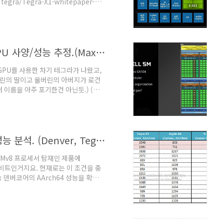
f/tegra/Tegra-X1-whitepaper-
res + Quad 64-bit A53 cores
, 48KB /32KB (I/D) L1 Cache per
, 32KB/32KB (I/D..
맥스웰 GPU 탑재 테그라, 에리스타 GPU 사양/성능 추정.(Maxwell, Erista)
 GPU를 사용한 차기 테그라가 나왔고,
울버린의 딸이고 울버린의 아버지가 로건
 이름을 아주 포기한건 아닌듯.) (비
테그라K1과 케플러 아키텍처(이하 케
대가 적지 않습니다. 케플러와 맥스웰의
통해 에리스타의 GPU 사양과 그래픽 성
이 엔비디아가 맥스웰을 공개하면서 밝
엔비디아 덴버코어 AArch64(64bit) 성능 분석. (Denver, Tegra K1)
니다...
RMv8 프로세서 탑재인 제품에
4비트인거지요. 현재로는 이 조건을 충
능 덴버코어의 AArch64 성능을 확인해
om/geekbench3/1296717 등 1. 정
상승했습니다. 덕분에 사이클론보다 동클
8 명령어의 수혜를 어느 정도 입었기때문
데, 생각보다 성능 향상치가 큽니다. 2.