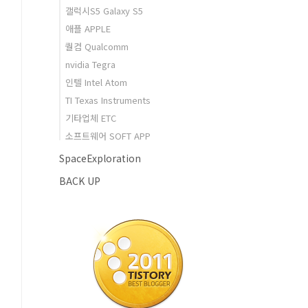
갤럭시S5 Galaxy S5
애플 APPLE
퀄컴 Qualcomm
nvidia Tegra
인텔 Intel Atom
TI Texas Instruments
기타업체 ETC
소프트웨어 SOFT APP
SpaceExploration
BACK UP