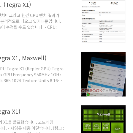
Tegra X1)
벤치마크라고 한건 CPU 벤치 결과가
야 본격적으로 나오고 있기때문입니다.
수정될 수도 있습니다. - CPU : 클
Cortex-A53 x4 인데 시스템 정보에서
표. (1) CPU (Tegra X1)) 긱벤
 빅코어 쿼드 + 리틀코어 쿼드 의 구성
있습니다. 이는 긱벤치3 결과를 통해서
ra X1, Maxwell)
egra K1 (Kepler GPU) Tegra
Max GPU Frequency 950MHz 1GHz
 365 1024 Texture Units 8 16
Clock 930MHz 1600MHz Memory
ache size 128KB 256KB
els..
gra X1)
그라 X1을 발표했습니다. 코드네임
니다. - 사양은 대충 이렇습니다. (링크 :