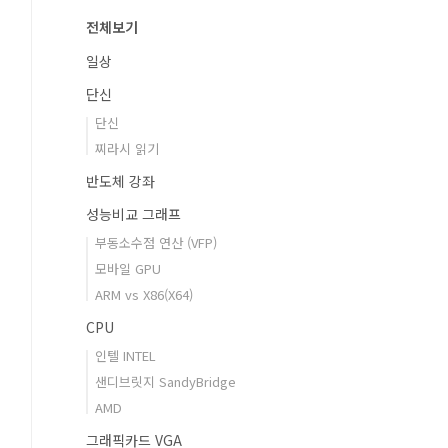
전체보기
일상
단신
단신
찌라시 읽기
반도체 강좌
성능비교 그래프
부동소수점 연산 (VFP)
모바일 GPU
ARM vs X86(X64)
CPU
인텔 INTEL
샌디브릿지 SandyBridge
AMD
그래픽카드 VGA