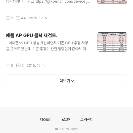
양추정입니다. 링크 https://gfxbench.com/device.js
람들 입장에서 삼성 공정 제품이 더 낮은 전력특성을 보였
p?benchmark=gfx31&os=iOS&api=metal&D=A
다는건 이해하기 힘든 현상이고, 그 때문에 TSMC가 16F
pple+iPhone+6S&testgroup=overall http://ww
F+ 공정으로 생산했다는 소리가 나오게 됩니다. 그럼 진짜
작성시간
2
44
2015. 10. 6.
w.futuremark.com/hardware/mobile/Apple+iPh
16FF 공정으로 14LPE 공정보다 좋은 성능을 보여줄 수
one+6+Plus/review 등등 - GFX벤치 OpenGL , Me
없는가. 확인을 해..
tal 결과 분리해서 확인. 애플이 스스로 A9 다이를 공개했
애플 AP GPU 클럭 재검토.
고, chipworks에서 확인해줬으니 GPU는 6클러스터가
글 내용
거의 확정적입니다. 물론 chipworks에서 확인없이 성급
- 아이폰6S GPU 성능 계산하면서 기존 GPU 추정 사양
하게 얘기했을 가능성도 배제할 수 없지만 가능성은 낮겠
을 근거로 했는데, 기존 추정이 완전 엉망인거 같아서 애플
지요. (링크 : 애플 발표 근거 A9 CPU 사양/..
AP GPU 클럭을 처음부터 재검토 해봤습니다. - A5~A6
X : SGX543, SGX554 기존에는 애플에 들어가는 SGX
작성시간
0
6
2015. 10. 4.
543MP1당 2TMU(2 Tex/cycle)로 봤으나 GFX벤치
결과를 봐서는 1TMU로 보입니다. SGX554에 가서야 2
TMU가 된듯 합니다. (이매지네이션 자료를 보면 기본 1T
더보기
MU에 2TMU는 옵션.) A5 아이폰4S 결과를 보면 텍셀필
레이트 결과로 계산된 클럭(이하 텍셀 추정 클럭)이 262M
Hz 입니다. 기존에 추정이 250MHz 내외였지요. 숫자상
266MHz가 가능성이 높은 클럭이고, 최소한 애플 AP에
서는 벤치마크에서 이론치에 가까운 텍셀필레이트가..
의안내
티스토리
로그인
고객센터
© Daum Corp.