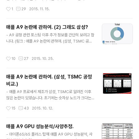
뺐다는 애기도 있습니다. 다이사이즈는 147mm2로 전
결과도 함께 다루겠습니다. 보름만에 올리는거 같네요. 그
작성시간
1
29
2015. 11. 15.
작..
동안 쌓인 숙제 하나둘씩 처리하겠습니다. 링크 A9 : htt
p://browser.primatelabs.com/geekbench3/355
8850 A9X : http://browser.primatelabs.com/gee
애플 A9 논란에 관하여. (2) 그래도 삼성?
kbench3/4156653 - 사양 애플 A9 Twister 듀얼코어
글 내용
- A9 공정 관련 포스팅 이후 추가 정보를 간단히 보려고 합
1.85GHz L1 캐시 32KB/32KB (명령어/데이터) L2 캐
니다. (링크 : 애플 A9 논란에 관하여. (삼성, TSMC 공정
시 3MB L3 캐시 8MB 삼성 14LPE/TSMC 16FF 애플
비교.)) 사실 이게 안 다룰 수도 없지만, 다루기도 애매한 주
A9X Twister 듀얼코어 2.26GHz L1 캐시 32KB/32K
제입니다. 뭘해도 결국 결과론적인 해석 밖에 할 수 없고,
B (명령어/데이터) L2 캐시 3MB L3..
작성시간
10
27
2015. 10. 25.
설령 뭔가 알고 얘기를 한다해도 근거를 대다보면 결과론
적 해석으로 보이게 됩니다. 한다고 해서 딱히 이득이 있는
것도 아니고, 공격당할 여지만 만드는 꼴. 이쪽에서는 보기
애플 A9 논란에 관하여. (삼성, TSMC 공정
드문 파운드리 이원화 사례라서 그냥 넘어가기도 그렇고
비교.)
요. - A9 제조사 판별앱 현재 결과. (링크 : http://demo.
글 내용
hiraku.tw/CPUIdentifier/) 현재 결과는 약 26만건이며
- 애플 A9 프로세서 제조가 삼성, TSMC로 알려진 이후
제조사 비율은 삼성 : TSMC = 7 : 3 을 향해 가고 있습니
많은 논란이 있었습니다. 초기에는 숫자상 노드가 크다는
다. 이렇게되면 이전 포스..
이유로 TSMC가 까이다가 보드 ID를 통한 AP 제조사 판
작성시간
15
43
2015. 10. 12.
별 앱이 나오고 삼성제의 배터리 성능이 더 안 좋게나오면
서 다시 삼성이 까이고 있습니다. (대상이 TSMC건 삼성
이건 대다수는 비판이라고 볼 수도 없고 비난 수준도 못 됩
애플 A9 GPU 성능분석/사양추정.
니다. 깐다는 말 말고는 표현할 수 있는 방법이 없는 저질
글 내용
- 아이폰6S/6S 플러스 탑재 애플 A9 GPU 성능분석, 사
논쟁입니다.) 노드 숫자 차이로만 공정성능을 판단하는 사