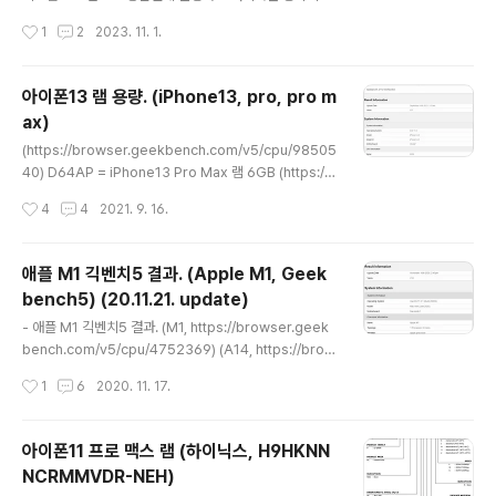
+6.7%클럭당점수 향상이 꽤 큰데 그래프를 보면 알 수 있
로 공개되지 않은 사양이나 대충 훑어보겠음. - 긱벤치6 (h
작성시간
1
2
2023. 11. 1.
듯이 특정 테스트(Object Detection) 향상치가 커서전
ttps://browser.geekbench.com/v6/cpu/334368
반적인 ..
1) 알려진대로 CPU 코어는 4+4 구성. 캐시 정보는 리틀
코어 기준인듯한데 M2와 동일함. 성능코어 클럭은 4.05
아이폰13 램 용량. (iPhone13, pro, pro m
GHz - 긱벤치6 컴퓨트 (https://browser.geekbenc
ax)
h.com/v6/compute/1206993) GPU는 알려진대로 1
글 내용
0코어. 클럭은 1000MHz로 나오지만 1398MHz인 M2
(https://browser.geekbench.com/v5/cpu/98505
도 시스템 정보에서는 1000MHz로 나와서 신뢰할 수 없
40) D64AP = iPhone13 Pro Max 램 6GB (https://
는 값임. 정확한건 다른 벤치마크나 정보가 나와야겠지만
browser.geekbench.com/v5/cpu/9850542) D17
작성시간
4
4
2021. 9. 16.
M2-A15 GPU 클럭만 비교하..
AP = iPhone13 램 4GB (https://browser.geekben
ch.com/v5/cpu/9851328) D63AP = iPhone13 Pr
o 램 6GB - 아이폰13 램 용량 iPhone13 Pro Max - 6
애플 M1 긱벤치5 결과. (Apple M1, Geek
GB iPhone13 Pro - 6GB iPhone13 - 4GB iPhone1
bench5) (20.11.21. update)
3 mini는 D16AP이며 아직 긱벤치에 올라오지 않았으며
글 내용
4GB로 추정. 따로 적지는 않았지만 시스템 정보의 해상도
- 애플 M1 긱벤치5 결과. (M1, https://browser.geek
정보도 모델과 일치함. - 너무 짧아서 날먹인듯.
bench.com/v5/cpu/4752369) (A14, https://brow
ser.geekbench.com/v5/cpu/4766995) 클럭 3.2
작성시간
1
6
2020. 11. 17.
GHz 8코어 : 빅코어x4 + 리틀코어x4 로 알려져있는데
싱글-멀티 점수나 발표 내용을 봤을 때 맞는듯. 캐시는 A1
4와 차이없음. 코어당 캐시용량 표기인 것도 있어서 코어
아이폰11 프로 맥스 램 (하이닉스, H9HKNN
수 차이에 따른 총용량 차이는 있을 수 있고, 아직 시스템
NCRMMVDR-NEH)
정보가 정확하지 않을 수도 있음. - 긱벤치5 동클럭 성능
글 내용