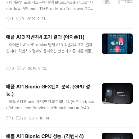
비교. 맥북도 아니고 맥미니 결과여서 최대 성능은 나올만
- 아이폰11 프로 맥스 분해 결과 https://ko.ifixit.com/T
큼 나온 것으로 볼 수 있겠고, 테스트별 성능 분포로 보아 A
eardown/iPhone+11+Pro+Max+Teardown/126
14와 같은 아키텍처로 추측됨. 개인적으로 M1용 아키텍처
000 , ifixit 램은 SK하이닉스 H9HKNNNCRMMVDR-
작성시간
1
0
2019. 9. 21.
가 따로 있을 가능..
NEH - 하이닉스 메모리 part number decoder 그대로
조회하면 아직 (인터넷 상에서) 안 나옴. part number d
ecoder를 참고하면 LPDDR4X 4GB는 거의 확실. (htt
애플 A13 긱벤치4 초기 결과 (아이폰11)
ps://www.skhynix.com/eng/support/technicalSu
글 내용
- 아이폰11/Pro/Pro Max 탑재 A13 긱벤치4 초기 결과
pport.jsp) part numbering하고 H9HKNNNCRMM
입니다. 긱벤치5 결과도 올라오긴 했는데 기존 다른 제품
VDR-NEH를 맞춰보면, H : hynix 9 : lp dram HK : 시
결과 정리가 안 된 것도 있고, 사이트에서 점수 순으로 정렬
트에는 없지만 이 제품인 LPDDR4 혹은 LPDDR4X 인건
이 안 돼서 긱벤치5 결과는 다음에 기회가 되면 다룰 수 있
확실. 아..
작성시간
0
9
2019. 9. 12.
을듯. - 긱벤치4 시스템 정보 링크 : http://browser.gee
kbench.com/v4/cpu/14601046 , http://browser.
geekbench.com/v4/cpu/14528580 아직 제품 정보
애플 A11 Bionic GFX벤치 분석. (GPU 성
등록이 안 돼서 iPhone12로 검색해야 나옵니다. mother
능.)
보드 정보를 보면 N104AP, D421AP가 있습니다. 아이폰
글 내용
X 계열을 보면 XR : N821AP / XS : D321AP / XS MA
- 애플 A11 Bionic GFX벤치 분석입니다. (링크 : https://
X : D331pAP 디스플레이 등 사양상 1..
gfxbench.com/device.jsp?benchmark=gfx40&o
s=iOS&api=metal&D=Apple+iPhone+8+Plus&t
작성시간
1
25
2017. 10. 14.
estgroup=overall) - 발표치 애플 디자인 GPU (자체
설계?) A10 대비 성능 +30% A10 성능에서 전력 절반. -
GPU 다이 (왼쪽 A11 링크 : http://www.techinsights.
애플 A11 Bionic CPU 성능. (긱벤치4)
com/about-techinsights/overview/blog/apple-i