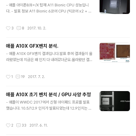
글 내용
- 애플 아이폰8/8+/X 탑재 A11 Bionic CPU 성능입니
phone-8-teardown/) (오른쪽 A10 링크 : http://ww
다. - 발표 정보 A11 Bionic 6코어 CPU (빅코어 x2 + 리
w.techinsights.com/about-techinsights/overvie
틀코어 x4) Performance 코어 (빅코어) 성능 A10 대비
w/blog/apple-iphone-7-t..
+25% High-efficiency 코어 (리틀코어) 성능 A10 대
작성시간
3
8
2017. 10. 2.
비 +70% 멀티 스레드 성능 +70% GPU 성능 A10 대비
+30% A10과 같은 성능에서 소비전력 절반. 뉴럴 엔진 추
가. - 다이 (출처 : http://www.techinsights.com/abo
애플 A10X GFX벤치 분석.
ut-techinsights/overview/blog/apple-iphone-8
글 내용
-teardown/) TSMC 10nm 공정 (10FF ?) 면적 87.66
- 애플 A10X GFX벤치 결과입니다.발표 후에 결과들이 올
mm^2 (A10 123.72mm^2) A10 대비 전체 면적 -4
라왔었는데 지금은 왜 인지 다 내려갔더군요.올라왔던 결
1% 빅..
과 적어놨던거니 다시 결과가 올라왔을 때 달라질 수도 있
습니다. - A10X 공정 / GPU 아키텍처12코어(12클러스
작성시간
1
19
2017. 7. 2.
터)라고 애플이 사양만 공개했을뿐 (늘 그렇듯이) 자세한
종류는 밝혀지지 않았습니다.Techinsight가 공개한 이미
지를 보면(링크 : http://www.techinsights.com/abou
애플 A10X 초기 벤치 분석 / GPU 사양 추정
t-techinsights/overview/blog/10nm-rollout-mar
글 내용
ching-right-along/) 공정은 TSMC 10nm 공정입니다.
- 애플이 WWDC 2017에서 신형 아이패드 프로를 발표
덕분에 CPU 사양이 증가했음에도 면적은 줄어들었습니
했습니다. 10.5/12.9 인치가 발표되었는데 12.9인치는 기
다.오른쪽 아래 CPU 코어 사이에 L2 캐시가 보이는데 규
존 프로를 대체, 10.5인치는 기존 9.7인치를 대체하게 됩
모로 보아 L3 캐시없..
니다. - A10X 이와 함께 신규 프로세서인 A10X도 공개됐
작성시간
2
33
2017. 6. 11.
습니다. 6코어 CPU, 12코어 GPU AP 위쪽, 오른쪽에 A
9X 때와 같은 방식의 메모리가 배치되어 있어 메모리 버스