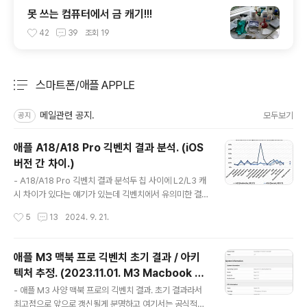
못 쓰는 컴퓨터에서 금 캐기!!!
42
39
조회
19
스마트폰/애플 APPLE
분류 전체보기
주요 글 목록
메일관련 공지.
모두보기
공지
애플 A18/A18 Pro 긱벤치 결과 분석. (iOS
버전 간 차이.)
글 내용
- A18/A18 Pro 긱벤치 결과 분석두 칩 사이에 L2/L3 캐
시 차이가 있다는 얘기가 있는데 긱벤치에서 유의미한 결
과 차이를 보이지는 않음.자세히 말하면 점수 차이가 있긴
작성시간
5
13
2024. 9. 21.
하지만 오차범위이고 테스트 숫자 차이도 커서 유의미한
차이로 보기 어려움.앞으로 테스트 결과가 많이 누적되면
차이가 명확히 보일 수도 있겠으나 현재까지는 아님. - 싱
애플 M3 맥북 프로 긱벤치 초기 결과 / 아키
글코어, 클럭당점수긱벤치5 A17 대비 싱글코어 점수 +1
텍처 추정. (2023.11.01. M3 Macbook Pr
2% / 클럭당점수 +4.5%클럭당점수에서 A16 → A17의
글 내용
o) (update 23.11.06.)
향상치보다는 크지만 인상적인 향상이라고 보기는 어려
- 애플 M3 사양 맥북 프로의 긱벤치 결과. 초기 결과라서
움. 긱벤치6 A17 대비 싱글코어 점수 +14% / 클럭당점수
최고점으로 앞으로 갱신될게 분명하고 여기서는 공식적으