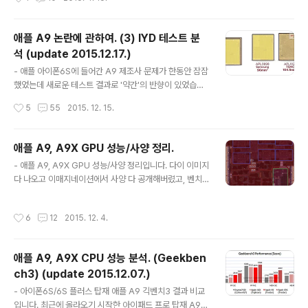
발표 성능을 보겠습니다. 아이패드 프로 12.9와 같은 A9X
를 사용했기때문에 성능의 기준으로 삼을 수 있습니다. 보
면 12.9"가 CPU 2.5배, 9.7"가 CPU 2.4배입니다. 12.
애플 A9 논란에 관하여. (3) IYD 테스트 분
9"의 CPU 클럭이 2.25GHz 였는데 이걸 토대로 정말 간
석 (update 2015.12.17.)
단하게 CPU 클럭은 2.25GHz x2.4/2.5 = 2.16GHz 라
글 내용
고 계산하고, 이러한 클럭다운은 제품 크기가 작아지도 배
- 애플 아이폰6S에 들어간 A9 제조사 문제가 한동안 잠잠
터리가 줄어들었기때문에 소비전력을 줄이기위한 조치이
했었는데 새로운 테스트 결과로 '약간'의 반향이 있었습니
다. 라고 설명하는게 흔한 패턴일겁니다. 하지만 진짜 그럴
다. IYD의 아이폰6S 리뷰에서 두 제조사 탑재 제품의 배터
작성시간
5
55
2015. 12. 15.
까요? 지난 A9, A9X의 성능 발표를..
리 테스트, 쓰로틀링 테스트 결과가 나왔습니다. (링크 : htt
p://iyd.kr/840) 원문이나 리플에서도 누누히 강조하듯이
한 두개 제품의 결과로 구체적인 수치나 단정적인 결론을
애플 A9, A9X GPU 성능/사양 정리.
이끌어내는건 무리가 있습니다. 대략적인 결론을 낼 수 밖
글 내용
- 애플 A9, A9X GPU 성능/사양 정리입니다. 다이 이미지
에 없습니다. 이 글도 이런 점을 바탕에 깔고 읽으시길. -
다 나오고 이매지네이션에서 사양 다 공개해버렸고, 벤치
(일단) 결과(부터) 제조사 간 비교 결과는 3가지입니다. G
마크는 다 나왔는데 이런 결과론적 끼워맞추기를 분석이라
FX벤치 배터리 테스트, 긱벤치3 배터리 테스트, 긱벤치 루
고 말할 수가 없네요. 그냥 결과 정리입니다. - 다이 다이 이
프라는 자체 기준에 의한 배터리 테스트. 이 중 기존에 없던
작성시간
6
12
2015. 12. 4.
미지는 다 나왔습니다. A9는 이미 애플이 공개해서 6클러
새로운 데이터는 긱벤치 루프 결과입니다. 테스트 자체는..
스터로 결론 났고, A9X는 이번에 나왔네요. (링크 : 애플 A
9 논란에 관하여. (2) 그래도 삼성?) 듀얼코어, 12클러스터
애플 A9, A9X CPU 성능 분석. (Geekben
입니다. 메모리 인터페이스는 128bit 입니다. 이건 전작에
ch3) (update 2015.12.07.)
서 예상할 수도 있고 벤치마크 결과로도 알 수 있는 부분이
글 내용
니 특별한건 아니고. A9와 다르게 L3 캐시가 없습니다. 메
- 아이폰6S/6S 플러스 탑재 애플 A9 긱벤치3 결과 비교
모리 인터페이스(=대역폭)이 넓어서 성능 영향이 낮아서
입니다. 최근에 올라오기 시작한 아이패드 프로 탑재 A9X