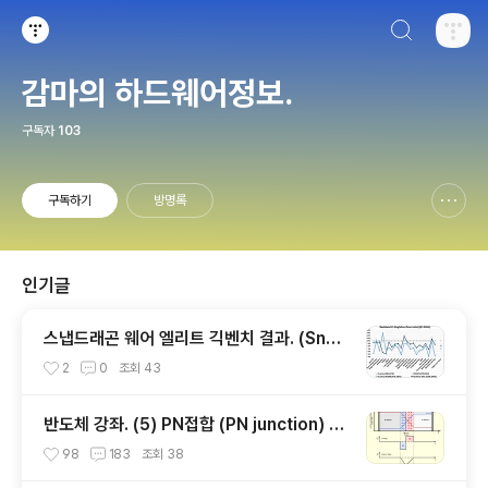
검색하기
티스토리
감마의 하드웨어정보.
구독자
103
구독하기
방명록
신고하기 레이어
열기
인기글
스냅드래곤 웨어 엘리트 긱벤치 결과. (Snap
dragon Wear Elite, SW6100?)
2
0
조회
43
반도체 강좌. (5) PN접합 (PN junction) 개
념편.
98
183
조회
38