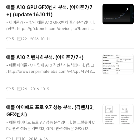
가 128bit인걸 알 수 있습니다. (A10X라고 이름붙인 시점
애플 A10 GPU GFX벤치 분석. (아이폰7/7
에서 예상 가능한 부분입니다.) 기존 아이패드 프로(A9X)
+) (update 16.10.11)
대비 CPU +30%, GPU +40% - A10X 긱벤치 시스템
글 내용
정보 제품 발표 후 얼마 지나지 않아 긱벤치4 결과가 올라
- 아이폰7/7+ 탑재 애플 A10 GFX벤치 결과 분석입니다.
오고 있습니다. (링크 : http://browser.primatelabs.c
(링크 : https://gfxbench.com/device.jsp?benchm
om/v4/cpu/3..
ark=gfx40&os=iOS&api=metal&cpu-arch=ARM
작성시간
5
22
2016. 10. 11.
&hwtype=GPU&hwname=Apple%20A10%20G
PU&did=28447322&D=Apple%20iPhone%207
https://gfxbench.com/device.jsp?benchmark=g
애플 A10 긱벤치4 분석. (아이폰7/7+)
fx40&os=iOS&api=metal&cpu-arch=ARM&hwty
글 내용
- 애플 아이폰7/7+ 탑재 A10 긱벤치4 분석입니다. (링크
pe=GPU&hwname=Apple%20Metal%20Render
: http://browser.primatelabs.com/v4/cpu/49433
er&did=38668414&D=Apple%20iPhone%20
4) 결과마다 점수 편차는 있으나 고만고만한 수준이라 적
7%20Plus) OpenGL, Metal 결과 중 높은 쪽으로 취합
당히 높은 결과로 잡았습니다. - 긱벤치4 테스트 구성 긱벤
됐습니다. - 애플 발표치 발표..
작성시간
5
26
2016. 10. 9.
치4 얘기를 먼저해야될거 같네요. 긱벤치3 에서 넘어오면
서 많은 변화가 있었습니다. 테스트 항목의 변경은 당연한
거지만 하나하나 뜯어보는건 큰 의미가 없을 것이고, 중요
애플 아이패드 프로 9.7 성능 분석. (긱벤치3,
한건 각 항목의 점수 구성이 어떻게 바뀌었나 하는걸겁니
GFX벤치)
다. Cryptography : AES 1항목 - 총점에 5% 반영 Inte
글 내용
ger : LZMA~CAMERA 의 12항목 - 총점에 45% 반영
- 애플 아이패드 프로 9.7 성능 분석입니다. 늘 그렇듯이 C
Floating Point : SGEMM~Face Detection 의 9항목
PU 관련 성능은 긱벤치3, GPU 관련 성능은 GFX벤치를
- 총점에 ..
근거로 할겁니다. - CPU : 반토막 난 메모리 우선 애플의
작성시간
1
10
2016. 4. 16.