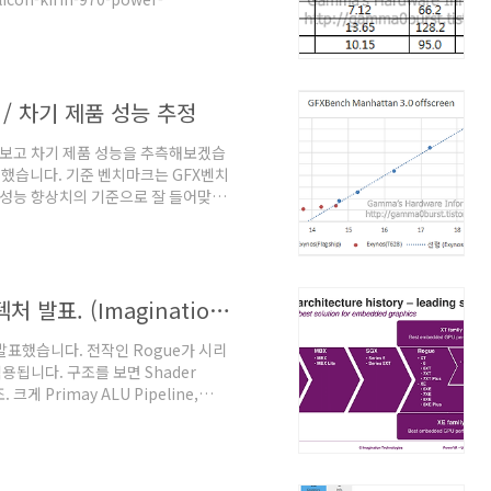
:
awei+Honor+View+10+%28V10%2C+BKL-
 엑시노스8895, 7885와 비교입니다. 엑시
 / 차기 제품 성능 추정
세를 보고 차기 제품 성능을 추측해보겠습
 했습니다. 기준 벤치마크는 GFX벤치
 성능 향상치의 기준으로 잘 들어맞는
 빠졌습니다. - 엑시노스 Mali-
부진했으나 T760이 들어가면서 현재의
형적인 성능 증가를 보이며 대략 1년
노스(아마도 엑시노스9810)이 18년 3
이매지네이션 PowerVR Furian 아키텍처 발표. (Imagination PowerVR Furian)
 발표했습니다. 전작인 Rogue가 시리
적용됩니다. 구조를 보면 Shader
 크게 Primay ALU Pipeline,
 ALU Pipeline은 7XT로 치면 FP16
됩니다. Primay ALU Pipeline 구
 연산인데 반해, Furian은 1MAD+1MUL