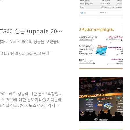
unknown 시스템 정보를 보면 이렇습니
. Mali-T830 이 조건으로 찾아보면 가장
MT6755 (Helio P10)으로 보는 Mali-T860 성능 (update 2015.11.18)
벤치 결과로 Mali-T860의 성능을 보겠습니
/3457448) Cortex-A53 옥타
나옵니다. 긱벤치3 싱글점수를 봐도
T6752 (T760MP2 700MHz) 대비
X벤치 (링크 :
..
-T720 그래픽 성능에 대한 분석/추정입니
노스7580에 대한 정보가 나왔기때문에
 커널 정보. (엑시노스7420, 엑시노
크 GFX벤치에서 T720 벤치마크는 미디
출시 후 벤치는 아닌 것 같으니 참고 정
.jsp?
edia+Hi3798CV200&testgroup=info