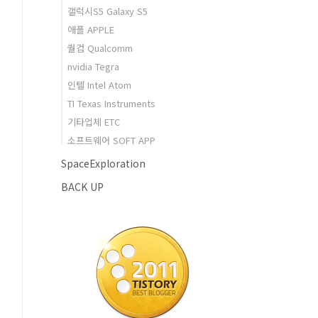
갤럭시S5 Galaxy S5
애플 APPLE
퀄컴 Qualcomm
nvidia Tegra
인텔 Intel Atom
TI Texas Instruments
기타업체 ETC
소프트웨어 SOFT APP
SpaceExploration
BACK UP