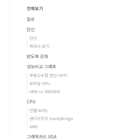
전체보기
일상
단신
단신
찌라시 읽기
반도체 강좌
성능비교 그래프
부동소수점 연산 (VFP)
모바일 GPU
ARM vs X86(X64)
CPU
인텔 INTEL
샌디브릿지 SandyBridge
AMD
그래픽카드 VGA