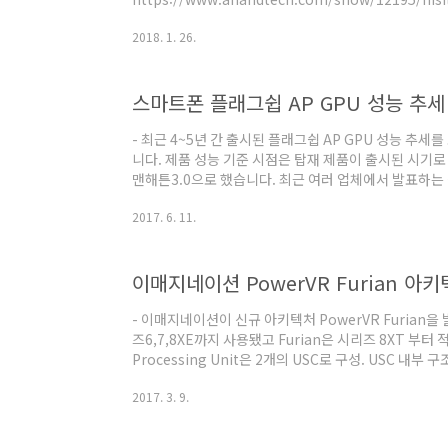
performance-overview) - GFX벤치 결과 분석 (링크 
2018. 1. 26.
https://gfxbench.com/device.jsp?
benchmark=gfx40&os=Android&api=gl&D=Hu
xxx%29&testgroup=overall) Mali-G71 사양인
스마트폰 플래그쉽 AP GPU 성능 추세
노스 드라이버 r0p3, 기린970 드라이버 r8p0 ..
- 최근 4~5년 간 출시된 플래그쉽 AP GPU 성능 추
니다. 제품 성능 기준 시점은 탑재 제품이 출시된 시기로
맨해튼3.0으로 했습니다. 최근 여러 업체에서 발표하는
편입니다. 따라서 맨해튼3.0 을 지원하지 않는 구기종들은
2017. 6. 11.
T628이었던 엑시노스5430 까지는 성능 향상이 지지
성능 향상 추세에 들어서는 것을 확인할 수 있습니다. 선
에 18.7 fps 정도 증가하는 추세를 보입니다. 차기 엑시
월쯤 출시된다면 82.3 fps 정도로 예측됩니다...
- 이매지네이션이 신규 아키텍처 PowerVR Furian을
즈6,7,8XE까지 사용됐고 Furian은 시리즈 8XT 부터 
Processing Unit은 2개의 USC로 구성. USC 내부 구조.
Specialisde ALU Pipeline으로 구성. Specialisde
2017. 3. 9.
ALU, Special function 유닛 에 해당하는 부분으로 추측
성. Rogue 1 pipeline당 2 MAD(MUL and ADD)
입니다. 7XT 블록 다이어그램을 보..