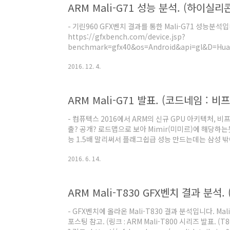
ARM Mali-G71 성능 분석. (하이실리
- 기린960 GFX벤치 결과를 통한 Mali-G71 성능분석입니
https://gfxbench.com/device.jsp?
benchmark=gfx40&os=Android&api=gl&D=Hu
xxx%29&testgroup=overall) - 테스트 결과 - 분
2016. 12. 4.
2.51배, 맨해튼3.1 3.1배, 맨해튼 2.97배, 티렉스 2
맞아들어갑니다. 사양 얘기를 좀 하면 기린950은 900
성능 차이를 봤을 때 실동작 클럭은 800MHz 정도로 보
ARM Mali-G71 발표. (코드네임 : 비프로
려진 900MHz를 그대로 썼냐하면 1도 조건에서 테스트.
- 컴퓨텍스 2016에서 ARM의 신규 GPU 아키텍처, 비프
출? 공개? 로드맵으로 보아 Mimir(미미르)에 해당하는
능 1.5배 말리써서 플래그쉽급 성능 만드는데는 삼성 
8890(Mali-T880MP12)가 기준일까요? 네이밍이 바
2016. 6. 14.
함께 네이밍의 통일성을 위해서 인 것 같기도 하네요. (GP
coherency 측면에서보면 기능적으로 CPU와 같은 
가르드 - 미드가르드 - 비프로스트 로 이어지는 아키텍
ARM Mali-T830 GFX벤치 결과 분석. (
르드(Asgard)가 아닌가 하는 추측도 ..
- GFX벤치에 올라온 Mali-T830 결과 분석입니다. Ma
포스팅 참고. (링크 : ARM Mali-T800 시리즈 발표. (T86