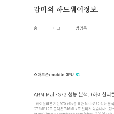
본문 바로가기
감마의 하드웨어정보.
홈
태그
방명록
스마트폰/mobile GPU
31
ARM Mali-G72 성능 분석. (하이실리
- 하이실리콘 기린970 성능을 통한 Mali-G72 성능 분석
G72MP12로 클럭은 746MHz로 알려져 있습니다. (링크
https://www.anandtech.com/show/12195/hisil