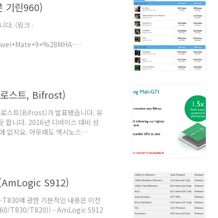
콘 기린960)
다. (링크 :
awei+Mate+9+%28MHA-
석 : 사양 전작인 기린950 대비 카 체이스
.45배입니다. 화웨이가 발표한 2.5배와 잘
MHz로 발표됐지만 엑시노스8890과의
입니다. 그런데 기린960 클럭은 왜 알
스트, Bifrost)
.
로스트(Bifrost)가 발표됐습니다. 유
듯 합니다. 2016년 디바이스 대비 성
밖에 없지요. 아무래도 엑시노스
뀌었습니다. G를 붙인건 Cortex 계열과
U니까 G?) 아래에서 언급되는 Full
비중을 부여하는 느낌도 있습니다. 우트
처 이름때문에 차기 아키텍처는 아스가
AmLogic S912)
li-T830에 관한 기본적인 내용은 이전
0/T830/T820)) - AmLogic S912