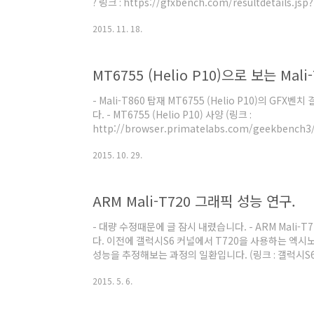
? 링크 : https://gfxbench.com/resultdetails.jsp?
resultid=KjOo7OtW63xkhFJpzhrldQ 링크 :
2015. 11. 18.
https://gfxbench.com/resultdetails.jsp?
benchmark=gfx31&resultid=27838311&D=
다. AmLogic 제품. Cortex-A53 2.0GHz 쿼드코어
가까운 제품은 AmLogic S912 로 추측..
- Mali-T860 탑재 MT6755 (Helio P10)의 GFX
다. - MT6755 (Helio P10) 사양 (링크 :
http://browser.primatelabs.com/geekbench3
2.0GHz GFX벤치 시스템 정보상으로는 1.9GHz로 
2015. 10. 29.
Cortex-A53이 맞습니다. Mali-T860MP2 700MHz M
1.2배 TSMC 28HPC+ 공정인가 보군요. - MT6755 GF
https://gfxbench.com/device.jsp?
ARM Mali-T720 그래픽 성능 연구.
benchmark=gfx31&os=Android&api=gl&D=Med
- 대량 수정때문에 글 잠시 내렸습니다. - ARM Mali
다. 이전에 갤럭시S6 커널에서 T720을 사용하는 엑시
성능을 추정해보는 과정의 일환입니다. (링크 : 갤럭시S6
스5433 64bit, 엑시노스7580)) - 기존 제품 벤치마
2015. 5. 6.
어텍의 MT6735, MT6735M의 것만 있습니다. (제품 
도만 합시다.) 1. 링크 https://gfxbench.com/device
benchmark=gfx30&os=Android&api=gl&D=Him