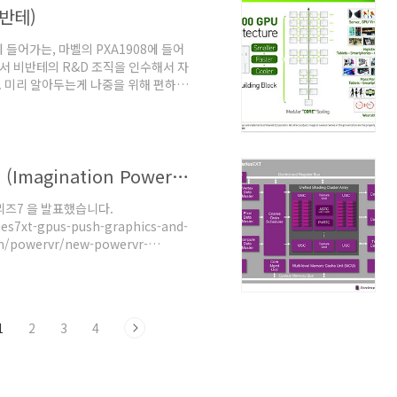
비반테)
F에 들어가는, 마벨의 PXA1908에 들어
에서 비반테의 R&D 조직을 인수해서 자
. 미리 알아두는게 나중을 위해 편하겠
니다. GC7000 시리즈 사양은 이렇습
하기 힘듭니다. 자체적인 기준으로 표기
의 내용을 보면 표의 코어 수는 vec1
듯 합니다. 그렇다면 일단 베가 코어가
이매지네이션 PowerVR 시리즈7 발표. (Imagination PowerVR serise7) (update 2014.11.21)
리즈7 을 발표했습니다.
es7xt-gpus-push-graphics-and-
m/powervr/new-powervr-
bile-and-embedded-gpus
p
.asp - 시리즈 7XE 저가형입니다.
32 x16 ..
1
2
3
4