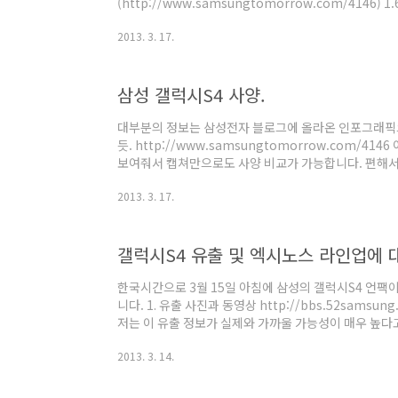
(http://www.samsungtomorrow.com/4146) 
전자는 엑시노스5410 이고, 후자는 스냅드래곤 600 
2013. 3. 17.
플랫폼에 대해 분석해보겠습니다. 퀄컴에서 갤럭시S4에
혔습니다.
(http://www.qualcomm.com/snapdragon/blog
삼성 갤럭시S4 사양.
s-4-launching-select-regions-snapdragon-60
대부분의 정보는 삼성전자 블로그에 올라온 인포그래픽으
듯. http://www.samsungtomorrow.com/4
보여줘서 캡쳐만으로도 사양 비교가 가능합니다. 편해서
서 4.99인치로 커지면서 디스플레이의 가로 길이가 2.
2013. 3. 17.
려 0.8mm 줄었습니다. 좌우 베젤이 3.2mm 정도 줄
증가했는데, 제품 높이는 그대로입니다. 역시나 베젤이 
리의 둥글기가 달라졌다고해도 어찌됐든 제품 크기는 
하긴 합니다. 두 가지 컬러. Cat.4 LTE-Advan..
한국시간으로 3월 15일 아침에 삼성의 갤럭시S4 언팩
니다. 1. 유출 사진과 동영상 http://bbs.52samsung.
저는 이 유출 정보가 실제와 가까울 가능성이 매우 높다
면. 외형. 안투투 시스템 정보. 안투투 앱 상에 올라온
2013. 3. 14.
에 조작설이 제기될 빌미를 제공했지만, 이번 것은 그렇
조작이려면 안투투가 시스템 정보를 인식하는 과정에 
해야하는데 그렇다고 보기에 정보가 너무 구체적이지요.