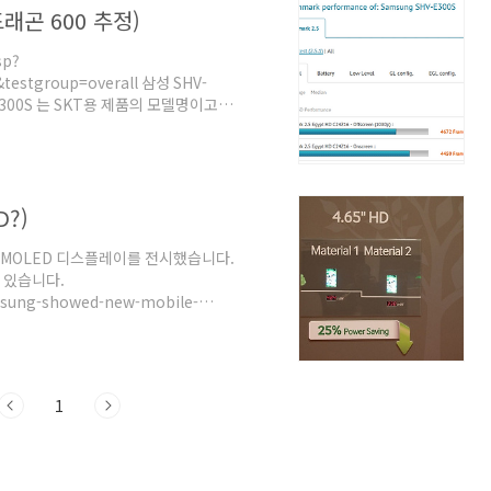
드래곤 600 추정)
sp?
estgroup=overall 삼성 SHV-
E300S 는 SKT용 제품의 모델명이고,
있습니다. 이 제품이 진짜 갤럭시S4 인
갑니다. GPU는 Adreno320
8064 들어간 제품도 시스템 정보에는
은 대부분 저렇게 표기된다고봐도 무방할
D?)
80) AMOLED 디스플레이를 전시했습니다.
 있습니다.
sung-showed-new-mobile-
int/) 여담입니다만 신소재를 사용한 4.65인치
널이 들어간 것일지도 모르겠습니다.
sung-showed-new-mobile-
 삼성의 차기 OL..
1