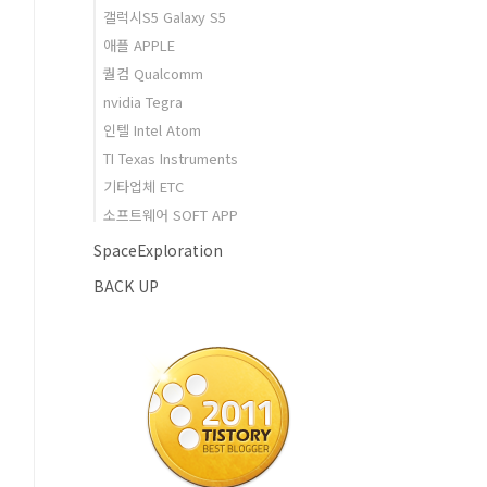
갤럭시S5 Galaxy S5
애플 APPLE
퀄컴 Qualcomm
nvidia Tegra
인텔 Intel Atom
TI Texas Instruments
기타업체 ETC
소프트웨어 SOFT APP
SpaceExploration
BACK UP