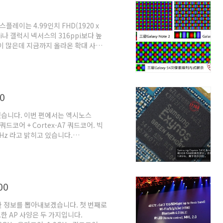
 디스플레이는 4.99인치 FHD(1920 x
pi나 갤럭시 넥서스의 316ppi보다 높
말이 많은데 지금까지 올라온 확대 사진
00001461394_all.shtml) 최초 유출
61/000001461394_all.shtml) 최초
만든 이미지인지 모르겠지만 어쨌든 저런
0
뤘습니다. 이번 편에서는 엑시노스
 쿼드코어 + Cortex-A7 쿼드코어. 빅
GHz 라고 밝히고 있습니다.
 1.6GHz라는 클럭이 A15의 것인지 A7
각됩니다. ISSCC 2013 삼성 자료.
A15 코어가 1.6GHz 아니라면
경우 삼성은 A15 코어를 놔두고 A7 코
00
한 정보를 뽑아내보겠습니다. 첫 번째로
 AP 사양은 두 가지입니다.