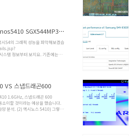
alaxy+S4+Teardown/13947/2) 퀄
 북미판이겠지요? EV-DO 지원이 필요
입니다. 갤럭시S4에 들어가는 스냅드래
 1.7GHz -> 1.9GHz, GPU :
갤럭시S4 그래픽 성능 분석/추정. (Exynos5410 SGX544MP3) update
로 갤럭시S4의 그래픽 성능을 파악해보겠습
ls.jsp?
00S 시스템 정보부터 보지요. 기존에는
갱신되면서 SHV-E300S의 시스템 정보도
 5410 탑재 갤럭시S4의 GPU가
분. 전에는 Adreno320 이었습니다.
5410 안투투 등에서 시스템 정보에 표시
10 VS 스냅드래곤600
0 1.6GHz, 스냅드래곤 600
 대동소이할 것이라는 예상을 했습니다.
사양 분석. (2) 엑시노스 5410) 그렇다
요. 저 둘의 CPU 성능 차이가 어느
인해보겠습니다. 제조사들이 대표 성능
. 여담입니다만, 엔비디아는
못 하기때문에 제대로 된 성능 비교 지