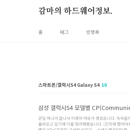
본문 바로가기
감마의 하드웨어정보.
홈
태그
방명록
스마트폰/갤럭시S4 Galaxy S4
10
삼성 갤럭시S4 모델별 CP(Communicat
큰일 하나가 끝나서 이제야 여유가 생겼습니다. 속속들
올라오고 있기에 이를 정리해봤습니다. (진작에 했어야되
별로 AP+CP(BP) 구성을 보지요. - 스냅드래곤600 판.