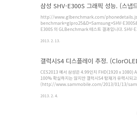
삼성 SHV-E300S 그래픽 성능. (스냅
난 것이 걸리지만, 소위 말하는 도시락이라면 외관이..
http://www.glbenchmark.com/phonedetails.j
benchmark=glpro25&D=Samsung+SHV-E300S&t
E300S 의 GLBenchmark 테스트 결과입니다. SHV-
갤럭시S3가 E210 이었기때문에 갤럭시S4로 추정되고 
2013. 2. 13.
지 여부는 마지막에 다루기로 하겠습니다. 퀄컴 AP가 들어
MSM8960 이라고 나와있지만 의미는 없습니다. APQ
MSM8960 으로 나옵니다. 스냅드래곤S4 이상 제품
갤럭시S4 디스플레이 추정. (ClorOLE
정도. 어쨌든 퀄컴 AP가 들어간건 확실하..
CES2013 에서 삼성은 4.99인치 FHD(1920 x 10
100% 확실하지는 않지만 갤럭시S4 탑재가 유력시되고
(http://www.sammobile.com/2013/01/13/sam
displays-at-ces-gives-us-a-galaxy-s-iv-h
2013. 2. 4.
패널도 공개했지요. 갤럭시 팝이 4.65인치던데 이 패
(http://www.sammobile.com/2013/01/13/sam
displays-at-ces-gives-us-a-galaxy-s-iv-hint/)