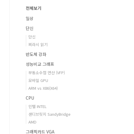
전체보기
일상
단신
단신
찌라시 읽기
반도체 강좌
성능비교 그래프
부동소수점 연산 (VFP)
모바일 GPU
ARM vs X86(X64)
CPU
인텔 INTEL
샌디브릿지 SandyBridge
AMD
그래픽카드 VGA