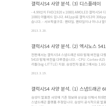
갤럭시S4 사양 분석. (3) 디스플레이
표가 될 수 없다고 주장하면서 SpecINT2000 ..
- 4.99인치 FHD(1920 x 1080) AMOLED 갤럭시S4
1080) 아몰레드 입니다. 441ppi로 갤럭시S3의 306p
습니다. - 서브픽셀구조 : 펜타일. 펜타일이냐 아니냐 
으로 확인해보겠습니다.
2013. 3. 20.
(http://mobile.it168.com/a2013/0313/1461/0
사진. (http://mobile.it168.com/a2013/0313/14
확대 사진입니다. 이게 진짜 확대해서 촬영한 것인지 
갤럭시S4 사양 분석. (2) 엑시노스 541
서브픽셀 배치인 것은 맞습니다...
전편에서는 갤럭시S4 스냅드래곤 600 탑재 버전을 다
5410 탑재 버전을 다루겠습니다. - CPU : Cortex-A15
리틀(big-LITTLE) 지원. 삼성전자 블로그에서는 1.6
(http://www.samsungtomorrow.com/4146)
2013. 3. 19.
의 것인지 논란이 있을 수 있지만, 정황상 A15 클럭으로 생
빅코어가 최대 1.8GHz, 리틀코어가 1.2GHz Cortex-
Cortex-A7 코어가 1.6GHz 라는 얘기가 되는데, 이 
갤럭시S4 사양 분석. (1) 스냅드래곤 6
어..
삼성이 발표한 사양에 기존 정보와 상상을 더해서 최대
스냅드래곤 플랫폼 추정입니다. 삼성이 공식적으로 발표한