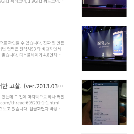
1.6GHz 옥타코어, 1.9GHz 쿼드코어.
입니다. 이 중에서 갤럭시S4 스냅드래곤
 스냅드래곤 600이 탑재되었다고 밝
/2013/03/14/samsung-galaxy-
0-processors) 스냅드래..
로 확인할 수 있습니다. 진짜 잘 만든
146 이번 언팩은 갤럭시S3 와 비교하면서
 좋습니다. 디스플레이가 4.8인치에
4mm 정도 증가했지만, 제품 폭은 오히
어든 것. 세로도 디스플레이가 4.2mm
줄어든 것. 두께는 얇아졌습니다. 모서
약간 줄었는데 두께까지 줄였으니 대단
갤럭시S4 유출 및 엑시노스 라인업에 대한 고찰. (ver.2013.03.14)
이 있는데 그 전에 마지막으로 하나 써봅
com/thread-695291-1-1.html
고 보고 있습니다. 잠금화면과 바탕화
 시스템 정보가 이상하게 변경되는 바람
지 않은 가능성이 높습니다. 저 내용이
개입하여 저런 정보를 표시하도록 조작
 전면 카메라와 베젤에 붙인 것이 어긋