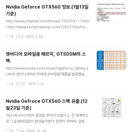
4sp 코어클럭 : 820MHz 쉐이더클럭 : 1640MHz 메모
Nvidia Geforce GTX560 정보.(1월13일
리클럭 : 4000MHz TMU : 64 ROPs : 32 메모리버스 :
기준)
256bit 메모리 : GDDR5 1GB TDP : 180w 스펙은 거
글 내용
의 확정된듯합니다. 기가바이트사의 오버클럭 제품입니다.
http://www.chiphell.com/thread-155494-1-1.htm
클럭이 900/1800/4000MHz(코어/쉐이더/메모리) 소
l http://www.techpowerup.com/138271/GeForc
비전력은 203w 계산해보면 원화로 32만원 정도입니다.
e-GTX-560-called-GTX-560-Ti-and-releases
작성시간
3
2
2011. 1. 13.
더 오버클럭된 버전입니다. SO는..
-Jan-25th.html - GTX560의 출시일이 1월 25일로 알
려졌습니다. - GTX560의 공식명칭은 "Nvidia Geforc
e GTX560 Ti"일 것으로 보입니다. 유출된 지포스 드라
엔비디아 모바일용 페르미, GT500M의 스
이버 266.44에서 다음과 같은 내용이 확인되었습니다. -
펙.
칩헬에 구체적인 스펙과 성능 벤치마크 결과가 올라왔습니
글 내용
다. 진위여부는 불명입니다. 유출된 내용을 정리하면 다음
http://www.nvidia.co.kr/object/geforce_family_k
과 같습니다. - GTX560 Ti 코어 : GF114 스트림 프로세
r.html 엔비디아에서 차세대 모바일용 제품을 발표했습니
서 : 384sp 코어클럭 : 823MHz 쉐이더클..
다. 당연한 수순이지만, 네이밍은 GT500 입니다. 사실 기
작성시간
3
17
2011. 1. 11.
존의 GTX400M, GT400M 의 재탕에 약간의 스펙변경
이 전부라서 신제품이라 부르기도 민망한 수준입니다. 이
런 기존제품의 리브랜딩(Re-Branding)은 AMD의 HD6
Nvidia Gefroce GTX560 스펙 유출.(12
000M도 일부 제품에서 했던 것이니 뭐 그러려니 해야죠.
월23일 기준)
-_-;; 하여간 새로 나온 제품들을 보죠. 새롭게 라인업에 추
글 내용
가된 제품은 총 6종입니다. GTX485M, GT555M, GT
지난 HD6900에서 중국발 루머가 남발되고, 전 세계적으
550M, GT540M, GT525M, GT520M 하나씩 보겠
로 그걸 필터링없이 받아들이면서, 완전히 루머에, 설레발
습니다. - GTX485M GF104(GF114일지도 모르겠네
에 장난이 아니었지요. 나중에 제품이 출시된 후에 허황된
작성시간
0
4
2010. 12. 24.