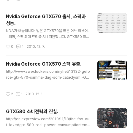
요.)코어의 완전체로 1월(1..
바람이었다게 밝혀졌지요. 그 여파로 루머를 놓고 어떻게
판단해야할지 상당히 애매해졌습니다. 엔비디아 관련 루머
에서 최근에 크게 뒤통수치는 경우가 없었기에 일단은 그
Nvidia Geforce GTX570 출시, 스펙과
대로 올립니다. GTX560의 구체적인 스펙이 유출되었습
성능.
니다. 기본적인 스펙은 이전 포스팅을 참고하세요.(Nvidia
글 내용
Geforce GTX570, 560 소식.(11월18일 기준)) 하여튼
NDA가 오늘입니다. 밑은 GTX570을 받은 어느 리뷰어.
이번 정보로 GTX560의 스펙을 정리해보면, - GTX560
- 외형, 스펙 최대 트리플 SLI 지원합니다. GTX580 코어
코어 : GF114 스트림 프로세서 : 384sp 코어클럭 : 820
는 GF110-375-A1 이었죠. GTX580과 동일한 증기챔
작성시간
0
4
2010. 12. 7.
MHz 쉐이더클럭 : 1640MHz 메모리클럭 : 4000M..
버 방식. 기판은 GTX580과 동일합니다. 차이라면 전원부
가 2개 감소.(6->4) 구성은 비슷한데, GTX580 대비 15
0달러정도 낮은 가격이니, 원가 측면에서 GTX580보다
Nvidia Geforce GTX570 스펙 유출.
수익이 적을 것으로 보입니다. 기판의 유사함때문에 GTX
글 내용
http://www.sweclockers.com/nyhet/13132-gefo
465 -> GTX470 처럼 GTX570 -> 580 으로 바이오
rce-gtx-570-samma-dag-som-cataclysm -GT
스로 변신이 가능하지 않겠느냐는 생각도 할법한데, 아무
X570 GF110 480sp 코어클럭 732MHz 쉐이더클럭 1
래도 그건 힘들겠지요.(해외에서 누군가가 해볼듯;;) GTX
464MHz 메모리클럭 3800MHz 메모리용량 1280MB
570 코어 : GF110 SP : 480개 코어클럭 732MHz 쉐이
작성시간
2
1
2010. 12. 1.
메모리버스 320bit 보조전원 6+6 핀 TDP 225w -성능
더클럭 1464MHz 메모리클럭 380..
예측 벤치상으론 GTX480 대비 오차범위 수준으로 근접,
GTX580대비 -30% 실게임에선 GTX480 대비 -10%,
GTX580 소비전력의 진실.
GTX580 대비 -20% -소비전력 나와봐야 확실해지겠지
글 내용
만, GTX580 대비 40~50w 감소될듯.
http://en.expreview.com/2010/11/18/the-fox-ou
t-foxedgtx-580-real-power-consumptiontemp
erature-surfaced/12013.html Furmark, OCCT같