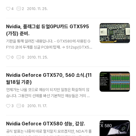
은 부하가 심한 벤치마크 프로그램에서 GTX580의 소비
작성시간
4
2
2010. 11. 25.
전력이 GTX480보다 170w 가까이 덜 나오는데, 이는 출
시 때 밝혔듯이 하드웨어 레벨의 절전기능 덕분이었습니
다. 보조전원에 들어오는 전압과 전류를 실시간으로 모니
Nvidia, 플래그쉽 듀얼GPU카드 GTX595
터링해서 부하상태에서의 소비전력을 스펙 이내로 유지한
(가칭) 준비.
다는건데...... 소비전력과 발열이 허용스펙을 넘어가는걸
글 내용
방지하는 일종의 보호메커니즘인데, 어느정도 일까요. htt
기판을 통해 알려진 내용입니다. - GTX580에 사용된 G
p://www.techpowerup.com/134460/Disable-Ge
F110 코어 두개를 싱글 PCB에 탑재. -> 512sp(GTX58
Force-GTX-5..
0) 일지, 480sp(GTX570 추정) 일지는 불명. - 3개의 D
작성시간
0
0
2010. 11. 25.
VI 출력 지원. - 각 gpu별로 전면에 6개의 메모리 탑재. -
> 기판 앞뒤로 총 12개의 메모리를 탑재해서, 메모리용량
3GB, 384bit의 메모리 버스를 갖을 것으로 추측. - 보조
Nvidia Geforce GTX570, 560 소식.(11
전원이 8+8핀. -> 소비전력은 375w 이하. -> 코어클럭
월18일 기준)
은 GTX580의 772MHz에서 100MHz 가까이 낮아질
글 내용
듯. - 2way SLI 가능. - gpu의 배치로 보아 오른쪽에서
언제가는 나올 것으로 예상이 되지만 일정은 확실하지 않
흡기되어서 DVI 포트쪽의 배기구로 배기되는 블로워팬으
습니다. 그동안의 선례를 봐선 기본적인 예상들은 거의 들
로 보기는 힘듬. 맨 위가 ARES, 아래는 일반적인 블로워팬
어맞으리라고 봅니다만. GTX570 GTX480은 단종되고
작성시간
3
0
2010. 11. 17.
방식. - 쿨링시스템..
GTX570으로 대체됩니다. 480sp를 갖을 것으로 보이
면, 이는 GF110에서 1개의 sm을 막은 것으로, GTX480
과 같은 숫자입니다. 메모리는 1280MB와 1536MB라는
Nvidia Geforce GTX580 성능, 감상.
얘기가 있는데, 1280MB쪽이 최신 정보입니다. 1280MB
글 내용
공식 발표는 나중에 따로 할지말지 모르겠지만, NDA가 풀
일 경우 메모리버스가 320bit, 1536MB의 경우 384bit