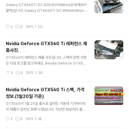
글 내용
어의 모습. GF114-400-A1 종전에 820/1640/4000
Galaxy GTX560Ti GC 835/4000MHz(코어/메모리
MHz(코어/쉐이더/메모리클럭)으로 알려졌던 클럭은, 82
클럭)입니다. Galaxy GTX560Ti GC WhiteEdition 9
2/1644/4008MHz인걸로 확정되었습니다. Nvidia Ge
50/4400MHz(코어/메모리클럭)입니다. 보조전원이 6+
force GTX560 Ti 코어 : GF114 스트림 프로세..
8핀입니다. 6+6핀으로는 오버클럭으로 증가한 소비전력
작성시간
2
0
2011. 1. 23.
이 감당이 안된다는 반증이겠지요. Galaxy GTX560Ti
GC WhiteEdition의 벤치마크결과. GTX570에 10%정
도 떨어지네요. MSI 트윈쿨러를 장착한 오버클럭 제품이
Nvidia Geforce GTX560 Ti 레퍼런스 제
267.77달러에 등록되었다고합니다. 괜찮은 쿨러에 오버
품사진.
클럭까지되었는데 저정도 가격이면, 레퍼런스 제품은 250
글 내용
달러선인게 맞을듯하네요. (Nvidia Geforce GTX560
GTX560의 레퍼런스 제품 사진입니다. 스펙에 관한 사항
Ti 레퍼런스 제품사진.) 국내에서는 30만원대 초반정도?
은 다음 링크를 참고하세요. (Nvidia Geforce GTX560
물론 오버클럭 제품들은 30만원대 중반..
Ti 스펙, 가격정보.(1월18일 기준)) 원래는 쿨러 커버가 검
작성시간
3
0
2011. 1. 20.
은색인데, 해당 사이트에서 이미지를 합성한걸로 보이네
요. 촌스러운 센스. 메모리, 전원부 쿨링용 플레이트도 있
고, 8mm 히트파이프가 3개들어가는 등 꽤나 고급스러운
Nvidia Geforce GTX560 Ti 스펙, 가격
쿨러입니다. GTX460과 비교해서 방열핀의 방열면적도
정보.(1월20일 기준)
늘어났습니다. 길이는 20.9cm이던 GTX460보다 2~3c
글 내용
m정도 더 길어보입니다. 2-way SLI가 가능합니다. 3-w
GTX560이 1월 25일 출시로 알려진 가운데 기가바이트
ay는 공식적으로 지원하지 않네요. 보조전원이 6+6핀. 최
사 제품이 온라인 등록 되었습니다. 지난번 정보에서 클럭
대 225w 공급을 보장합니다. GTX560의 TDP는 180
이 소폭 변동했는가 했는데, 그 이전 정보가 맞는듯. 클럭이
작성시간
2
0
2011. 1. 18.
w로 알려져있고, 극오버클럭 제품도 223w정도인걸로
다시 수정되었습니다. 한자리 수준의 변동이지만 좀 그렇
알..
네요. - GTX560 Ti 코어 : GF114 스트림 프로세서 : 38