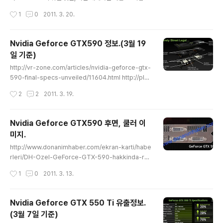
전원부를 쿨링하기위한 자리들이 보입니다. 쿨링팬을 위한
다. - GTX550 TI 코어 : GF116 공정 : TSMC 40nm
작성시간
1
0
2011. 3. 20.
4핀 전원. 뒤에 나오겠지..
스트림 프로세서 : 192개 TMU : 32개 ROP : 24개 코어
클럭 : 900MHz 쉐이더클럭 : 1800MHz 메모리클럭 : 4
104MHz 메모리버스 : 192bit 메모리용량 : 1GB 보조전
Nvidia Geforce GTX590 정보.(3월 19
원 : 6핀 TDP : 116w GF116은 GF106에서 고속, 저속
일 기준)
트랜지스터의 배치만 재조정한 것으로 두 코어간에는 체감
글 내용
할 수 있는 차이는 거의 없다고 봐도됩니다. GTS450과
http://vr-zone.com/articles/nvidia-geforce-gtx-
비교해서, ROP 8개 증가 메모리버스 128 -> 192bit TD
590-final-specs-unveiled/11604.html http://plaz
P 10w 증가 코어클럭 상승(783 -> 900) 메모리클럭 ..
a.fi/muropaketti/artikkelit/naytonohjaimet/ennak
작성시간
2
2
2011. 3. 19.
kokatsaus-nvidia-geforce-gtx-590 슬라이드라고
올라온 정보입니다. 제품 사진이라고 올라온 사진. 1기판
GTX295와 디자인이 거의 같습니다. SLI 슬롯. 8+8핀
Nvidia Geforce GTX590 후면, 쿨러 이
보조전원. 전원부로 보입니다. 지금까지 나온 정보를 종합
미지.
한 스펙입니다. - GTX590 공정 : TSMC 40nm 코어 :
글 내용
GF110 x2 스트림 프로세서 : 512sp x2 코어클럭 : 612
http://www.donanimhaber.com/ekran-karti/habe
MHz (600? 607?) 쉐이더클럭 : 1224MHz 메모리클럭
rleri/DH-Ozel-GeForce-GTX-590-hakkinda-re
: 3..
smiyet-kazanan-bilgiler.htm http://vr-zone.com/
작성시간
1
0
2011. 3. 13.
articles/nvidia-geforce-gtx-590-exposed-a-si
ngle-slot-card--/11563.html 원본. 색반전 처리. DVI
x3 + mini DP 구성입니다. GTX590 의 쿨러 이미지라
Nvidia Geforce GTX 550 Ti 유출정보.
고 올라온겁니다. 쿨러가 플레이트 + 커버 구조인데, 위의
(3월 7일 기준)
것은 그 중 커버만 나온겁니다. 일단 2슬롯 쿨러인걸 알 수
글 내용