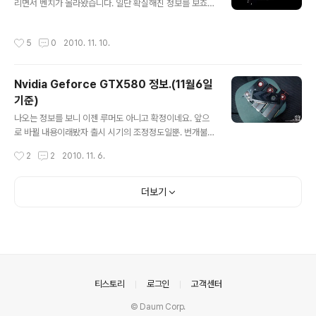
리면서 벤치가 올라왔습니다. 일단 확실해진 정보를 보죠.
입니다. 성능은 GTX480 수준이며, 소비전력은 GTX47
구체적인 정보들은 차후에 더 밝혀질 것으로 보이지만 지
0 수준이라고 하네요. GTX470은 GTX480, 580 대비
금까지 나온 것들과 대동소이하겠죠. 여기까지 갤럭시 제
40~50w정도 덜 먹습니다. 12월 출시가 확정되었다는 소
작성시간
5
0
2010. 11. 10.
품 사진. 코어 다이어그램. 뭔가 획기적인 변화를 예상했는
리도 있습니다. 추가 - 12월 8일 출시. 클럭 코..
데 의외로 평범한 놈이 나왔습니다.;; 그 짧은 기간에 너무
많은걸 바란 것이겠죠. 정숙한 게이밍을 위한 쿨링개선 사
Nvidia Geforce GTX580 정보.(11월6일
항들. 특히 단순한 히트파이프 + 방열판 구조에서 증기챔
기준)
버방식으로 바뀌었습니다. GTX480에선 불판이라고 까
글 내용
이는, 외부노출형 방열판을 선보이더니만 이번엔 럭셔리한
나오는 정보를 보니 이젠 루머도 아니고 확정이네요. 앞으
선택입니다. 후에 언급하겠지만, 이는 쿨링 성능 향상을 이
로 바뀔 내용이래봤자 출시 시기의 조정정도일뿐. 번개불
끌어냅니다. 하지만 그만큼 발열은 여전하다는 반증. ㅜㅜ
에 콩 구워먹듯, 루머 -> 정보유출 -> 확정 -> 발표 이 단
작성시간
2
2
2010. 11. 6.
와트당 성능이 그나마 높아져서 다행이라..
계가 이렇게 빨리 진행되다니;; Nvidia, AMD 양쪽에서 뭐
라도 받은게 있는지 엄청나게 정보를 공개해대는 chiphell
입니다. 믿는 구석이 있는 건지 그냥 깡이건지. 외형. 외형
더보기
은 특별한거 없죠. 전원은 6+8핀. 이 사람이 ㅋㅋ 아직까
진 gpu-z에서 인식오류. 코어 772 메모리 1002(유효 4
008) 쉐이더 1544 이전에 밝혀진대로의 클럭. 진짜인지
모르겠지만 이걸로 나오는 정보가 제법있죠. TDP 244w
: 예상보다 낮은듯. 실 소비전력과 tdp간의 차이가 심하면
또 까이겠죠. GTX480때처럼. SM 16 : ..
의안내
티스토리
로그인
고객센터
© Daum Corp.