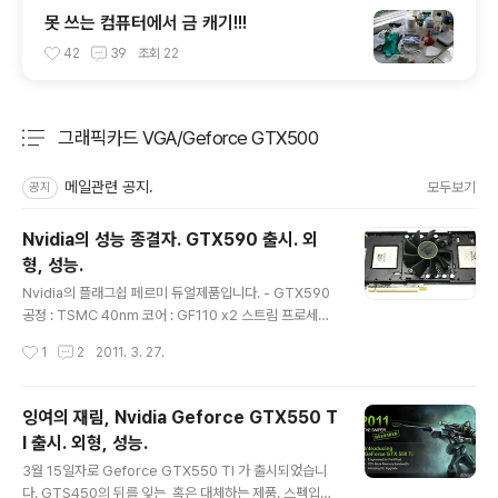
못 쓰는 컴퓨터에서 금 캐기!!!
42
39
조회
22
그래픽카드 VGA/Geforce GTX500
분류 전체보기
주요 글 목록
메일관련 공지.
모두보기
공지
Nvidia의 성능 종결자. GTX590 출시. 외
형, 성능.
글 내용
Nvidia의 플래그쉽 페르미 듀얼제품입니다. - GTX590
공정 : TSMC 40nm 코어 : GF110 x2 스트림 프로세서 :
512개 x2 코어클럭 : 607MHz 쉐이더클럭 : 1215MHz
작성시간
1
2
2011. 3. 27.
메모리클럭 : 3420MHz TMU : 64 x2 ROPs : 48 x2
메모리버스 : 384bit 메모리 : GDDR5 1.5GB x2 TDP :
365w 뒤에 성능얘기에서 나오겠지만, TDP 사기치는건
잉여의 재림, Nvidia Geforce GTX550 T
여전합니다. 윗부분의 커버만 분리가 됩니다. 말이 쉬운거
I 출시. 외형, 성능.
지 도구가 필요한건 여전합니다. 두 코어의 챔버 크기가 다
글 내용
릅니다. 공간의 문제때문에 이렇게 된듯하네요. 어쩌면 배
3월 15일자로 Geforce GTX550 TI 가 출시되었습니
기가 더 잘되기때문에 오른쪽 방열판을 작게한 것일지도.
다. GTS450의 뒤를 잊는, 혹은 대체하는 제품. 스펙입니