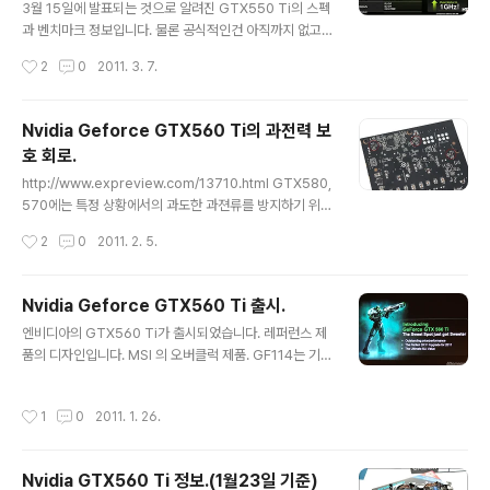
있습니다. GTX295 쿨러와 똑같은 수준으로 비슷한데, 양
3월 15일에 발표되는 것으로 알려진 GTX550 Ti의 스펙
끝의 디자인이 달라서 의심이 좀 덜하네요. 디자인을 통한
과 벤치마크 정보입니다. 물론 공식적인건 아직까지 없고
아이덴티티 유지라는..
유출된 것들입니다. http://ht4u.net/news/23469_ce
작성시간
2
0
2011. 3. 7.
bit_nvidia-vorabinformationen_zur_geforce_gtx
_550_ti/ http://www.computerbase.de/news/har
dware/grafikkarten/nvidia/2011/maerz/gtx-550
Nvidia Geforce GTX560 Ti의 과전력 보
-ti-benchmarks-spezifikationen-termin-und-m
호 회로.
ehr/ http://vr-zone.com/articles/nvidia-geforce
글 내용
-gtx-550-ti-benchmark-leak-/11420.html http://
http://www.expreview.com/13710.html GTX580,
vr-zone.com/articles/nvi..
570에는 특정 상황에서의 과도한 과젼류를 방지하기 위해
서 보호회로가 들어갔습니다. 이는 테스트 결과 소비전력
작성시간
2
0
2011. 2. 5.
절감효과가 확실히 있는 것으로 밝혀졌습니다. (GTX580
소비전력의 진실.) 물론 성능저하도 따라오지만 일반적인
게임상황에서는 작동하는 경우가 없어서 별 문제없는 부분
Nvidia Geforce GTX560 Ti 출시.
입니다. 벤치마크 프로그램급으로 무거운 게임이 나타난다
글 내용
엔비디아의 GTX560 Ti가 출시되었습니다. 레퍼런스 제
면, 보호회로때문에 성능저하가 일어날테고, 그 때는 문제
품의 디자인입니다. MSI 의 오버클럭 제품. GF114는 기본
가 될수있겠습니다만 아직은 먼 얘기로 보입니다. 하여간,
적으로 GF104와 구조가 같지만, 물리적으로 속도가 다른
이 보호회로가 GTX560 Ti에도 있습니다. 위치가 뒷편으
트랜지스터를 사용하는 등 일부 트랜지스터에 변화를 줘서
로 옮겨졌지요. 그런데 모든 제품에 이 보호회로가 있는건
작성시간
1
0
2011. 1. 26.
소비전력의 감소가 이루어졌다고 합니다. 그렇다고 소비전
아닙니다. 갤럭시의 코어 1GHz 오버클럭 제품. 보호회로
력이 엄청나게 줄어드는 것은 아니고, 소비전력 증가 대비
는 없습니다. ..
성능향상치가 높아졌다는 겁니다. (소비전력이 10% 상승
Nvidia GTX560 Ti 정보.(1월23일 기준)
했는데, 성능은 10~40%가 향상되는 식으로.) GF114 코