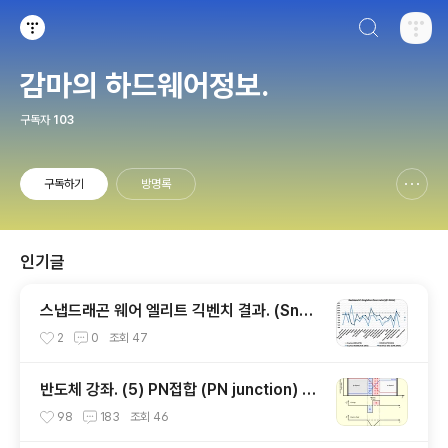
검색하기
티스토리
감마의 하드웨어정보.
구독자
103
구독하기
방명록
신고하기 레이어
열기
인기글
스냅드래곤 웨어 엘리트 긱벤치 결과. (Snap
dragon Wear Elite, SW6100?)
2
0
조회
47
반도체 강좌. (5) PN접합 (PN junction) 개
념편.
98
183
조회
46