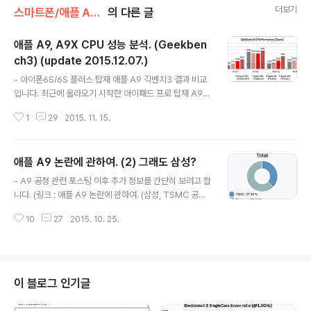
더보기
스마트폰/애플 APPLE
의 다른 글
애플 A9, A9X CPU 성능 분석. (Geekben
ch3) (update 2015.12.07.)
글 내용
- 아이폰6S/6S 플러스 탑재 애플 A9 긱벤치3 결과 비교
입니다. 최근에 올라오기 시작한 아이패드 프로 탑재 A9X
결과도 함께 다루겠습니다. 보름만에 올리는거 같네요. 그
1
29
2015. 11. 15.
동안 쌓인 숙제 하나둘씩 처리하겠습니다. 링크 A9 : htt
p://browser.primatelabs.com/geekbench3/355
8850 A9X : http://browser.primatelabs.com/gee
애플 A9 논란에 관하여. (2) 그래도 삼성?
kbench3/4156653 - 사양 애플 A9 Twister 듀얼코어
글 내용
1.85GHz L1 캐시 32KB/32KB (명령어/데이터) L2 캐
- A9 공정 관련 포스팅 이후 추가 정보를 간단히 보려고 합
시 3MB L3 캐시 8MB 삼성 14LPE/TSMC 16FF 애플
니다. (링크 : 애플 A9 논란에 관하여. (삼성, TSMC 공정
A9X Twister 듀얼코어 2.26GHz L1 캐시 32KB/32K
비교.)) 사실 이게 안 다룰 수도 없지만, 다루기도 애매한 주
B (명령어/데이터) L2 캐시 3MB L3..
10
27
2015. 10. 25.
제입니다. 뭘해도 결국 결과론적인 해석 밖에 할 수 없고,
설령 뭔가 알고 얘기를 한다해도 근거를 대다보면 결과론
적 해석으로 보이게 됩니다. 한다고 해서 딱히 이득이 있는
것도 아니고, 공격당할 여지만 만드는 꼴. 이쪽에서는 보기
드문 파운드리 이원화 사례라서 그냥 넘어가기도 그렇고
이 블로그 인기글
요. - A9 제조사 판별앱 현재 결과. (링크 : http://demo.
hiraku.tw/CPUIdentifier/) 현재 결과는 약 26만건이며