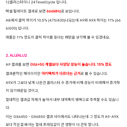
12클러스터이니 24Texel/cycle 입니다.
텍셀 필레이트 결과로 보면
666MHz
로 보입니다.
A8에서 클럭 차이가 10.5% (475/430)나오는데 A9와 A9X 차이는 11% (66
6/600) 입니다.
애플은 11% 정도의 클럭 차이를 둔다는 패턴을 생각해 볼 수 있겠네요.
2. ALU/ALU2
A9 결과를 보면
GX6x50 계열보다 사양당 성능이 높습니다. 15% 정도
결과론적인 해석이지만
아키텍처가 다르다는 근거
로 볼 수 있습니다.
A9X가 그보다 낮게 나온건 클러스터 수 증가에 비해 성능이 비례해서 증가하
지 않기때문일 것이고,
절대적인 결과값 자체가 높아서 내부 대역폭의 병목으로 추측할 수도 있습니
다.
이는 GX6450 - GX6850 결과 사이에서도 나타나는데 그 정도가 A9-A9X
보다 작은걸 봐서는 절대 프레임값이 큰 영향이 더 큰듯 합니다.