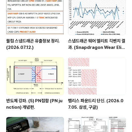
제조사 비율은 삼성 : TSMC = 7 : 3 을 향해 가고 있습니
다. 이렇게되면 이전 포스..
퀄컴 스냅드래곤 유출정보 정리.
스냅드래곤 웨어 엘리트 긱벤치 결
(2026.07.12.)
과. (Snapdragon Wear Elit
e, SW6100?)
반도체 강좌. (5) PN접합 (PN ju
팹리스 파운드리 단신. (2026.0
nction) 개념편.
7.05. 삼성, 구글)