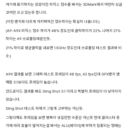
여기에 표기하지는 않았지만 피직스 점수를 봐서는 3DMark에서 여전히 싱글
코어만 쓰고 있는듯 합니다.
(이전 벤치와 다르게 아키텍처간 점수차이는 확실히 나옵니다.)
(A9-A9X 피직스 점수 차이가 48% 정도인데 클럭차이가 22%. 나머지 21%
차이는 A9 쓰로틀링때문인듯.
21% 차이로 평균클럭을 내보면 1.5GHz 정도인데 쓰로틀링 테스트 결과와 비
슷.
)
A9X 결과를 보면 그래픽 테스트 프레임이 48 fps, 42 fps
인데
GFX벤치 맨
해튼 3.1보다도 프레임이 높습니다.
안드로이드 결과를 봐도 Sling Shot 3.1 이라고 특별히 프레임이 더 낮아지지
않습니다.
Sling Shot 테스트 자체가 그렇게 고부하는 아닌듯.
그렇다해도 프레임을 보면 병목이 생길만한 수준은 아닌듯 한데 클러스터 증
가에 따라 효율이 떨어지는걸 봐서는 ALU(쉐이더
)에 부하가 집중되는 형태는