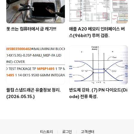
못 쓰는 컴퓨터에서 금 캐기!!!
애플 A20 메모리 인터페이스 버
스(96bit?) 루머 검증.
퀄컴 스냅드래곤 유출정보 정리.
반도체 강좌. (7) PN 다이오드(Di
(2026.05.15.)
ode) 전류 특성.
의안내
티스토리
로그인
고객센터