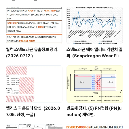
이유. (이하의 이런 류의 일러스트는 모두 後藤 弘茂(Hir
oshige Goto)씨 출처입니다.) G80/G92 코어는 SM(S
treaming Multiprocessor) - TPC(T..
퀄컴 스냅드래곤 유출정보 정리.
스냅드래곤 웨어 엘리트 긱벤치 결
(2026.07.12.)
과. (Snapdragon Wear Elit
e, SW6100?)
팹리스 파운드리 단신. (2026.0
반도체 강좌. (5) PN접합 (PN ju
7.05. 삼성, 구글)
nction) 개념편.