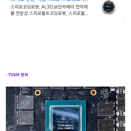
쉽고 재밌게
스피로코딩로봇, AI,3D,보안카메라 전자제
품 전문샵 스피로볼트코딩로봇, 스피로볼트
파워팩, 스피로미니등 스피로 전문몰
- TU104 면적