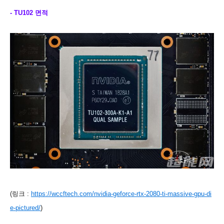
- TU102 면적
(링크 :
https://wccftech.com/nvidia-geforce-rtx-2080-ti-massive-gpu-di
e-pictured/
)