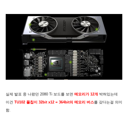
실제 발표 중 나왔던 2080 Ti 보드를 보면
메모리가 12개
박혀있는데
이건
TU102 풀칩이 32bit x12 = 364bit의 메모리 버스
를 갖다는걸 의미
함.