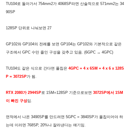
TU104로 돌아가서 754mm2가 4068SP라면 산술적으로 571mm2는 34
90SP
128SP 단위로 나눠보면 27
GP102와 GP104의 전례를 보면 GP104는 GP102와 기본적으로 같은
구조에서 GPC 수만 줄인 구성을 갖추고 있음. (6GPC → 4GPC
)
TU104도 같은 식으로 간다면 풀칩은
4GPC = 4
x 6SM = 4
x 6 x 128S
P = 3072
SP
가 됨.
RTX 2080가
2944SP
로 1SM=128SP 기준으로보면
3072SP에서 1SM
이 빠진 구성
임.
면적에서 나온 3490SP를 만드려면 5GPC = 3840SP가 풀칩이어야 하
는데 이러면 768SP, 20%나 잘라낸다는 얘기임.