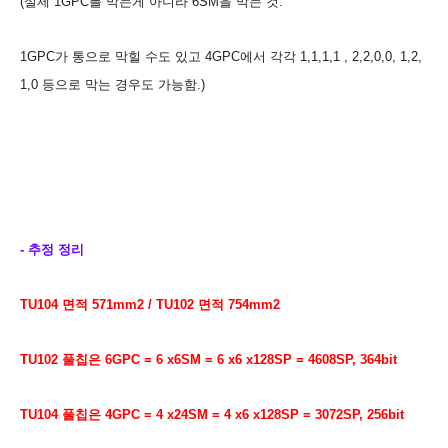
(실제 1GPC를 막는게 아니라 6SM을 막는 것.
1GPC가 통으로 막힐 수도 있고 4GPC에서 각각 1,1,1,1 , 2,2,0,0, 1,2,
1,0 등으로 막는 경우도 가능함.
)
- 추정
정리
TU104 면적
571mm2 / TU102 면적 754mm2
TU102 풀칩은 6GPC = 6 x6
SM = 6 x6
x128SP = 4608SP, 364bit
TU104 풀칩은 4GPC
= 4 x24SM = 4
x6
x128SP = 3072
SP, 256
bit