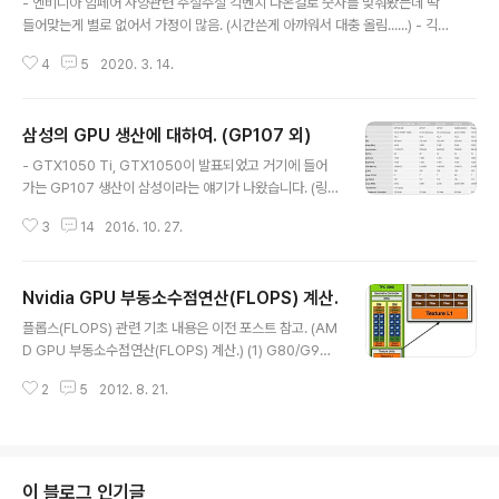
- 엔비디아 암페어 사양관련 주절주절 긱벤치 나온걸로 숫자를 맞춰봤는데 딱
들어맞는게 별로 없어서 가정이 많음. (시간쓴게 아까워서 대충 올림......) - 긱벤
치 컴퓨트 결과 SM 숫자가 기존 제품하고 차원이 달라서 암페어로 추정됨. 118
4
5
2020. 3. 14.
SM, 램 24GB, 1.11GHz (https://browser.geekbench.com/v5/comp
ute/207559) 108 SM, 램 48GB, 1.01GHz (https://browser.geekbe
nch.com/v5/compute/287799) SFFT가 FP 연산성능하고 관련있어서 F
삼성의 GPU 생산에 대하여. (GP107 외)
P32, FP64 연산 성능하고 맞춰봤는데 페르미~튜링 이론성능하고 테스트 결
글 내용
과가 잘 비례하지 않음. FP64 성능은 FP32 성능의 몇분의 1로 정해져서 이 숫
- GTX1050 Ti, GTX1050이 발표되었고 거기에 들어
자를 잘..
가는 GP107 생산이 삼성이라는 얘기가 나왔습니다. (링
크 : http://www.pcgameshardware.de/Nvidia-Pa
3
14
2016. 10. 27.
scal-Hardware-261713/Specials/Geforce-GTX
-1050-Ti-Release-Samsung-1210868/) 엉뚱하게
GTX1050의 출시에 위협을 느낀 AMD가 내놓은 자료로
Nvidia GPU 부동소수점연산(FLOPS) 계산.
GP107이 14nm 공정임이 확인되었습니다. 시기상 14LP
글 내용
P 공정이겠지요. GP107 다이사이즈는 130~135mm2
플롭스(FLOPS) 관련 기초 내용은 이전 포스트 참고. (AM
정도로 알려져있는데 (위에는 132mm2로 나왔네요.) 작
D GPU 부동소수점연산(FLOPS) 계산.) (1) G80/G92
다면 작은 제품이지만 AP와 비교하면 큰 편이고 라인업상
계열 Geforce 8000, Geforce 9000, GT100, 일부
미드레인지에 진입했으니 삼성에게는 의미있는 생산일겁
2
5
2012. 8. 21.
GTX200 계열에 사용. 32비트 단정밀도(Single-Preci
니다. 로우엔드 담당의 하..
sion) 지원. (Geforce 9000 만 지원) 64비트 배정밀도
(Double-Precision) 미지원. G92 는 G80 에서 텍스
처 유닛이 강화되고, 공정이 더 미세화되었다는 것 외에는
동일합니다. Geforce 9000 계열이 사골이라고 욕먹는
이 블로그 인기글