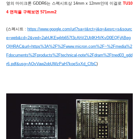
옆의 마이크론 GDDR6는 스펙시트상 14mm x 12mm인데 이걸로
TU10
4 면적을 구해보면 571mm2
(스펙시트 :
https://www.google.com/url?sa=t&rct=j&q=&esrc=s&sourc
e=web&cd=2&ved=2ahUKEwjlrb657f3cAhVZUt4KHVKvD0EQFjABeg
QIHRAC&url=https%3A%2F%2Fwww.micron.com%2F~%2Fmedia%2
Fdocuments%2Fproducts%2Ftechnical-note%2Fdram%2Ftned03_gdd
r6.pdf&usg=AOvVaw2obUWzPaH7koeSxXd_CfbC
)