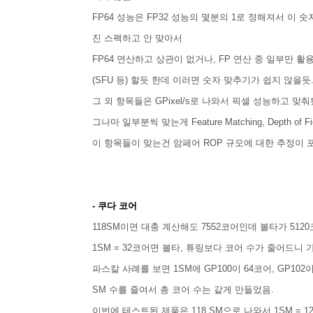
FP64 성능은 FP32 성능의 몇분의 1로 정해져서 이
진 스펙하고 안 맞아서
FP64 연산하고 상관이 없거나, FP 연산 중 일부만 
(SFU 등) 할듯 한데 이러면 숫자 맞추기가 쉽지 않을듯
그 외 항목들은 GPixel/s로 나와서 픽셀 성능하고 
그나마 일부분씩 맞는게 Feature Matching, Depth of Fi
이 항목들이 맞는건 암페어 ROP 규모에 대한 추정이
- 쿠다 코어
118SM이면 대충 계산해도 7552코어인데 볼타가 51
1SM = 32코어면 볼타, 튜링보다 코어 수가 줄어드니 
파스칼 사례를 보면 1SM에 GP100이 64코어, GP1
SM 수를 줄여서 총 코어 수는 같게 만들었음.
이번에 테스트된 제품은 118 SM으로 나와서 1SM = 