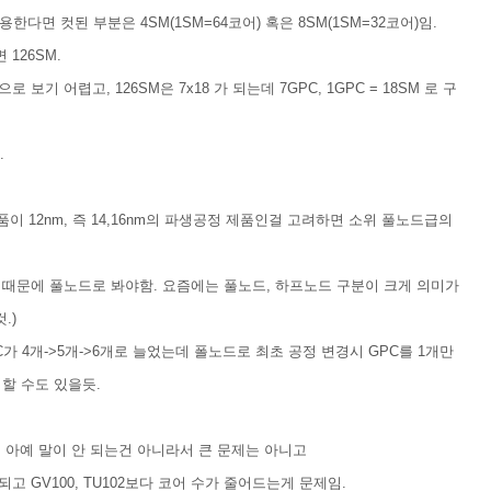
다면 컷된 부분은 4SM(1SM=64코어) 혹은 8SM(1SM=32코어)임.
126SM.
보기 어렵고, 126SM은 7x18 가 되는데 7GPC, 1GPC = 18SM 로 구
.
이 12nm, 즉 14,16nm의 파생공정 제품인걸 고려하면 소위 풀노드급의
정이기때문에 풀노드로 봐야함. 요즘에는 풀노드, 하프노드 구분이 크게 의미가
.)
GPC가 4개->5개->6개로 늘었는데 폴노드로 최초 공정 변경시 GPC를 1개만
할 수도 있을듯.
한데 아예 말이 안 되는건 아니라서 큰 문제는 아니고
 되고 GV100, TU102보다 코어 수가 줄어드는게 문제임.