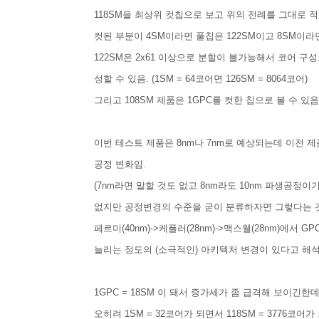
118SM을 최상위 컷칩으로 보고 위의 전례를 그대로 적용한
컷된 부분이 4SM이라면 풀칩은 122SM이고 8SM이라면 
122SM은 2x61 이상으로 분할이 불가능해서 코어 구성으로 
성할 수 있음. (1SM = 64코어면 126SM = 8064코어)
그리고 108SM 제품은 1GPC를 컷한 칩으로 볼 수 있음
이번 테스트 제품은 8nm나 7nm로 예상되는데 이전 제품
공정 변화임.
(7nm라면 말할 것도 없고 8nm라도 10nm 파생공
없지만 공정변경의 수준을 굳이 분류하자면 그렇다는 것
페르미(40nm)->케플러(28nm)->맥스웰(28nm)에서 
늘리는 정도의 (소극적인) 아키텍처 변경이 있다고 해석
1GPC = 18SM 이 돼서 증가세가 좀 급격해 보이긴
오히려 1SM = 32코어가 되면서 118SM = 3776코어가