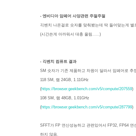
- 엔비디아 암페어 사양관련 주절주절
긱벤치 나온걸로 숫자를 맞춰봤는데 딱 들어맞는게 별로
(시간쓴게 아까워서 대충 올림......)
- 긱벤치 컴퓨트 결과
SM 숫자가 기존 제품하고 차원이 달라서 암페어로 추
118 SM, 램 24GB, 1.11GHz
(
https://browser.geekbench.com/v5/compute/207559
)
108 SM, 램 48GB, 1.01GHz
(
https://browser.geekbench.com/v5/compute/287799
)
SFFT가 FP 연산성능하고 관련있어서 FP32, FP6
하지 않음.