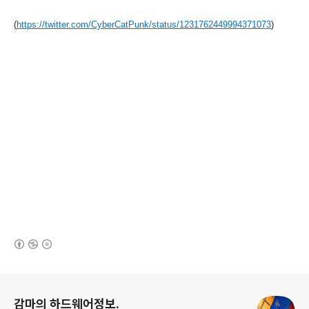
(
https://twitter.com/CyberCatPunk/status/1231762449994371073
)
(새창열림)
로그 정보
감마의 하드웨어정보.