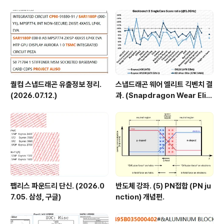
정도로 알려져있는데 (위에는 132mm2로 나왔네요.) 작
다면 작은 제품이지만 AP와 비교하면 큰 편이고 라인업상
미드레인지에 진입했으니 삼성에게는 의미있는 생산일겁
니다. 로우엔드 담당의 하..
퀄컴 스냅드래곤 유출정보 정리.
스냅드래곤 웨어 엘리트 긱벤치 결
(2026.07.12.)
과. (Snapdragon Wear Elit
e, SW6100?)
팹리스 파운드리 단신. (2026.0
반도체 강좌. (5) PN접합 (PN ju
7.05. 삼성, 구글)
nction) 개념편.