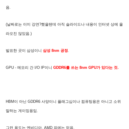
음.
(날짜로는 이미 강연?했을텐데 아직 슬라이드나
내용이 인터넷 상에 올
라오진 않았음.
)
발표한 곳이 삼성이니
삼성 8nm 공정
.
GPU -
메모리
간 I/O
IP이니
GDDR6를 쓰는 8nm GPU가 있다는 것.
HBM이 아닌 GDDR6 사양이니
플래그십이나 컴퓨팅용은 아니고 소위
말하는 게이밍용임.
그런 용도는 엔비디아, AMD 외에는 없음.