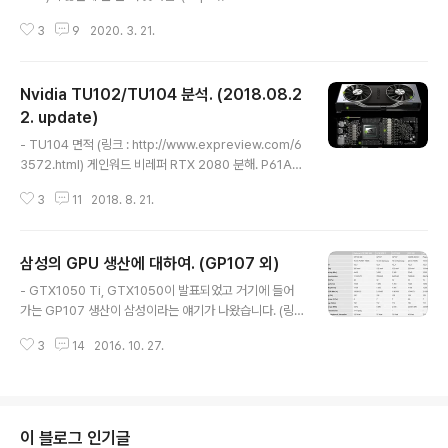
n.com/in/musabjiyasar/?originalSubdomain=in)
3
9
2020. 3. 21.
TSMC 5nm, 삼성 8nm (현재 작업 중) (https://www.li
nkedin.com/in/thuytrantn/) TSMC 16nm,7nm , 삼
성 10nm 날짜가 작년 10월에 끊긴건 이직때문인지 작업
Nvidia TU102/TU104 분석. (2018.08.2
이 끝나거나 job이 바뀐건지 불명. (https://www.linked
in.com/in/brenda-w-a384841/?locale=de_DE) T
2. update)
글 내용
SMC 5nm 셋 다 GPU 관련된건지, 그것도 암페어 관련된
- TU104 면적 (링크 : http://www.expreview.com/6
건지 확실하지는 않음. 12nm 얘기가 없는 것도 뭔가 걸림.
3572.html) 게인워드 비레퍼 RTX 2080 분해. P61A1
하지만 지금..
0이란, P로 시작하는 마킹에서 TSMC 생산인걸 알 수 있
3
11
2018. 8. 21.
음. (링크 : 삼성의 GPU 생산에 대하여. (GP107 외)) 이미
TSMC 12nm 공정으로 알려지기도 했음. 옆의 마이크론
GDDR6는 스펙시트상 14mm x 12mm인데 이걸로 TU
삼성의 GPU 생산에 대하여. (GP107 외)
104 면적을 구해보면 571mm2 (스펙시트 : https://ww
글 내용
w.google.com/url?sa=t&rct=j&q=&esrc=s&sour
- GTX1050 Ti, GTX1050이 발표되었고 거기에 들어
ce=web&cd=2&ved=2ahUKEwjlrb657f3cAhVZ
가는 GP107 생산이 삼성이라는 얘기가 나왔습니다. (링
Ut4KHVKvD0EQFjABegQIHRAC&url=https%3
크 : http://www.pcgameshardware.de/Nvidia-Pa
A%2F%2Fwww.micron.com%2F~..
3
14
2016. 10. 27.
scal-Hardware-261713/Specials/Geforce-GTX
-1050-Ti-Release-Samsung-1210868/) 엉뚱하게
GTX1050의 출시에 위협을 느낀 AMD가 내놓은 자료로
GP107이 14nm 공정임이 확인되었습니다. 시기상 14LP
P 공정이겠지요. GP107 다이사이즈는 130~135mm2
이 블로그 인기글