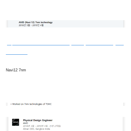
(
https://www.linkedin.com/in/inturi-baby-shamily-913359194/?originalS
ubdomain=in
)
Navi12 7nm