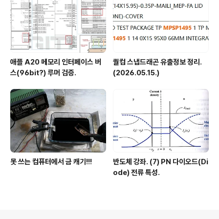
애플 A20 메모리 인터페이스 버
퀄컴 스냅드래곤 유출정보 정리.
스(96bit?) 루머 검증.
(2026.05.15.)
못 쓰는 컴퓨터에서 금 캐기!!!
반도체 강좌. (7) PN 다이오드(Di
ode) 전류 특성.