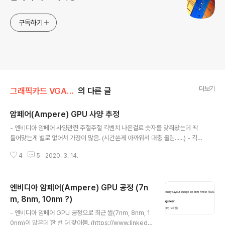
구독하기
더보기
그래픽카드 VGA/엔비디아 NVIDIA
의 다른 글
암페어(Ampere) GPU 사양 추정
글 내용
- 엔비디아 암페어 사양관련 주절주절 긱벤치 나온걸로 숫자를 맞춰봤는데 딱
들어맞는게 별로 없어서 가정이 많음. (시간쓴게 아까워서 대충 올림......) - 긱벤
치 컴퓨트 결과 SM 숫자가 기존 제품하고 차원이 달라서 암페어로 추정됨. 118
4
5
2020. 3. 14.
SM, 램 24GB, 1.11GHz (https://browser.geekbench.com/v5/comp
ute/207559) 108 SM, 램 48GB, 1.01GHz (https://browser.geekbe
nch.com/v5/compute/287799) SFFT가 FP 연산성능하고 관련있어서 F
엔비디아 암페어(Ampere) GPU 공정 (7n
P32, FP64 연산 성능하고 맞춰봤는데 페르미~튜링 이론성능하고 테스트 결
과가 잘 비례하지 않음. FP64 성능은 FP32 성능의 몇분의 1로 정해져서 이 숫
m, 8nm, 10nm ?)
글 내용
자를 잘..
- 엔비디아 암페어 GPU 공정으로 최근 썰(7nm, 8nm, 1
0nm)이 많은데 한 번 더 찾아봄. (https://www.linkedi