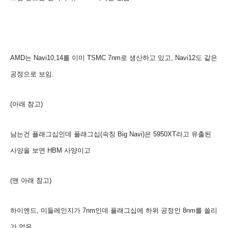
AMD는 Navi10,14를 이미 TSMC 7nm로 생산하고 있고, Navi12도 같은
공정으로 보임.
(아래 참고)
남는건 플래그십
인데
플래그십
(속칭
Big Navi
)은
5950XT라고 유출된
사양을 보면 HBM 사양이고
(맨 아래 참고
)
하이엔드, 미들레인지가 7nm인데 플래그십에 하위 공정인 8nm를 쓸리
가 없음.