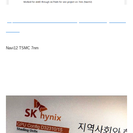
(
https://www.linkedin.com/in/vasanth-reddy-344847152/?originalSubdo
main=in
)
Navi12 TSMC
7nm