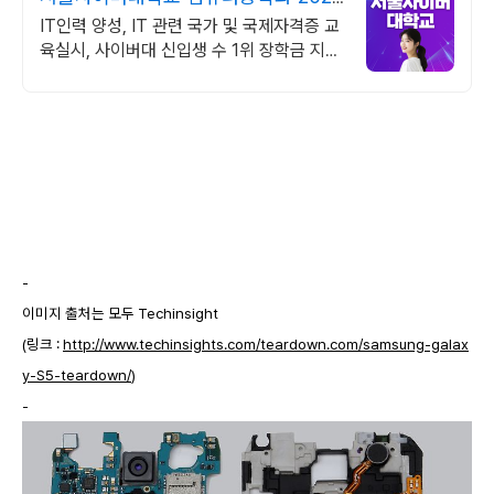
가을학기 신편입생
IT인력 양성, IT 관련 국가 및 국제자격증 교
육실시, 사이버대 신입생 수 1위 장학금 지급
1위, 학사 석사 박사 온라인복수학위까지
-
이미지 출처는 모두 Techinsight
(링크 :
http://www.techinsights.com/teardown.com/samsung-galax
y-S5-teardown/
)
-