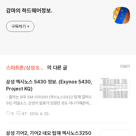
감마의 하드웨어정보.
구독하기
더보기
스마트폰/삼성 SAMSUNG
의 다른 글
삼성 엑시노스 5430 정보. (Exynos 5430,
Project KQ)
글 내용
- 출처는 모두 SM-G900H (엑시노스5422 탑재 갤럭시
S5) 커널소스. 삼성의 발표가 있었던 것도 아니기때문에
실제 출시가 될지 불분명하며, 출시한다 하더라도 커널 내
9
47
2014. 4. 20.
의 사양과 차이가 있을 수 있습니다. 이 점 염두하고 보셨으
면 합니다. - - 코드네임 : Helsinki Helsinki 라는 코드네
임이 보입니다. 코드네임들이 나타난 부분이 있는데 역시
삼성 기어2, 기어2 네오 탑재 엑시노스3250
나 Helsinki가 나타납니다. 다른 부분에서는 Carmen이