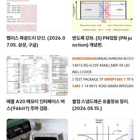
팹리스 파운드리 단신. (2026.0
반도체 강좌. (5) PN접합 (PN ju
7.05. 삼성, 구글)
nction) 개념편.
애플 A20 메모리 인터페이스 버
퀄컴 스냅드래곤 유출정보 정리.
스(96bit?) 루머 검증.
(2026.05.15.)