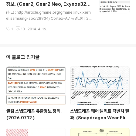
나타납니다. Pega - 엑시노스4x12 로 알려짐. Carmen
정보. (Gear2, Gear2 Neo, Exynos325
글 내용
- 엑시노스 3470 (정황상 Shannon222AP로 추정.) (링
0)
(링크 : http://article.gmane.org/gmane.linux.kern
크 : 삼성 최초의 LTE 원칩 AP, Shannon222AP) Huds
el.samsung-soc/28934) Cortex-A7 듀얼코어. 28
on - ?? Gaia - 엑시노스5250 으로 추정. Adonis - 엑
nm HKMG 공정. (링크 : https://patchwork.kernel.o
시노스5..
1
10
2014. 4. 16.
rg/patch/3961841/) Cortex-A7 듀얼코어. (링크 : htt
ps://patchwork.kernel.org/patch/3961071/) 타겟
클럭은 1.0GHz (링크 : https://patchwork.kernel.or
g/patch/3961831/) 엑시노스3 으로 분류되는 것으로
보아 Cortex-A7 기반 엑시노스는 엑시노스3000 으로
이 블로그 인기글
명명되는듯 합니다. (링크 : https://patchwork.kernel.
org/patch/3961071/) 엑시..
퀄컴 스냅드래곤 유출정보 정리.
스냅드래곤 웨어 엘리트 긱벤치 결
(2026.07.12.)
과. (Snapdragon Wear Elit
e, SW6100?)