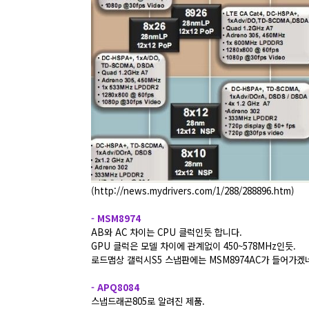
(
http://news.mydrivers.com/1/288/288896.htm
)
- MSM8974
AB와 AC 차이는 CPU 클럭인듯 합니다.
GPU 클럭은 모델 차이에 관계없이 450~578MHz인듯.
로드맵상 갤럭시S5 스냅판에는 MSM8974AC가 들어가겠
- APQ8084
스냅드래곤805로 알려진 제품.