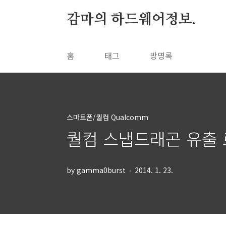
본문 바로가기
감마의 하드웨어정보.
홈
태그
방명록
스마트폰/퀄컴 Qualcomm
퀄컴 스냅드래곤 유출 로
by gamma0burst
2014. 1. 23.