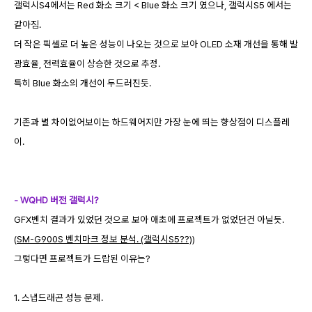
갤럭시S4에서는 Red 화소 크기 < Blue 화소 크기 였으나, 갤럭시S5 에서는
같아짐.
더 작은 픽셀로 더 높은 성능이 나오는 것으로 보아 OLED 소재 개선을 통해 발
광효율, 전력효율이 상승한 것으로 추정.
특히 Blue 화소의 개선이 두드러진듯.
기존과 별 차이없어보이는 하드웨어지만 가장 눈에 띄는 향상점이 디스플레
이.
- WQHD 버전 갤럭시?
GFX벤치 결과가 있었던 것으로 보아 애초에 프로젝트가 없었던건 아닐듯.
(
SM-G900S 벤치마크 정보 분석. (갤럭시S5??)
)
그렇다면 프로젝트가 드랍된 이유는?
1. 스냅드래곤 성능 문제.