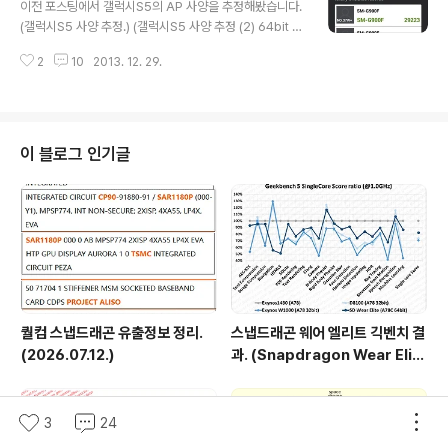
프로세서 탑재는 어렵다고 봤습니다. (링크 : 갤럭시S5 사양 추정 (2) 64bit vs
이전 포스팅에서 갤럭시S5의 AP 사양을 추정해봤습니다.
32bit) 탑재될..
(갤럭시S5 사양 추정.) (갤럭시S5 사양 추정 (2) 64bit v
s 32bit) - 엑시노스5420 리비전. (엑시노스5422 ??)
2
10
2013. 12. 29.
or 스냅드래곤800 리비전. (MSM8974AC ??) 결국 64
비트 프로세서는 힘들다는 얘기. 얼마 전 안투투에서 유출
된 SM-G900F 사양에도 MSM8974AC로 나와있었습
니다. (http://www.antutu.com/view.shtml?id=764
6) 안투투에 나오는 사양이야 신뢰도가 떨어지는 편이지만
이 블로그 인기글
갤럭시S4 때 대부분 안 믿을 때 맞아버린 전례가 있어서
무조건 무시하기도 힘듭니다. 맞다고 봐야할듯. (갤럭시S4
유출 및 엑시노스 라인업에 대한 고찰. (ver.2013.03.1
4)) 그 다음의 논..
퀄컴 스냅드래곤 유출정보 정리.
스냅드래곤 웨어 엘리트 긱벤치 결
(2026.07.12.)
과. (Snapdragon Wear Elit
e, SW6100?)
3
24