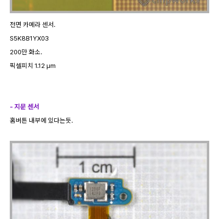
전면 카메라 센서.
S5K8B1YX03
200만 화소.
픽셀피치 1.12 µm
- 지문 센서
홈버튼 내부에 있다는듯.