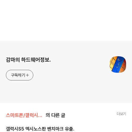
로그 정보
감마의 하드웨어정보.
구독하기
더보기
스마트폰/갤럭시S5 Galaxy S5
의 다른 글
갤럭시S5 엑시노스판 벤치마크 유출.
글 내용