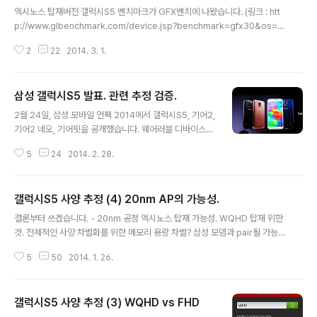
엑시노스 탑재버전 갤럭시S5 벤치마크가 GFX벤치에 나왔습니다. (링크 : htt
p://www.glbenchmark.com/device.jsp?benchmark=gfx30&os=A
ndroid&api=gl&D=Samsung+SM-G900H&testgroup=overall) 시
2
22
2014. 3. 1.
스템 정보입니다. - SM-900H 이전에 안투투에서 유출된 제품명과 같습니다.
엑시노스5422 탑재로 나왔었지요. (링크 : 삼성 엑시노스5422 유출 정보 분
석. (Exynos5422)) - CPU 엑시노스5 옥타. CPU 클럭이 1.3GHz로 나오는
삼성 갤럭시S5 발표. 관련 추정 검증.
데 Cortex-A7 클럭인듯 합니다. 그래픽 벤치마크에서 Cortex-A15가 사용
글 내용
되기는 힘들테니까요. - GPU Mali-T628MP6 엑시노스5420과 같습니다.
2월 24일, 삼성 모바일 언팩 2014에서 갤럭시S5, 기어2,
아래에서 언급하겠..
기어2 네오, 기어핏을 공개했습니다. 웨어러블 디바이스의
경우, 전작이 갤럭시 기어였던데 반해 이번엔 갤럭시가 빠
5
24
2014. 2. 28.
지고 삼성 기어으로 표기되었습니다. 향후 어떻게 라인업
이 진행될지 모르겠지만 일단 갤럭시와는 별개의 라인업으
로 갈 가능성이 보입니다. 당연히 이곳에서의 관심사는 갤
갤럭시S5 사양 추정 (4) 20nm AP의 가능성.
럭시S5 입니다. 디자인, 기능적이 부분은 더 자세하게 다
글 내용
뤄주는 곳이 많으니 하드웨어를 중심으로 보겠습니다. 갤
결론부터 쓰겠습니다. - 20nm 공정 엑시노스 탑재 가능성. WQHD 탑재 위한
럭시S5 디자인은 발표 하루 전 유출되었습니다. 실제 디자
것. 전체적인 사양 차별화를 위한 메모리 용량 차별? 삼성 모뎀과 pair될 가능성
인은 다를 것이라는 현실도피가 있었을 정도로 호불호가
높음. 작게는 한국판, 해외판까지 확대 가능? 갤럭시S5와의 pair를 위한 새로
극명히 갈리는 후면 디자인. 실물은 그나마 괜찮은 것 같은
5
50
2014. 1. 26.
운 갤럭기 기어 출시 가능성. - 기존 예상. 기존 추정은 다음과 같았습니다. (링
데 이렇게 명암이 드러나면서 구멍이 깊은 것처럼 보이는
크 : 갤럭시S5 사양 추정.) AP : 엑시노스5420의 리비전 제품(가칭 엑시노스5
사진에서는 환공포증이 연상될 정도로 ..
422?) or 퀄컴 스냅드래곤800 MSM8974Pro(AC?) RAM : 3GB 디스플
갤럭시S5 사양 추정 (3) WQHD vs FHD
레이 : 5.25인치 WQHD(2560 x 1440) or FHD(1920 x 1080) 64비트
글 내용