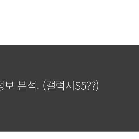
정보 분석. (갤럭시S5??)