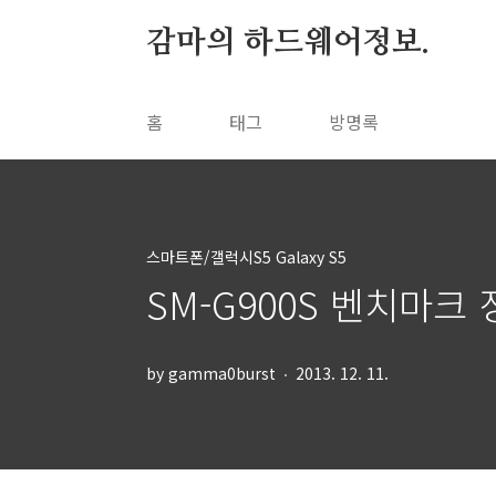
본문 바로가기
감마의 하드웨어정보.
홈
태그
방명록
스마트폰/갤럭시S5 Galaxy S5
SM-G900S 벤치마크 
by gamma0burst
2013. 12. 11.