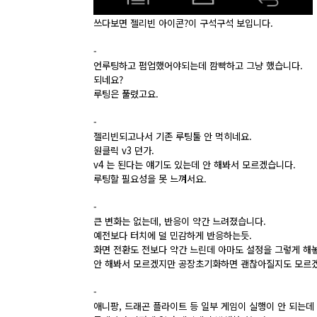
쓰다보면 젤리빈 아이콘?이 구석구석 보입니다.
-
언루팅하고 펌업했어야되는데 깜빡하고 그냥 했습니다.
되네요?
루팅은 풀렸고요.
-
젤리빈되고나서 기존 루팅툴 안 먹히네요.
원클릭 v3 던가.
v4 는 된다는 얘기도 있는데 안 해봐서 모르겠습니다.
루팅할 필요성을 못 느껴서요.
-
큰 변화는 없는데, 반응이 약간 느려졌습니다.
예전보다 터치에 덜 민감하게 반응하는듯.
화면 전환도 전보다 약간 느린데 아마도 설정을 그렇게 해
안 해봐서 모르겠지만 공장초기화하면 괜찮아질지도 모르
-
애니팡, 드래곤 플라이트 등 일부 게임이 실행이 안 되는데