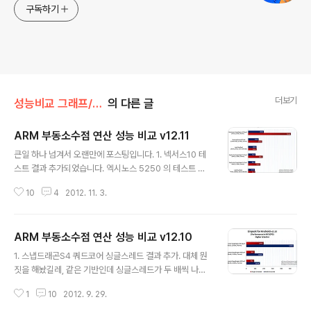
구독하기
더보기
성능비교 그래프/부동소수점 연산 (VFP)
의 다른 글
ARM 부동소수점 연산 성능 비교 v12.11
글 내용
큰일 하나 넘겨서 오랜만에 포스팅입니다. 1. 넥서스10 테
스트 결과 추가되었습니다. 엑시노스 5250 의 테스트 결
과지만, 출처 사이트의 테스트 결과 성향을 봤을 때, 평균보
10
4
2012. 11. 3.
다 낮게 나왔을 가능성이 있습니다. 다양한 결과가 추가되
는걸 보고 성능에 대해 얘기할 수 있을듯 합니다. 2. 테그라
3 는 스마트폰용, 태블릿용으로 분류되고 그 안에서도 CP
ARM 부동소수점 연산 성능 비교 v12.10
U 클럭, GPU 클럭 구성에 따라 다양하게 나눠져서, 모델
글 내용
명 표시는 폐기하고, 클럭에 따라 나눴습니다. 3. K3V2 결
1. 스냅드래곤S4 쿼드코어 싱글스레드 결과 추가. 대체 뭔
과 추가되었습니다. 클럭 대비 결과가 상당히 안 좋습니다.
짓을 해놨길레, 같은 기반인데 싱글스레드가 두 배씩 나오
물론 부동소수점 연산 성능만을 놓고 전체 성능을 논할 수
는건지. 2코어가 싱글처럼 동작하는가 싶기도 한데, 멀티
없습니다. 4. Cortex-A5 기반 스냅드래곤 S4 결과 추가
1
10
2012. 9. 29.
스레드 결과보면 또 그건 아닌거 같고... 멀티스레드 결과가
되었습니다. 저가형, 저전력 아키텍처면서도 듀얼코어. 5.