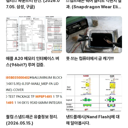
팹리스 파운드리 단신. (2026.0
스냅드래곤 웨어 엘리트 긱벤치 결
7.05. 삼성, 구글)
과. (Snapdragon Wear Elit
e, SW6100?)
애플 A20 메모리 인터페이스 버
못 쓰는 컴퓨터에서 금 캐기!!!
스(96bit?) 루머 검증.
퀄컴 스냅드래곤 유출정보 정리.
낸드플래시(Nand Flash)에 대
(2026.05.15.)
해 알아봅시다.