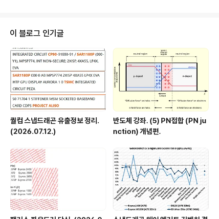
400~600 사이의 넓은 분포를 보이고 있으니, 테스트 결
엑..
과가 누적되면 어떻게든 결론이 나겠지요. 2. 싱글스레드
그래프 분할. 스냅드래곤S4 쿼드가 200 가까이 찍어주니
결과낮은 애들은 잘 표시도 안 됩니다. 3. 데이터가 많아지
이 블로그 인기글
니까 T30, T30L 은 어느 정도 비슷하게 맞아가는데, 데
이터가 부족한 T33 은 아직도 멀었나봅니다. 4. 스냅드래
곤S4 쿼드코어 효율이 2.72 결과끼리 조합해서 최대한 좋
게 계산해도 3.2 정도입니다. 엑시노스4 쿼드 결과를 봐도
그렇고..
퀄컴 스냅드래곤 유출정보 정리.
반도체 강좌. (5) PN접합 (PN ju
(2026.07.12.)
nction) 개념편.