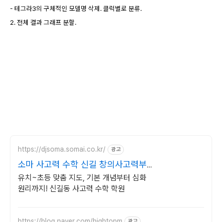
- 테그라3의 구체적인 모델명 삭제. 클럭별로 분류.
2. 전체 결과 그래프 분할.
https://djsoma.somai.co.kr/
광고
소마 사고력 수학 신길 창의사고력부터
문제해결력까지
유치~초등 맞춤 지도, 기본 개념부터 심화
원리까지! 신길동 사고력 수학 학원
https://blog.naver.com/hightopm
광고