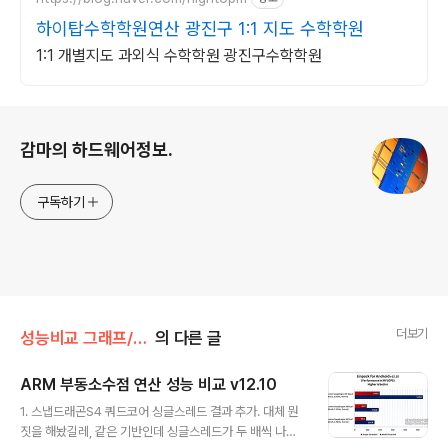
하이탑수학학원연산 광진구 1:1 지도 수학학원
1:1 개별지도 과외식 수학학원 광진구수학학원
로그 정보
감마의 하드웨어정보.
구독하기
더보기
성능비교 그래프/부동소수점 연산 (VFP)
의 다른 글
ARM 부동소수점 연산 성능 비교 v12.10
글 내용
1. 스냅드래곤S4 쿼드코어 싱글스레드 결과 추가. 대체 뭔
짓을 해놨길레, 같은 기반인데 싱글스레드가 두 배씩 나오