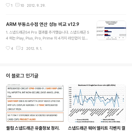
는건지. 2코어가 싱글처럼 동작하는가 싶기도 한데, 멀티
1
10
2012. 9. 29.
스레드 결과보면 또 그건 아닌거 같고... 멀티스레드 결과가
400~600 사이의 넓은 분포를 보이고 있으니, 테스트 결
과가 누적되면 어떻게든 결론이 나겠지요. 2. 싱글스레드
ARM 부동소수점 연산 성능 비교 v12.9
그래프 분할. 스냅드래곤S4 쿼드가 200 가까이 찍어주니
글 내용
결과낮은 애들은 잘 표시도 안 됩니다. 3. 데이터가 많아지
1. 스냅드래곤S4 Pro 결과를 추가했습니다. 스냅드래곤 S
니까 T30, T30L 은 어느 정도 비슷하게 맞아가는데, 데
4 에는 Play, Plus, Pro, Prime 의 4가지 라인업이 있고
이터가 부족한 T33 은 아직도 멀었나봅니다. 4. 스냅드래
이번에 추가된건 Pro 입니다만, (APQ8064) Pro 내에서
곤S4 쿼드코어 효율이 2.72 결과끼리 조합해서 최대한 좋
4
2
2012. 9. 1.
도 듀얼코어, 쿼드코어가 혼재되어 있기때문에 스냅드래곤
게 계산해도 3.2 정도입니다. 엑시노스4 쿼드 결과를 봐도
S4 듀얼, 쿼드 두가지로 분류해서 표기할 예정. 2. 스냅 S
그렇고..
4 쿼드 결과를 보면 스펙대비 굉장히 높게 나옵니다. 최대
치를 비교해보면 동클럭 듀얼에 비해 2.9 배 정도. 원래대
로면 2배 정도 나와야하는데 말이지요. 이론적 최대치가 2
이 블로그 인기글
4GFLOPS 라서 무슨 수치가 나와도 이상하지 않다고 볼
수도 있긴한데... 린팩 버전이 달라서 그런건지, 구조적으로
다른 이유가 있는건지... 3. 스냅 S4 쿼드의 압도적인 결과
때문에 분할된 그래프마다 축 최대값과 ..
퀄컴 스냅드래곤 유출정보 정리.
스냅드래곤 웨어 엘리트 긱벤치 결