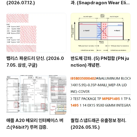
(2026.07.12.)
과. (Snapdragon Wear Elit
e, SW6100?)
팹리스 파운드리 단신. (2026.0
반도체 강좌. (5) PN접합 (PN ju
7.05. 삼성, 구글)
nction) 개념편.
애플 A20 메모리 인터페이스 버
퀄컴 스냅드래곤 유출정보 정리.
스(96bit?) 루머 검증.
(2026.05.15.)