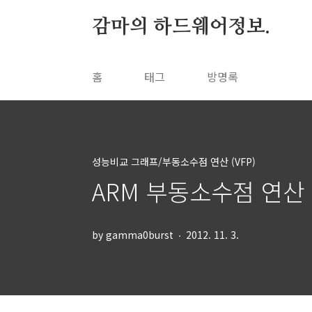
본문 바로가기
감마의 하드웨어정보.
홈
태그
방명록
성능비교 그래프/부동소수점 연산 (VFP)
ARM 부동소수점 연산 성
by gamma0burst
2012. 11. 3.