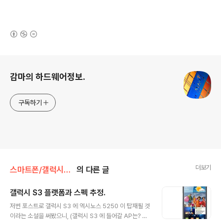
(새창열림)
로그 정보
감마의 하드웨어정보.
구독하기
더보기
스마트폰/갤럭시S3 Galaxy S3
의 다른 글
갤럭시 S3 플랫폼과 스펙 추정.
글 내용
저번 포스트로 갤럭시 S3 에 엑시노스 5250 이 탑재될 것
이라는 소설을 써봤으니, (갤럭시 S3 에 들어갈 AP는? 엑