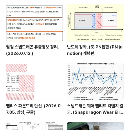
뒤에서 다루겠습니다. 시스템 정보입니다. - Samsung G
T-I9300 아이스크림 샌드위치(ICS) 해상도 : 1280 x 7
20 C..
퀄컴 스냅드래곤 유출정보 정리.
반도체 강좌. (5) PN접합 (PN ju
(2026.07.12.)
nction) 개념편.
팹리스 파운드리 단신. (2026.0
스냅드래곤 웨어 엘리트 긱벤치 결
7.05. 삼성, 구글)
과. (Snapdragon Wear Elit
e, SW6100?)