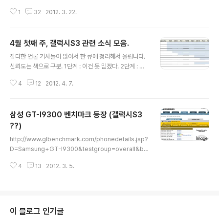
시노스 4412 vs 엑시노스 5250) 이번에는 새로운 루머
1
32
2012. 3. 22.
들과 변화된 상황을 반영한 새로운 소설을 써볼까합니다.
왜 소설이냐하면... 삼성 무선 사업부나 관련 협력 업체의
관계자도 아니고, 그런 정보 루트도 갖고 있지 않은 저의 상
4월 첫째 주, 갤럭시S3 관련 소식 모음.
황에서, 제 아무리 주변 정황을 근거로 추측을 해봤자 그건
글 내용
소설이지요. 완전 픽션은 아니고, 약간이나마 팩트가 섞여
잡다한 언론 기사들이 많아서 한 큐에 정리해서 올립니다.
있는 팩션(Faction = Fact + Fiction) 정도가 되겠지요.
신뢰도는 색으로 구분. 1단계 : 이건 못 믿겠다. 2단계 : 믿
(이 이미지는 루머일뿐, 실제 제품과의 연관성은 아직까지
기도 그렇고, 안 믿기도 그렇고. 3단계 : 의심스러운 내용도
확인되지 않았습니다.) 일단 핵심만 말하면 아래와 같습니
4
12
2012. 4. 7.
있지만, 전반적으로 믿을만 하다. 4단계 : 단순한 사실 전
다. - 갤럭시 S3 에 들어가는 AP는 Cortex-..
달. 1. 갤럭시 S3 디스플레이는 4.8인치. HD 슈퍼 아몰레
드 플러스로 4.8인치 16:9 화면비를 갖는다고 합니다. '삼
삼성 GT-I9300 벤치마크 등장 (갤럭시S3
성전자 고위관계자에 따르면' 이라는데, 이런 경우 반신반
의지요. 2. SMD, HD 슈퍼 아몰레드 플러스 양산. 삼성 모
??)
글 내용
바일 디스플레이 (SMD)에서 HD 슈퍼 아몰레드 플러스 의
http://www.glbenchmark.com/phonedetails.jsp?
개발을 끝내고, 양산을 시작하다고 합니다. 첫 양산은 A2
D=Samsung+GT-I9300&testgroup=overall&be
의 파일럿 라인 (시험생산 라인)에서 이루어지며, 3분기에
nchmark=glpro21&var=top GLBenchmark 사이트
본격 가동되는 3단계 라인(Phase 3)에..
4
13
2012. 3. 5.
에 GT-I9300 의 벤치마크 결과 일부가 올라왔습니다. 9
000 이 갤럭시S, 9100 이 갤럭시S2 였기때문에 9300
이 갤럭시S3 이 아니냐는 추측을 낳고 있지만, 9200 이
갤럭시 노트였기때문에 9300 이 갤럭시S3 일 가능성이
있는 것일뿐 무조건적으로 그렇다고 보기는 힘듭니다. 이
이 블로그 인기글
집트 스탠다드 58.3 Fps 입니다. 이게 어느 수준인지는