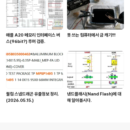
애플 A20 메모리 인터페이스 버
못 쓰는 컴퓨터에서 금 캐기!!!
스(96bit?) 루머 검증.
퀄컴 스냅드래곤 유출정보 정리.
낸드플래시(Nand Flash)에 대
(2026.05.15.)
해 알아봅시다.