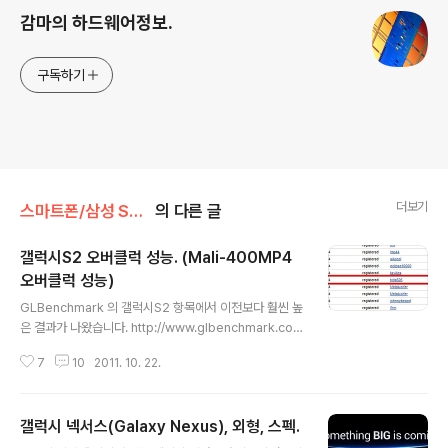
감마의 하드웨어정보.
구독하기
더보기
스마트폰/삼성 SAMSUNG
의 다른 글
갤럭시S2 오버클럭 성능. (Mali-400MP4
오버클럭 성능)
글 내용
GLBenchmark 의 갤럭시S2 항목에서 이전보다 훨씬 높
은 결과가 나왔습니다. http://www.glbenchmark.co
m/phonedetails.jsp?benchmark=glpro21&D=Sa
7
10
2011. 10. 22.
msung+GT-i9100+Galaxy+S2&testgroup=ove
rall 각각 42, 67 프레임이던 최고 프레임이 63, 107 로
바뀌었습니다. 정상적인 클럭에서 갑자기 이렇게되었다고
갤럭시 넥서스(Galaxy Nexus), 외형, 스펙.
보기는 힘들지요. 언제 누가 올린 기록인지 확인해봤습니
글 내용
다. tolis626 이란 아이디를 쓰는군요. 구글링 결과... htt