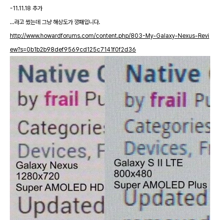
-11.11.18 추가
...라고 썼는데 그냥 해상도가 깡패입니다.
http://www.howardforums.com/content.php/803-My-Galaxy-Nexus-Revi
ew?s=0b1b2b98def9569cd125c7141f0f2d36