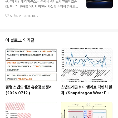
구글의 세번째 레퍼런스폰, 갤럭시 넥서스가 발표되었습니
p://forum.xda-developers.com/showthread.ph
다. 무수한 루머를 거쳐서 막판에 사실상 스펙이 공개되어
p?p=14358755 cpu 1.6GHz, gpu 400MHz 로 오버
버리는 바람에 발표 자체는 상당히 김빠진 느낌이 강했습
클럭된 상태였군요. 원래 gpu 클럭이 266MH..
5
2
2011. 10. 20.
니다. 애플의 강점이 철저한 보안을 바탕으로한 드라마틱
한 프레젠테이션인가하는 생각이 들기도 하네요. 새로운
안드로이드, 아이스크림 샌드위치의 레퍼런스 폰이라는 점
을 주목해야하겠지만... 본 블로그와 주인장의 정체성에 맞
게, 하드웨어를 파겠습니다. - 외형 분명히 기울어졌음에도
이 블로그 인기글
불구하고, 바로 세운 폰과 높이가 같은 이해하기 힘든 사진
은 여전합니다. 후면의 실루엣은 갤럭시S2 와 유사하네요.
특히 하단이 말이지요. 넥서스S 에서 선보였던 커브드 글
라스는 여전합니다. 전면은 몇가지 특징이 있는데, 뒤에서
다루기로 하겠습니다. 티저영상에서는 굉장히 ..
퀄컴 스냅드래곤 유출정보 정리.
스냅드래곤 웨어 엘리트 긱벤치 결
(2026.07.12.)
과. (Snapdragon Wear Elit
e, SW6100?)