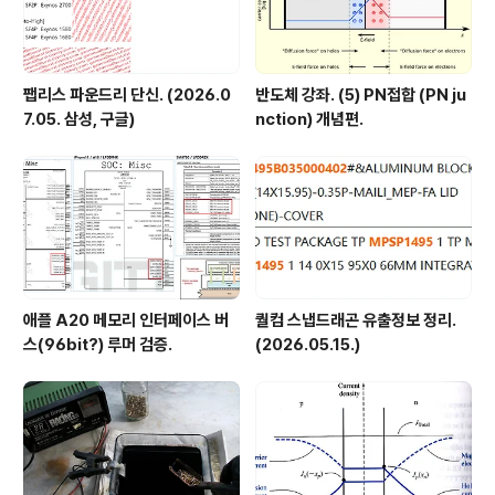
팹리스 파운드리 단신. (2026.0
반도체 강좌. (5) PN접합 (PN ju
7.05. 삼성, 구글)
nction) 개념편.
애플 A20 메모리 인터페이스 버
퀄컴 스냅드래곤 유출정보 정리.
스(96bit?) 루머 검증.
(2026.05.15.)