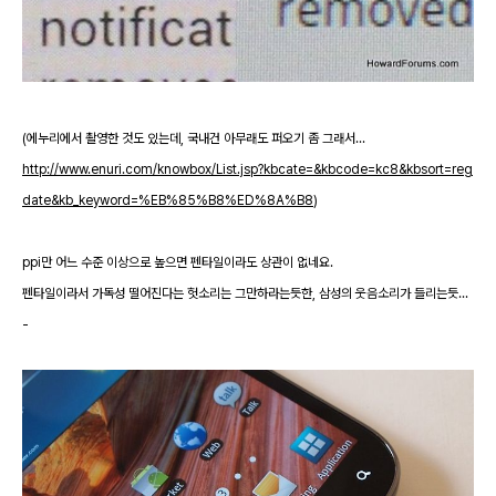
(에누리에서 촬영한 것도 있는데, 국내건 아무래도 퍼오기 좀 그래서...
http://www.enuri.com/knowbox/List.jsp?kbcate=&kbcode=kc8&kbsort=reg
date&kb_keyword=%EB%85%B8%ED%8A%B8
)
ppi만 어느 수준 이상으로 높으면 펜타일이라도 상관이 없네요.
펜타일이라서 가독성 떨어진다는 헛소리는 그만하라는듯한, 삼성의 웃음소리가 들리는듯...
-