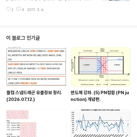
6o 신형 맥북에어 11, ..
gb-per-platter - Spinpoint F3 HD103SJ 1TB 플래
2
4
2011. 3. 6.
터당 500GB 7200RPM 버퍼 32MB SATA2 - Spinp
oint F4 EcoGreen HD204UJ 2TB 플래터당 667GB
5400RPM 버퍼 32MB SATA2 - Spinpoint M8 HN-
M101MBB 1TB 플래터당 500GB 5400RPM 버퍼 8
MB SATA2 2.5인치 주인공입니다. - Spinpoint F6 Ec
이 블로그 인기글
oGreen HN-D201RAE 2TB 플래터당 1TB 5400RP
M 버퍼 32MB SATA3 그런데 왜 플래터 3장짜리나 2장
짜리나..
퀄컴 스냅드래곤 유출정보 정리.
반도체 강좌. (5) PN접합 (PN ju
(2026.07.12.)
nction) 개념편.