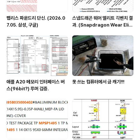
팹리스 파운드리 단신. (2026.0
스냅드래곤 웨어 엘리트 긱벤치 결
7.05. 삼성, 구글)
과. (Snapdragon Wear Elit
e, SW6100?)
애플 A20 메모리 인터페이스 버
못 쓰는 컴퓨터에서 금 캐기!!!
스(96bit?) 루머 검증.