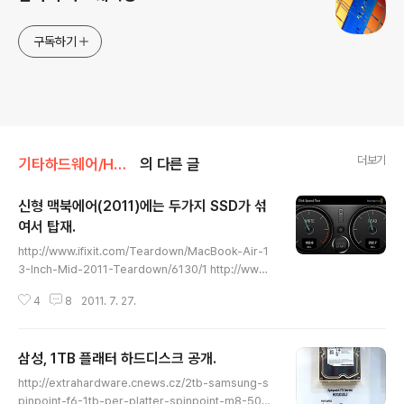
구독하기
더보기
기타하드웨어/HDD / SSD
의 다른 글
신형 맥북에어(2011)에는 두가지 SSD가 섞
여서 탑재.
글 내용
http://www.ifixit.com/Teardown/MacBook-Air-1
3-Inch-Mid-2011-Teardown/6130/1 http://www.
engadget.com/2011/07/25/macbook-air-revie
4
8
2011. 7. 27.
w-mid-2011/ http://www.engadget.com/2011/0
7/25/psa-apple-using-slower-ssds-in-some-
macbook-air-models-video/ http://www.runaro
삼성, 1TB 플래터 하드디스크 공개.
undtech.com/2011/07/25/apple-is-still-using-sl
글 내용
ower-ssds-on-some-2011-macbook-air-mode
http://extrahardware.cnews.cz/2tb-samsung-s
ls/ http://www.youtube.com/watch?v=U_vaZl0H5
pinpoint-f6-1tb-per-platter-spinpoint-m8-500