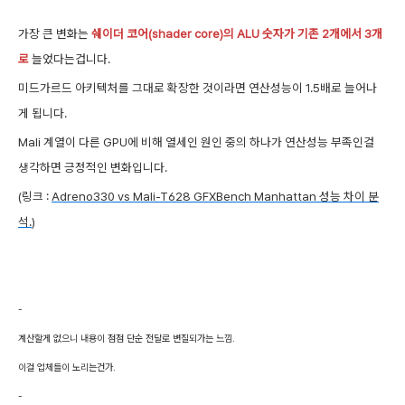
가장 큰 변화는
쉐이더 코어(shader core)의 ALU 숫자가 기존 2개에서 3개
로
늘었다는겁니다.
미드가르드 아키텍처를 그대로 확장한 것이라면 연산성능이 1.5배로 늘어나
게 됩니다.
Mali 계열이 다른 GPU에 비해 열세인 원인 중의 하나가 연산성능 부족인걸
생각하면 긍정적인 변화입니다.
(링크 :
Adreno330 vs Mali-T628 GFXBench Manhattan 성능 차이 분
석.
)
-
계산할게 없으니 내용이
점점 단순
전달로 변질되가는 느낌.
이걸
업체들이 노리는건가.
-