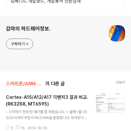
임베디드 개발보드, 개발용역 전문업체
로그 정보
감마의 하드웨어정보.
구독하기
더보기
스마트폰/ARM Holdings
의 다른 글
Cortex-A15/A12/A17 긱벤치3 결과 비교.
(RK3288, MT6595)
글 내용
- 시작하기 전에 딴 얘기를 좀 하겠습니다. 1. 올해 1월 CE
S2014에서 락칩이 RK3288을 발표합니다. 부사장이 발
표하면서 Cortex-A17이라고 합니다. 당시에는 아직 Co
3
16
2014. 10. 13.
rtex-A17은 발표되지 않은 시점이었습니다. Cortex-A1