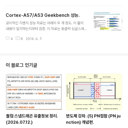
2가 발표된 정도. 당연한 수순이지만 엄청나게 까였습니
다. 자사 제품 스펙도 모르냐는거지요. 당연히 저도 깠습니
Cortex-A57/A53 Geekbench 성능.
다. (링크 : RK3288로 보는 Mali-T760 성능 추정.) 2.
글 내용
그리고 한달 후, ARM에서 Cortex-A17을 공식 발표합니
공식적인 긱벤치 성능 자료는 아래의 두 개 정도. 이 둘의
다. 락칩 부사장이 재평가되는 순간. 3. http://communit
내용이 일치하는지부터 검증. 이 자료는 동클럭 싱글스레
y.arm.com/groups/processors/blog/2014/09/3
드 결과 비교라고 합니다. 필요한 숫자만 뽑아내보면 이렇
0/arm-cortex-a17-cortex-a12-processor-up..
4
8
2014. 6. 7.
고, Geekbench v3.1 Integer Floating Point Memo
ry (Stream) Overall A15 32bit 1 1 1 1 A57 32bit 1.
16 1.30 1.15 1.20 A57 64bit 1.55 1.46 1.28 1.45 A5
3 64bit 0.8 ? 0.75 ? 0.75 ? 0.75 ? (동클럭 비교.) Ge
ekbench v3.1 Integer Floating Point Memory Ov
이 블로그 인기글
erall A57 32bit 1 1 1 1 A57 64bit 1.33 1.12 1.12 1.2
0 A53 64bit 0.7..
퀄컴 스냅드래곤 유출정보 정리.
반도체 강좌. (5) PN접합 (PN ju
(2026.07.12.)
nction) 개념편.