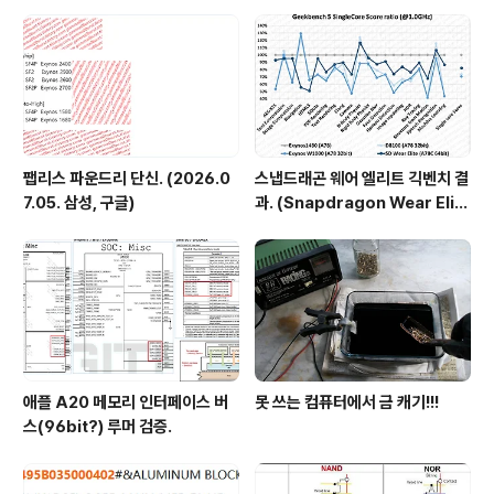
팹리스 파운드리 단신. (2026.0
스냅드래곤 웨어 엘리트 긱벤치 결
7.05. 삼성, 구글)
과. (Snapdragon Wear Elit
e, SW6100?)
애플 A20 메모리 인터페이스 버
못 쓰는 컴퓨터에서 금 캐기!!!
스(96bit?) 루머 검증.