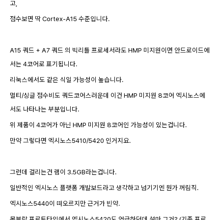
고,
점수보면 딱 Cortex-A15 수준입니다.
A15 쿼드 + A7 쿼드 의 빅리틀 프로세서라도 HMP 미지원이면 안드로이드에
서는 4코어로 표기됩니다.
리눅스에서도 같은 식일 가능성이 높습니다.
멀티/싱글 점수비도 쿼드코어스러운데 이건 HMP 미지원 8코어 엑시노스에
서도 나타나는 부분입니다.
위 제품이 4코어가 아닌 HMP 미지원
8코어인 가능성이 있는겁니다.
만약 그렇다면 엑시노스5410/5420 인거지요.
그런데 걸리는건 램이 3.5GB라는겁니다.
일반적인 엑시노스 플랫폼 개발보드라고 생각하고 넘기기엔 뭔가 꺼림직.
엑시노스5440이 떠오르지만 근거가 빈약.
몽블랑 프로토타입에서 엑시노스5420도 언급하던데 설마 그거? (기존 프로