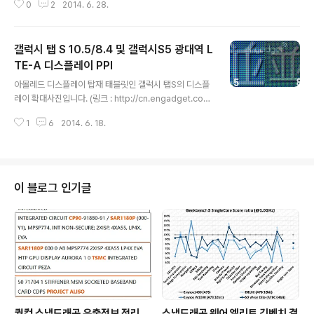
0
2
2014. 6. 28.
> 테그라K1 32bit r3p3) 실제로 그런지 확인해보고 싶지
만 직접 드라이스톤 성능 측정할 수 있는 상태도 아니고 해
서 그냥 긱벤치3 결과나 비교해보겠습니다. 멀티코어 성능
갤럭시 탭 S 10.5/8.4 및 갤럭시S5 광대역 L
비교가 아닌 코어 성능 비교이니 싱글코어 점수로 비교. C
ortex-A15 탑재로 나온다고 발표한 제품은 많지만 실제
TE-A 디스플레이 PPI
글 내용
출시된건 엑시노스, 테그라 정도 입니다. OMAP, 화웨이
아몰레드 디스플레이 탑재 태블릿인 갤럭시 탭S의 디스플
(하이실리콘), Allwinner 등이 발표만하고 실질적인 제품
레이 확대사진입니다. (링크 : http://cn.engadget.co
화는 소식이 없습니다. (현 시점까지 A15는 삼성이 다 해
m/2014/06/17/galaxy-tab-s-taiwan/) 서브픽셀 배
먹었다고 봐도 무방합니다.) - 정수, 부동소수점 최..
1
6
2014. 6. 18.
치를 보면, 10.5는 갤럭시 노트2에 적용되었던 S-Stripe
-> 2560 x 1600, 10.5인치 -> 288 PPI 8.4는 갤럭시
S4부터 나왔던 다이아몬드 펜타일 -> 2560 x 1600, 8.
4인치 -> 359 PPI S 스트라이프의 기존 최대치는 모토X
의 316 PPI (1280 x 720, 4.65인치) 다이아몬드 펜타
이 블로그 인기글
일은 갤럭시S4의 441 PPI (1920 x 1080, 4.99인치) 8.
4인치가 다이아몬드 펜타일로 나왔다는건 S-stripe 타입
으로 대형패널에서 359 PPI가 힘들다는..
퀄컴 스냅드래곤 유출정보 정리.
스냅드래곤 웨어 엘리트 긱벤치 결