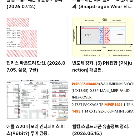
(2026.07.12.)
과. (Snapdragon Wear Elit
e, SW6100?)
팹리스 파운드리 단신. (2026.0
반도체 강좌. (5) PN접합 (PN ju
7.05. 삼성, 구글)
nction) 개념편.
애플 A20 메모리 인터페이스 버
퀄컴 스냅드래곤 유출정보 정리.
스(96bit?) 루머 검증.
(2026.05.15.)