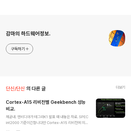
로그 정보
감마의 하드웨어정보.
구독하기
더보기
단신/단신
의 다른 글
Cortex-A15 리비전별 Geekbench 성능
비교.
글 내용
제곧내. 엔비디아가 테그라K1 발표 때 내놓은 자료. SPEC
int2000 기준이긴합니다만 Cortex-A15 리비전에 의해
절대성능, 전성비가 높아졌다는겁니다. (테그라4 r2p2 -