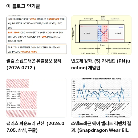
는 다음과 같습니다. Exynos 5410 : http://browser.p
이 블로그 인기글
rimatelabs.com/geekbench3/171772 Exynos 5
420 : http://browser.primatelabs.com/geekben
ch3/130434 Tegra4 : http://bro..
퀄컴 스냅드래곤 유출정보 정리.
반도체 강좌. (5) PN접합 (PN ju
(2026.07.12.)
nction) 개념편.
팹리스 파운드리 단신. (2026.0
스냅드래곤 웨어 엘리트 긱벤치 결
7.05. 삼성, 구글)
과. (Snapdragon Wear Elit
e, SW6100?)