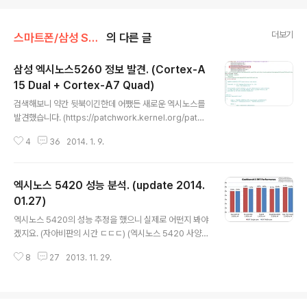
더보기
스마트폰/삼성 SAMSUNG
의 다른 글
삼성 엑시노스5260 정보 발견. (Cortex-A
15 Dual + Cortex-A7 Quad)
글 내용
검색해보니 약간 뒷북이긴한데 어쨌든 새로운 엑시노스를
발견했습니다. (https://patchwork.kernel.org/patc
h/3447931/) Exynos5260 엑시노스5260 개발보드
4
36
2014. 1. 9.
는 xyref5260 인가 봅니다. EVT0 이라고 돼있는데 EV
T가 리비전같은건가 봅니다. EVT0, 1, 2...... 이런 식으로
올라가는듯. (https://patchwork.kernel.org/patch/3
엑시노스 5420 성능 분석. (update 2014.
447921/) CPU를 보면 Cortex-A15 듀얼코어 + Cort
ex-A7 쿼드코어입니다. 각기 다른 CCI 포트에 지정된 것
01.27)
글 내용
으로 보아 두 개의 클러스터인듯 합니다. 서로 다른 코어 수
엑시노스 5420의 성능 추정을 했으니 실제로 어떤지 봐야
로 구성되었다는건 엑시노스5260이 HMP(GTS)를 지원
겠지요. (자아비판의 시간 ㄷㄷㄷ) (엑시노스 5420 사양.
할 것이라는 강력한 증거입니다. 빅리틀 중에서 클러스터
(Exynos5420 spec)) 긱벤치 자료가 별로 없어서 못 하
마..
8
27
2013. 11. 29.
고 있었는데 이 정도면 나올만큼 나왔다고 판단됩니다. - C
PU : Cortex-A15 쿼드코어 1.9GHz 스냅드래곤800 2.
3GHz, 테그라4 1.9GHz와 경쟁하기위해 1.9GHz가 필
요했을 것이라고 추정했습니다. 긱벤치 테스트 결과 링크