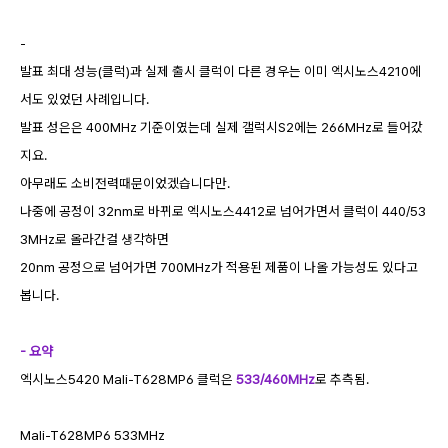
-
발표 최대 성능(클럭)과 실제 출시 클럭이 다른 경우는 이미 엑시노스4210에
서도 있었던 사례입니다.
발표 성은은 400MHz 기준이였는데 실제 갤럭시S2에는 266MHz로 들어갔
지요.
아무래도 소비전력때문이었겠습니다만.
나중에 공정이 32nm로 바뀌로 엑시노스4412로 넘어가면서 클럭이 440/53
3MHz로 올라간걸 생각하면
20nm 공정으로 넘어가면 700MHz가 적용된 제품이 나올 가능성도 있다고
봅니다.
- 요약
엑시노스5420 Mali-T628MP6 클럭은
533/460MHz
로 추측됨.
Mali-T628MP6 533MHz